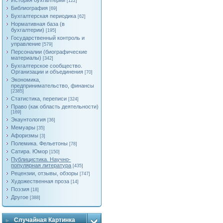
История бухгалтерии
[122]
Библиография
[69]
Бухгалтерская периодика
[62]
Нормативная база (в
бухгалтерии)
[195]
Государственный контроль и
управление
[579]
Персоналии (биографические
материалы)
[342]
Бухгалтерское сообщество.
Организации и объединения
[70]
Экономика,
предпринимательство, финансы
[2385]
Статистика, переписи
[324]
Право (как область деятельности)
[169]
Экаунтология
[36]
Мемуары
[35]
Афоризмы
[3]
Полемика. Фельетоны
[78]
Сатира. Юмор
[150]
Публицистика. Научно-
популярная литература
[435]
Рецензии, отзывы, обзоры
[747]
Художественная проза
[14]
Поэзия
[18]
Другое
[388]
Случайная Картинка