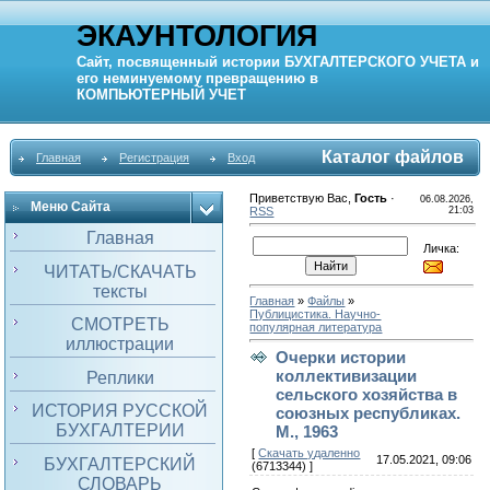
ЭКАУНТОЛОГИЯ
Сайт, посвященный истории
БУХГАЛТЕРСКОГО УЧЕТА
и
его неминуемому превращению в
КОМПЬЮТЕРНЫЙ
УЧЕТ
Каталог файлов
Главная
Регистрация
Вход
Приветствую Вас
,
Гость
·
06.08.2026,
Меню Сайта
RSS
21:03
Главная
Личка:
ЧИТАТЬ/СКАЧАТЬ
тексты
Главная
»
Файлы
»
Публицистика. Научно-
СМОТРЕТЬ
популярная литература
иллюстрации
Очерки истории
коллективизации
Реплики
сельского хозяйства в
ИСТОРИЯ РУССКОЙ
союзных республиках.
БУХГАЛТЕРИИ
М., 1963
[
Скачать удаленно
17.05.2021, 09:06
БУХГАЛТЕРСКИЙ
(6713344) ]
СЛОВАРЬ