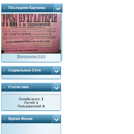
Последняя Картинка
[
Евдокимова В.М.
]
Социальные Сети
Статистика
Онлайн всего:
1
Гостей:
1
Пользователей:
0
Время Жизни