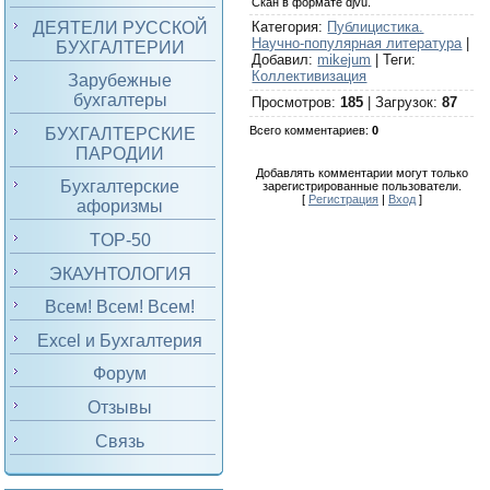
Скан в формате djvu.
ДЕЯТЕЛИ РУССКОЙ
Категория
:
Публицистика.
Научно-популярная литература
|
БУХГАЛТЕРИИ
Добавил
:
mikejum
|
Теги
:
Коллективизация
Зарубежные
бухгалтеры
Просмотров
:
185
|
Загрузок
:
87
Всего комментариев
:
0
БУХГАЛТЕРСКИЕ
ПАРОДИИ
Добавлять комментарии могут только
Бухгалтерские
зарегистрированные пользователи.
[
Регистрация
|
Вход
]
афоризмы
TOP-50
ЭКАУНТОЛОГИЯ
Всем! Всем! Всем!
Excel и Бухгалтерия
Форум
Отзывы
Связь