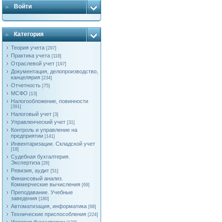
Войти
Категория
Теория учета
[297]
Практика учета
[118]
Отраслевой учет
[197]
Документация, делопроизводство,
канцелярия
[234]
Отчетность
[75]
МСФО
[13]
Налогообложение, повинности
[391]
Налоговый учет
[3]
Управленческий учет
[31]
Контроль и управление на
предприятии
[141]
Инвентаризации. Складской учет
[18]
Судебная бухгалтерия.
Экспертиза
[26]
Ревизия, аудит
[51]
Финансовый анализ.
Коммерческие вычисления
[69]
Преподавание. Учебные
заведения
[180]
Автоматизация, информатика
[68]
Технические приспособления
[224]