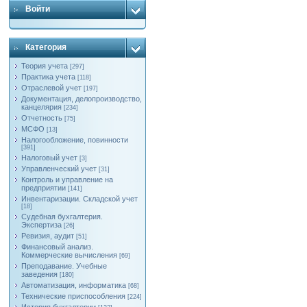
Войти
Категория
Теория учета
[297]
Практика учета
[118]
Отраслевой учет
[197]
Документация, делопроизводство,
канцелярия
[234]
Отчетность
[75]
МСФО
[13]
Налогообложение, повинности
[391]
Налоговый учет
[3]
Управленческий учет
[31]
Контроль и управление на
предприятии
[141]
Инвентаризации. Складской учет
[18]
Судебная бухгалтерия.
Экспертиза
[26]
Ревизия, аудит
[51]
Финансовый анализ.
Коммерческие вычисления
[69]
Преподавание. Учебные
заведения
[180]
Автоматизация, информатика
[68]
Технические приспособления
[224]