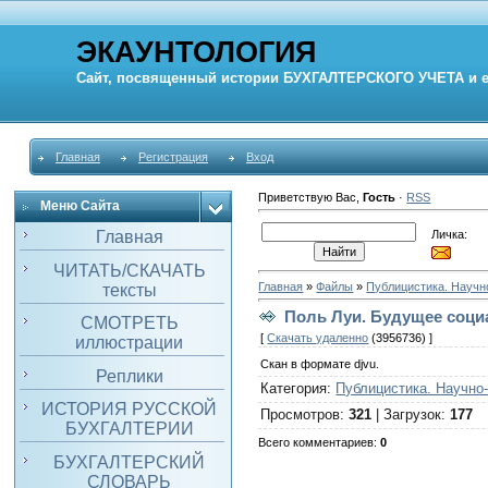
ЭКАУНТОЛОГИЯ
Сайт, посвященный истории
БУХГАЛТЕРСКОГО УЧЕТА
и 
Главная
Регистрация
Вход
Приветствую Вас
,
Гость
·
RSS
Меню Сайта
Личка:
Главная
ЧИТАТЬ/СКАЧАТЬ
Главная
»
Файлы
»
Публицистика. Научн
тексты
Поль Луи. Будущее социа
СМОТРЕТЬ
[
Скачать удаленно
(3956736) ]
иллюстрации
Скан в формате djvu.
Реплики
Категория
:
Публицистика. Научно
ИСТОРИЯ РУССКОЙ
Просмотров
:
321
|
Загрузок
:
177
БУХГАЛТЕРИИ
Всего комментариев
:
0
БУХГАЛТЕРСКИЙ
СЛОВАРЬ