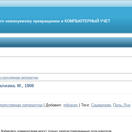
его неминуемому превращению в
КОМПЬЮТЕРНЫЙ
УЧЕТ
о-популярная литература
лизма. М., 1906
-популярная литература
|
Добавил
:
mikejum
|
Теги
:
Социализм
,
Поль Луи
Добавлять комментарии могут только зарегистрированные пользователи.