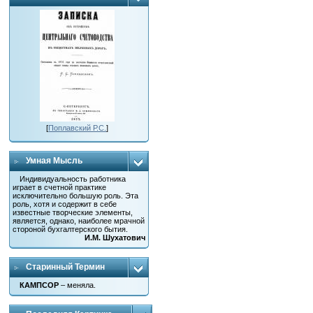
[
Поплавский Р.С.
]
Умная Мысль
Индивидуальность работника
играет в счетной практике
исключительно большую роль. Эта
роль, хотя и содержит в себе
известные творческие элементы,
является, однако, наиболее мрачной
стороной бухгалтерского бытия.
И.М. Шухатович
Старинный Термин
КАМПСОР
– меняла.