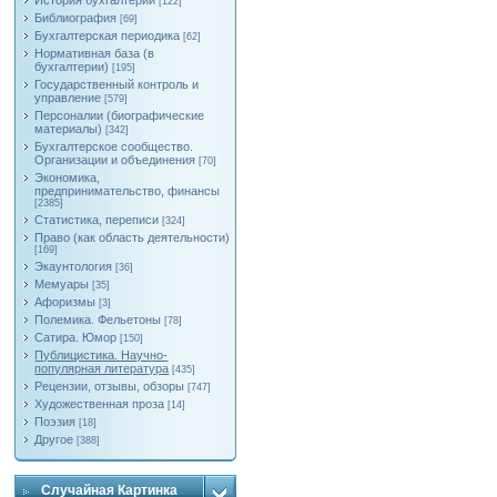
История бухгалтерии
[122]
Библиография
[69]
Бухгалтерская периодика
[62]
Нормативная база (в
бухгалтерии)
[195]
Государственный контроль и
управление
[579]
Персоналии (биографические
материалы)
[342]
Бухгалтерское сообщество.
Организации и объединения
[70]
Экономика,
предпринимательство, финансы
[2385]
Статистика, переписи
[324]
Право (как область деятельности)
[169]
Экаунтология
[36]
Мемуары
[35]
Афоризмы
[3]
Полемика. Фельетоны
[78]
Сатира. Юмор
[150]
Публицистика. Научно-
популярная литература
[435]
Рецензии, отзывы, обзоры
[747]
Художественная проза
[14]
Поэзия
[18]
Другое
[388]
Случайная Картинка