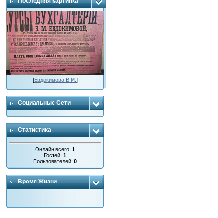
Последняя Картинка
[
Евдокимова В.М.
]
Социальные Сети
Статистика
Онлайн всего:
1
Гостей:
1
Пользователей:
0
Время Жизни