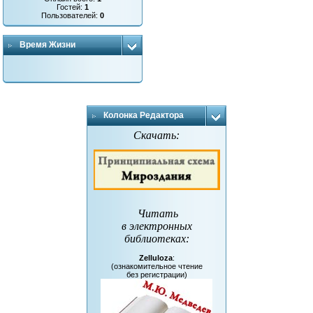
Гостей:
1
Пользователей:
0
Время Жизни
Колонка Редактора
Скачать:
Читать
в электронных
библиотеках
:
Zelluloza
:
(ознакомительное чтение
без регистрации)