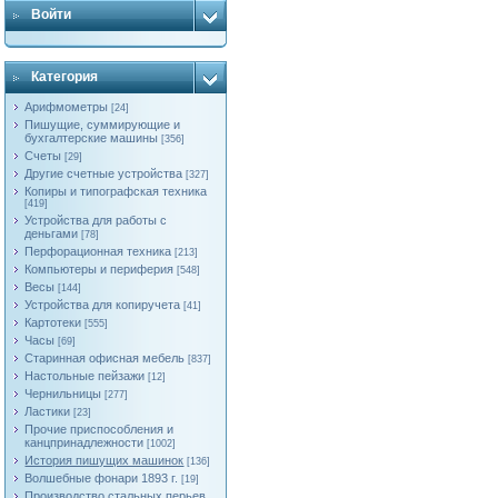
Войти
Категория
Арифмометры
[24]
Пишущие, суммирующие и
бухгалтерские машины
[356]
Счеты
[29]
Другие счетные устройства
[327]
Копиры и типографская техника
[419]
Устройства для работы с
деньгами
[78]
Перфорационная техника
[213]
Компьютеры и периферия
[548]
Весы
[144]
Устройства для копиручета
[41]
Картотеки
[555]
Часы
[69]
Старинная офисная мебель
[837]
Настольные пейзажи
[12]
Чернильницы
[277]
Ластики
[23]
Прочие приспособления и
канцпринадлежности
[1002]
История пишущих машинок
[136]
Волшебные фонари 1893 г.
[19]
Производство стальных перьев