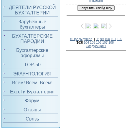
mikejum
ДЕЯТЕЛИ РУССКОЙ
БУХГАЛТЕРИИ
Зарубежные
бухгалтеры
БУХГАЛТЕРСКИЕ
« Предыдущая
|
98
99
100
101
102
ПАРОДИИ
[
103
]
104
105
106
107
108
|
Следующая »
Бухгалтерские
афоризмы
TOP-50
ЭКАУНТОЛОГИЯ
Всем! Всем! Всем!
Excel и Бухгалтерия
Форум
Отзывы
Связь