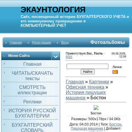
ЭКАУНТОЛОГИЯ
Сайт, посвященный истории
БУХГАЛТЕРСКОГО УЧЕТА
и
его неминуемому превращению в
КОМПЬЮТЕРНЫЙ
УЧЕТ
Фотоальбомы
Главная
Регистрация
Вход
Приветствую Вас
,
Гость
·
09.08.2026,
Меню Сайта
RSS
12:08
Главная
Личка:
ЧИТАТЬ/СКАЧАТЬ
тексты
Главная
»
Картинки
»
Офисная техника
»
СМОТРЕТЬ
История пишущих
иллюстрации
машинок
» Бостон
Реплики
ИСТОРИЯ РУССКОЙ
Бостон
БУХГАЛТЕРИИ
Размеры: 500x178px / 34.0Kb
Дата
: 04.03.2014 |
Теги
:
Бостон
,
БУХГАЛТЕРСКИЙ
Пишущая машинка
|
Добавил
:
СЛОВАРЬ