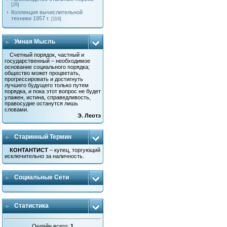
[28]
Коллекция вычислительной
техники 1957 г.
[116]
Умная Мысль
Счетный порядок, частный и
государственный – необходимое
основание социального порядка;
общество может процветать,
прогрессировать и достигнуть
лучшего будущего только путем
порядка, и пока этот вопрос не будет
улажен, истина, справедливость,
правосудие останутся лишь
словами.
Э. Леотэ
Старинный Термин
КОНТАНТИСТ
– купец, торгующий
исключительно за наличность.
Социальные Сети
Статистика
Онлайн всего:
1