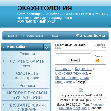
ЭКАУНТОЛОГИЯ
Сайт, посвященный истории
БУХГАЛТЕРСКОГО УЧЕТА
и
его неминуемому превращению в
КОМПЬЮТЕРНЫЙ
УЧЕТ
Фотоальбомы
Главная
Регистрация
Вход
Приветствую Вас
,
Гость
·
07.08.2026,
Меню Сайта
RSS
15:09
Главная
Личка:
ЧИТАТЬ/СКАЧАТЬ
тексты
Главная
»
Картинки
»
Офисная техника
»
СМОТРЕТЬ
История пишущих
иллюстрации
машинок
» "Yost"
Реплики
ИСТОРИЯ РУССКОЙ
Пишущая машинка "Yost" model A
БУХГАЛТЕРИИ
Размеры: 500x445px / 59.0Kb
Дата
: 26.09.2013 |
Теги
:
Пишущая
БУХГАЛТЕРСКИЙ
машинка
,
Йост
,
Yost
|
Добавил
:
СЛОВАРЬ