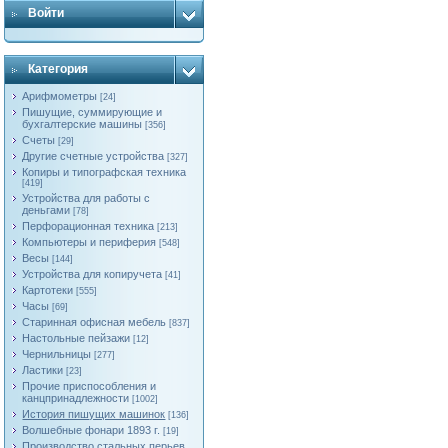
Войти
Категория
Арифмометры
[24]
Пишущие, суммирующие и
бухгалтерские машины
[356]
Счеты
[29]
Другие счетные устройства
[327]
Копиры и типографская техника
[419]
Устройства для работы с
деньгами
[78]
Перфорационная техника
[213]
Компьютеры и периферия
[548]
Весы
[144]
Устройства для копиручета
[41]
Картотеки
[555]
Часы
[69]
Старинная офисная мебель
[837]
Настольные пейзажи
[12]
Чернильницы
[277]
Ластики
[23]
Прочие приспособления и
канцпринадлежности
[1002]
История пишущих машинок
[136]
Волшебные фонари 1893 г.
[19]
Производство стальных перьев