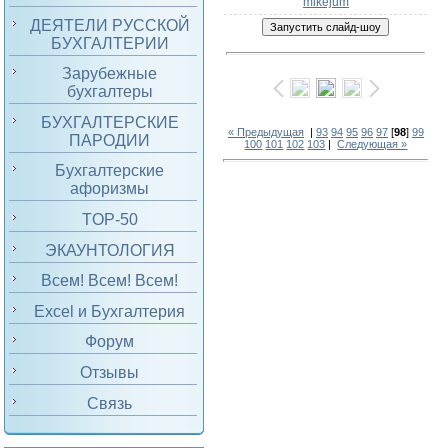
mikejum
ДЕЯТЕЛИ РУССКОЙ
БУХГАЛТЕРИИ
Зарубежные
бухгалтеры
БУХГАЛТЕРСКИЕ
« Предыдущая
|
93
94
95
96
97
[
98
]
99
ПАРОДИИ
100
101
102
103
|
Следующая »
Бухгалтерские
афоризмы
TOP-50
ЭКАУНТОЛОГИЯ
Всем! Всем! Всем!
Excel и Бухгалтерия
Форум
Отзывы
Связь