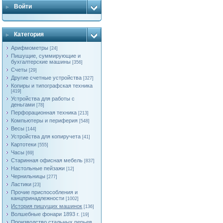
Войти
Категория
Арифмометры
[24]
Пишущие, суммирующие и
бухгалтерские машины
[356]
Счеты
[29]
Другие счетные устройства
[327]
Копиры и типографская техника
[419]
Устройства для работы с
деньгами
[78]
Перфорационная техника
[213]
Компьютеры и периферия
[548]
Весы
[144]
Устройства для копиручета
[41]
Картотеки
[555]
Часы
[69]
Старинная офисная мебель
[837]
Настольные пейзажи
[12]
Чернильницы
[277]
Ластики
[23]
Прочие приспособления и
канцпринадлежности
[1002]
История пишущих машинок
[136]
Волшебные фонари 1893 г.
[19]
Производство стальных перьев