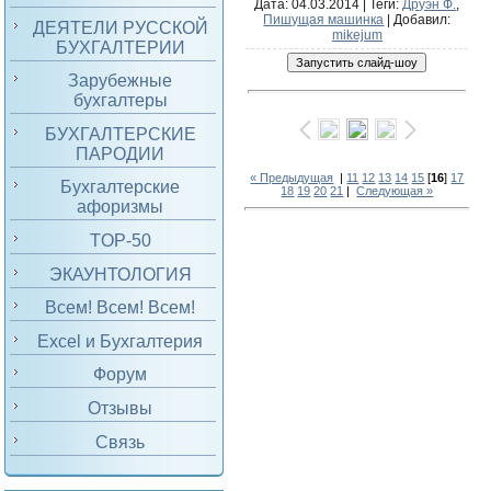
Дата
: 04.03.2014 |
Теги
:
Друэн Ф.
,
Пишущая машинка
|
Добавил
:
ДЕЯТЕЛИ РУССКОЙ
mikejum
БУХГАЛТЕРИИ
Зарубежные
бухгалтеры
БУХГАЛТЕРСКИЕ
ПАРОДИИ
« Предыдущая
|
11
12
13
14
15
[
16
]
17
Бухгалтерские
18
19
20
21
|
Следующая »
афоризмы
TOP-50
ЭКАУНТОЛОГИЯ
Всем! Всем! Всем!
Excel и Бухгалтерия
Форум
Отзывы
Связь