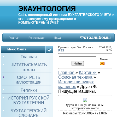
ЭКАУНТОЛОГИЯ
Сайт, посвященный истории
БУХГАЛТЕРСКОГО УЧЕТА
и
его неминуемому превращению в
КОМПЬЮТЕРНЫЙ
УЧЕТ
Фотоальбомы
Главная
Регистрация
Вход
Приветствую Вас
,
Гость
·
07.08.2026,
Меню Сайта
RSS
22:15
Главная
Личка:
ЧИТАТЬ/СКАЧАТЬ
тексты
Главная
»
Картинки
»
Офисная техника
»
СМОТРЕТЬ
История пишущих
иллюстрации
машинок
» Друэн Ф.
Реплики
Пишущие машины.
ИСТОРИЯ РУССКОЙ
БУХГАЛТЕРИИ
Друэн Ф. Пишущие машины.
Исторический очерк
БУХГАЛТЕРСКИЙ
Размеры: 314x500px / 21.8Kb
СЛОВАРЬ