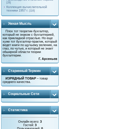
[28]
Коллекция вычислительной
техники 1957 г.
[116]
Умная Мысль
Плох тот теоретик-бухгалтер,
который не знаком с бухгалтерией,
как прикладной отраслью. Но еще
хуже тот бухгалтер-практик, который
ведет книги по щучьему велению, на
глаз, по чутью, и который не знает
обширной области теории
бухгалтерии.
Г. Арсеньев
Старинный Термин
ИЗРЯДНЫЙ ТОВАР
– товар
среднего качества.
Социальные Сети
Статистика
Онлайн всего:
3
Гостей:
3
Пользователей:
0