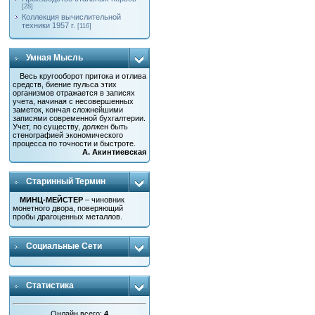
[28]
Коллекция вычислительной
техники 1957 г.
[116]
Умная Мысль
Весь кругооборот притока и отлива
средств, биение пульса этих
организмов отражается в записях
учета, начиная с несовершенных
заметок, кончая сложнейшими
записями современной бухгалтерии.
Учет, по существу, должен быть
стенографией экономического
процесса по точности и быстроте.
А. Акинтиевская
Старинный Термин
МИНЦ-МЕЙСТЕР
– чиновник
монетного двора, поверяющий
пробы драгоценных металлов.
Социальные Сети
Статистика
Онлайн всего:
4