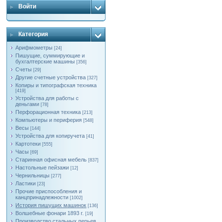
Войти
Категория
Арифмометры
[24]
Пишущие, суммирующие и
бухгалтерские машины
[356]
Счеты
[29]
Другие счетные устройства
[327]
Копиры и типографская техника
[419]
Устройства для работы с
деньгами
[78]
Перфорационная техника
[213]
Компьютеры и периферия
[548]
Весы
[144]
Устройства для копиручета
[41]
Картотеки
[555]
Часы
[69]
Старинная офисная мебель
[837]
Настольные пейзажи
[12]
Чернильницы
[277]
Ластики
[23]
Прочие приспособления и
канцпринадлежности
[1002]
История пишущих машинок
[136]
Волшебные фонари 1893 г.
[19]
Производство стальных перьев