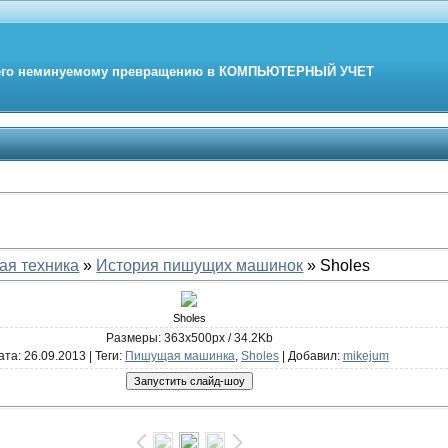
его неминуемому превращению в
КОМПЬЮТЕРНЫЙ
УЧЕТ
ая техника
»
История пишущих машинок
» Sholes
Sholes
Размеры: 363x500px / 34.2Kb
ата
: 26.09.2013 |
Теги
:
Пишущая машинка
,
Sholes
|
Добавил
:
mikejum