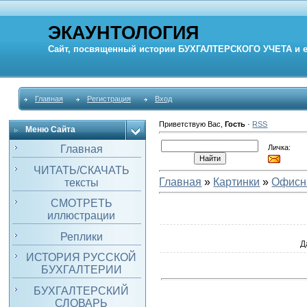
ЭКАУНТОЛОГИЯ
Сайт, посвященный истории
БУХГАЛТЕРСКОГО УЧЕТА
и 
Главная
Регистрация
Вход
Приветствую Вас
,
Гость
·
RSS
Меню Сайта
Личка:
Главная
ЧИТАТЬ/СКАЧАТЬ
Главная
»
Картинки
»
Офисн
тексты
СМОТРЕТЬ
иллюстрации
Реплики
Д
ИСТОРИЯ РУССКОЙ
БУХГАЛТЕРИИ
БУХГАЛТЕРСКИЙ
СЛОВАРЬ