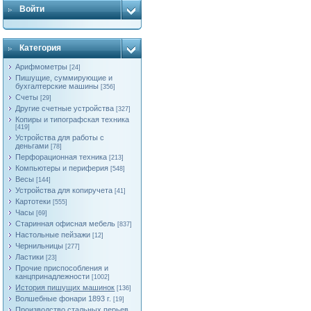
Войти
Категория
Арифмометры
[24]
Пишущие, суммирующие и
бухгалтерские машины
[356]
Счеты
[29]
Другие счетные устройства
[327]
Копиры и типографская техника
[419]
Устройства для работы с
деньгами
[78]
Перфорационная техника
[213]
Компьютеры и периферия
[548]
Весы
[144]
Устройства для копиручета
[41]
Картотеки
[555]
Часы
[69]
Старинная офисная мебель
[837]
Настольные пейзажи
[12]
Чернильницы
[277]
Ластики
[23]
Прочие приспособления и
канцпринадлежности
[1002]
История пишущих машинок
[136]
Волшебные фонари 1893 г.
[19]
Производство стальных перьев