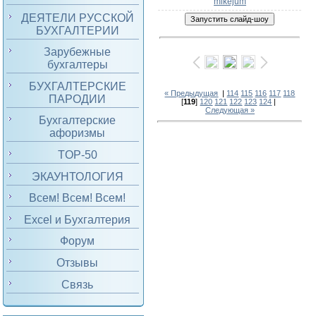
mikejum
ДЕЯТЕЛИ РУССКОЙ
БУХГАЛТЕРИИ
Зарубежные
бухгалтеры
БУХГАЛТЕРСКИЕ
« Предыдущая
|
114
115
116
117
118
ПАРОДИИ
[
119
]
120
121
122
123
124
|
Следующая »
Бухгалтерские
афоризмы
TOP-50
ЭКАУНТОЛОГИЯ
Всем! Всем! Всем!
Excel и Бухгалтерия
Форум
Отзывы
Связь