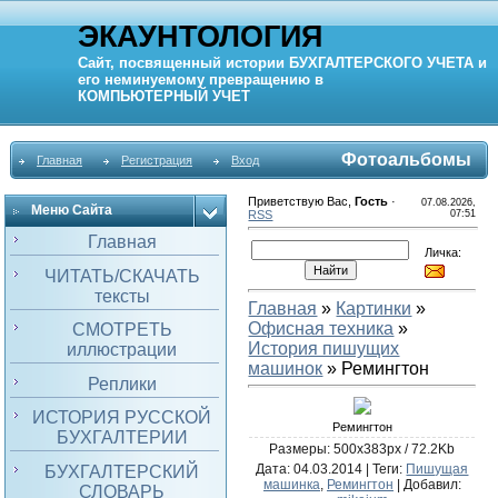
ЭКАУНТОЛОГИЯ
Сайт, посвященный истории
БУХГАЛТЕРСКОГО УЧЕТА
и
его неминуемому превращению в
КОМПЬЮТЕРНЫЙ
УЧЕТ
Фотоальбомы
Главная
Регистрация
Вход
Приветствую Вас
,
Гость
·
07.08.2026,
Меню Сайта
RSS
07:51
Главная
Личка:
ЧИТАТЬ/СКАЧАТЬ
тексты
Главная
»
Картинки
»
Офисная техника
»
СМОТРЕТЬ
История пишущих
иллюстрации
машинок
» Ремингтон
Реплики
ИСТОРИЯ РУССКОЙ
Ремингтон
БУХГАЛТЕРИИ
Размеры: 500x383px / 72.2Kb
Дата
: 04.03.2014 |
Теги
:
Пишущая
БУХГАЛТЕРСКИЙ
машинка
,
Ремингтон
|
Добавил
:
СЛОВАРЬ