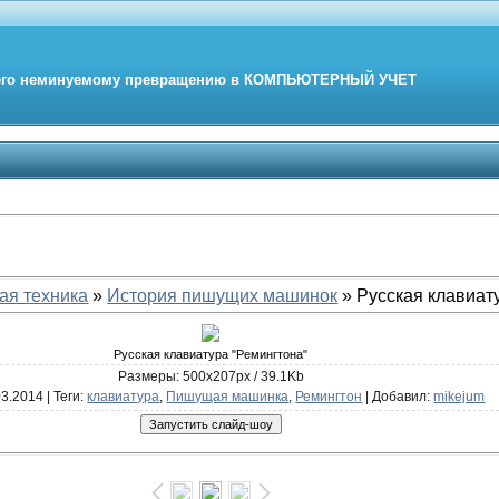
его неминуемому превращению в
КОМПЬЮТЕРНЫЙ
УЧЕТ
ая техника
»
История пишущих машинок
» Русская клавиат
Русская клавиатура "Ремингтона"
Размеры: 500x207px / 39.1Kb
03.2014 |
Теги
:
клавиатура
,
Пишущая машинка
,
Ремингтон
|
Добавил
:
mikejum