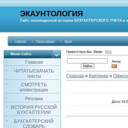
ЭКАУНТОЛОГИЯ
Сайт, посвященный истории
БУХГАЛТЕРСКОГО УЧЕТА
и 
Главная
Регистрация
Вход
Приветствую Вас
,
Гость
·
RSS
Меню Сайта
Личка:
Главная
ЧИТАТЬ/СКАЧАТЬ
Главная
»
Картинки
»
Офисн
тексты
СМОТРЕТЬ
иллюстрации
Реплики
Дата
: 04.
ИСТОРИЯ РУССКОЙ
БУХГАЛТЕРИИ
БУХГАЛТЕРСКИЙ
СЛОВАРЬ