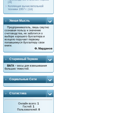
[28]
Коллекция вычислительной
техники 1957 г.
[116]
Умная Мысль
Предприниматель, лишь смутно
сознавая пользу и значение
счетоводства, не заботится о
выборе хорошего бухгалтера и
всецело поручает первому
попавшемуся бухгалтеру свои
книги.
Ф. Марданов
Старинный Термин
ВАГА
– весы для взвешивания
больших тяжестей.
Социальные Сети
Статистика
Онлайн всего:
1
Гостей:
1
Пользователей:
0