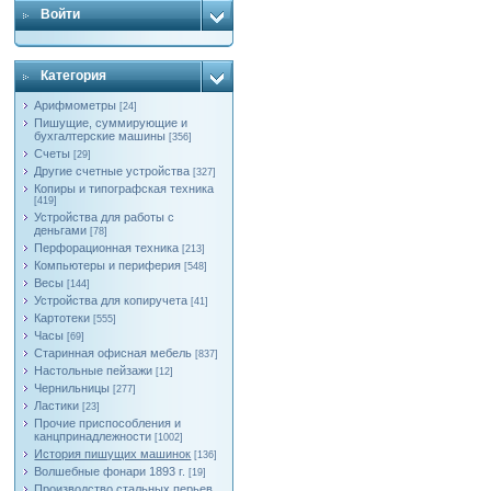
Войти
Категория
Арифмометры
[24]
Пишущие, суммирующие и
бухгалтерские машины
[356]
Счеты
[29]
Другие счетные устройства
[327]
Копиры и типографская техника
[419]
Устройства для работы с
деньгами
[78]
Перфорационная техника
[213]
Компьютеры и периферия
[548]
Весы
[144]
Устройства для копиручета
[41]
Картотеки
[555]
Часы
[69]
Старинная офисная мебель
[837]
Настольные пейзажи
[12]
Чернильницы
[277]
Ластики
[23]
Прочие приспособления и
канцпринадлежности
[1002]
История пишущих машинок
[136]
Волшебные фонари 1893 г.
[19]
Производство стальных перьев