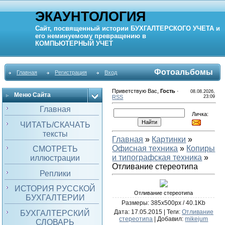
ЭКАУНТОЛОГИЯ
Сайт, посвященный истории
БУХГАЛТЕРСКОГО УЧЕТА
и
его неминуемому превращению в
КОМПЬЮТЕРНЫЙ
УЧЕТ
Фотоальбомы
Главная
Регистрация
Вход
Приветствую Вас
,
Гость
·
08.08.2026,
Меню Сайта
RSS
23:09
Главная
Личка:
ЧИТАТЬ/СКАЧАТЬ
тексты
Главная
»
Картинки
»
Офисная техника
»
Копиры
СМОТРЕТЬ
и типографская техника
»
иллюстрации
Отливание стереотипа
Реплики
ИСТОРИЯ РУССКОЙ
Отливание стереотипа
БУХГАЛТЕРИИ
Размеры: 385x500px / 40.1Kb
Дата
: 17.05.2015 |
Теги
:
Отливание
БУХГАЛТЕРСКИЙ
стереотипа
|
Добавил
:
mikejum
СЛОВАРЬ