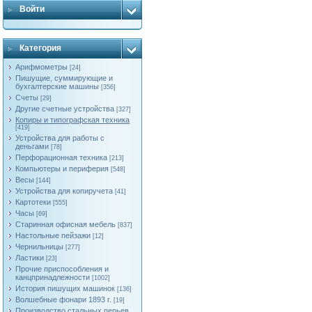
Войти
Категория
Арифмометры
[24]
Пишущие, суммирующие и
бухгалтерские машины
[356]
Счеты
[29]
Другие счетные устройства
[327]
Копиры и типографская техника
[419]
Устройства для работы с
деньгами
[78]
Перфорационная техника
[213]
Компьютеры и периферия
[548]
Весы
[144]
Устройства для копиручета
[41]
Картотеки
[555]
Часы
[69]
Старинная офисная мебель
[837]
Настольные пейзажи
[12]
Чернильницы
[277]
Ластики
[23]
Прочие приспособления и
канцпринадлежности
[1002]
История пишущих машинок
[136]
Волшебные фонари 1893 г.
[19]
Производство стальных перьев