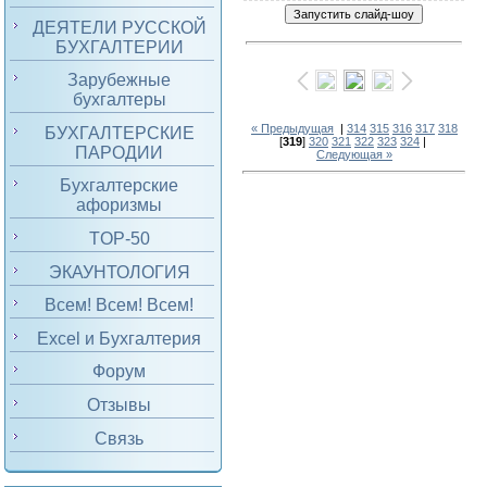
ДЕЯТЕЛИ РУССКОЙ
БУХГАЛТЕРИИ
Зарубежные
бухгалтеры
« Предыдущая
|
314
315
316
317
318
БУХГАЛТЕРСКИЕ
[
319
]
320
321
322
323
324
|
ПАРОДИИ
Следующая »
Бухгалтерские
афоризмы
TOP-50
ЭКАУНТОЛОГИЯ
Всем! Всем! Всем!
Excel и Бухгалтерия
Форум
Отзывы
Связь