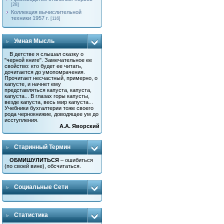
[28]
Коллекция вычислительной
техники 1957 г.
[116]
Умная Мысль
В детстве я слышал сказку о
"черной книге". Замечательное ее
свойство: кто будет ее читать,
дочитается до умопомрачения.
Прочитает несчастный, примерно, о
капусте, и начнет ему
представляться капуста, капуста,
капуста... В глазах горы капусты,
везде капуста, весь мир капуста...
Учебники бухгалтерии тоже своего
рода чернокнижие, доводящее ум до
исступления.
А.А. Яворский
Старинный Термин
ОБМИШУЛИТЬСЯ
– ошибиться
(по своей вине), обсчитаться.
Социальные Сети
Статистика