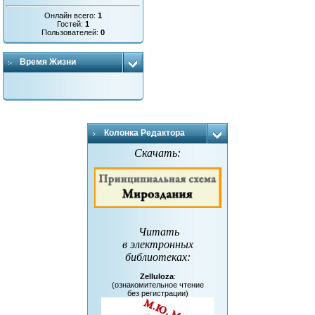
Онлайн всего:
1
Гостей:
1
Пользователей:
0
Время Жизни
Колонка Редактора
Скачать:
Читать
в электронных
библиотеках
:
Zelluloza
:
(ознакомительное чтение
без регистрации)