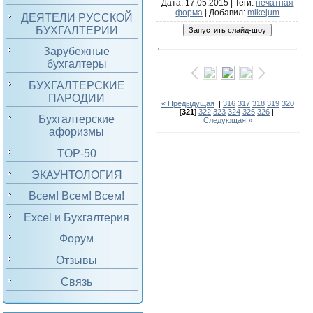
Дата
: 17.05.2015 |
Теги
:
печатная
форма
|
Добавил
:
mikejum
ДЕЯТЕЛИ РУССКОЙ
БУХГАЛТЕРИИ
Зарубежные
бухгалтеры
БУХГАЛТЕРСКИЕ
ПАРОДИИ
« Предыдущая
|
316
317
318
319
320
[
321
]
322
323
324
325
326
|
Бухгалтерские
Следующая »
афоризмы
TOP-50
ЭКАУНТОЛОГИЯ
Всем! Всем! Всем!
Excel и Бухгалтерия
Форум
Отзывы
Связь