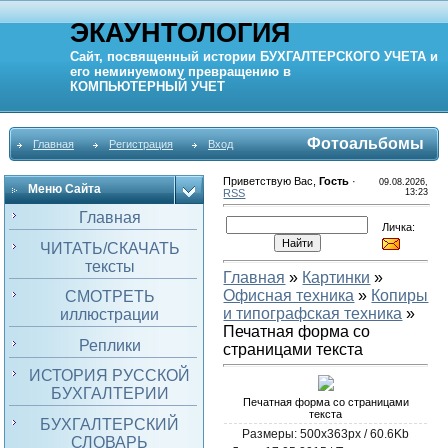
ЭКАУНТОЛОГИЯ
Сайт, посвященный истории
БУХГАЛТЕРСКОГО УЧЕТА
и
его неминуемому превращению в
КОМПЬЮТЕРНЫЙ
УЧЕТ
Фотоальбомы
Главная
Регистрация
Вход
Приветствую Вас
,
Гость
·
09.08.2026,
Меню Сайта
RSS
13:23
Главная
Личка:
ЧИТАТЬ/СКАЧАТЬ
тексты
Главная
»
Картинки
»
Офисная техника
»
Копиры
СМОТРЕТЬ
и типографская техника
»
иллюстрации
Печатная форма со
Реплики
страницами текста
ИСТОРИЯ РУССКОЙ
БУХГАЛТЕРИИ
Печатная форма со страницами
текста
БУХГАЛТЕРСКИЙ
Размеры: 500x363px / 60.6Kb
СЛОВАРЬ