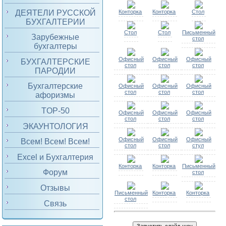
ДЕЯТЕЛИ РУССКОЙ
Конторка
Конторка
Стол
БУХГАЛТЕРИИ
Стол
Стол
Письменный
Зарубежные
стол
бухгалтеры
Офисный
Офисный
Офисный
БУХГАЛТЕРСКИЕ
стол
стол
стол
ПАРОДИИ
Бухгалтерские
Офисный
Офисный
Офисный
стол
стол
стол
афоризмы
TOP-50
Офисный
Офисный
Офисный
стол
стол
стол
ЭКАУНТОЛОГИЯ
Офисный
Офисный
Офисный
Всем! Всем! Всем!
стол
стол
стул
Excel и Бухгалтерия
Конторка
Конторка
Письменный
Форум
стол
Отзывы
Письменный
Конторка
Конторка
стол
Связь