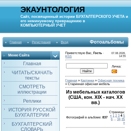
ЭКАУНТОЛОГИЯ
Сайт, посвященный истории
БУХГАЛТЕРСКОГО УЧЕТА
и
его неминуемому превращению в
КОМПЬЮТЕРНЫЙ
УЧЕТ
Фотоальбомы
Главная
Регистрация
Вход
Приветствую Вас
,
Гость
·
07.08.2026,
Меню Сайта
RSS
14:55
Главная
Личка:
ЧИТАТЬ/СКАЧАТЬ
тексты
Главная
»
Картинки
»
Офисная техника
» Старинная офисная мебель
СМОТРЕТЬ
иллюстрации
Из мебельных каталогов
(США, кон. XIX - нач. ХХ
Реплики
вв.)
ИСТОРИЯ РУССКОЙ
Страницы
:
БУХГАЛТЕРИИ
«
1
2
3
4
5
Фотографий в альбоме
:
837
6
...
34
35
»
БУХГАЛТЕРСКИЙ
СЛОВАРЬ