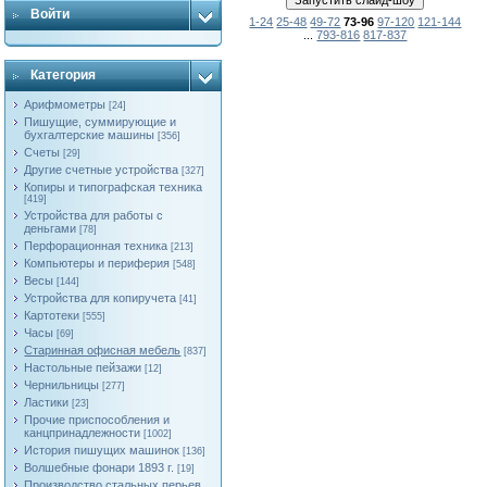
Войти
1-24
25-48
49-72
73-96
97-120
121-144
...
793-816
817-837
Категория
Арифмометры
[24]
Пишущие, суммирующие и
бухгалтерские машины
[356]
Счеты
[29]
Другие счетные устройства
[327]
Копиры и типографская техника
[419]
Устройства для работы с
деньгами
[78]
Перфорационная техника
[213]
Компьютеры и периферия
[548]
Весы
[144]
Устройства для копиручета
[41]
Картотеки
[555]
Часы
[69]
Старинная офисная мебель
[837]
Настольные пейзажи
[12]
Чернильницы
[277]
Ластики
[23]
Прочие приспособления и
канцпринадлежности
[1002]
История пишущих машинок
[136]
Волшебные фонари 1893 г.
[19]
Производство стальных перьев