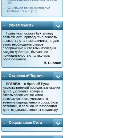
[28]
Коллекция вычислительной
техники 1957 г.
[116]
Умная Мысль
Привычка покажет бухгалтеру
возможность приводить в ясность
самые запутанные расчеты, но для
этого необходимы скорое
соображение и светлый взгляд на
каждое действие, бывающие
принадлежностью только ума
образованного.
В. Снопов
Старинный Термин
ПРАВЁЖ
– в Древней Руси:
насильственный порядок взыскания
долга. Должника, который
отказывался или не имел
возможности его уплатить, в
течение определенного срока били
батогами, и если он не возвращал
долг, отдавали в холопы кредитору.
Социальные Сети