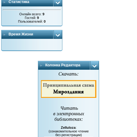
Статистика
Онлайн всего:
9
Гостей:
9
Пользователей:
0
Время Жизни
Колонка Редактора
Скачать:
Читать
в электронных
библиотеках
:
Zelluloza
:
(ознакомительное чтение
без регистрации)