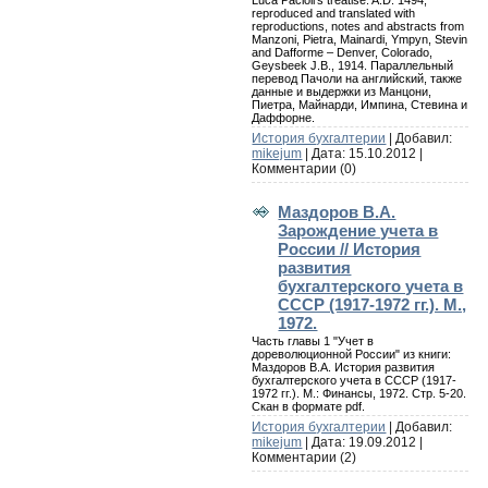
reproduced and translated with
reproductions, notes and abstracts from
Manzoni, Pietra, Mainardi, Ympyn, Stevin
and Dafforme – Denver, Colorado,
Geysbeek J.B., 1914. Параллельный
перевод Пачоли на английский, также
данные и выдержки из Манцони,
Пиетра, Майнарди, Импина, Стевина и
Даффорне.
История бухгалтерии
| Добавил:
mikejum
| Дата:
15.10.2012
|
Комментарии (0)
Маздоров В.А.
Зарождение учета в
России // История
развития
бухгалтерского учета в
СССР (1917-1972 гг.). М.,
1972.
Часть главы 1 "Учет в
дореволюционной России" из книги:
Маздоров В.А. История развития
бухгалтерского учета в СССР (1917-
1972 гг.). М.: Финансы, 1972. Стр. 5-20.
Скан в формате pdf.
История бухгалтерии
| Добавил:
mikejum
| Дата:
19.09.2012
|
Комментарии (2)