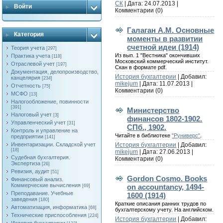
СК
| Дата:
24.07.2013
|
Войти
Комментарии (0)
Галаган А.М. Основные
Категория
моменты в развитии
счетной идеи (1914)
Теория учета
[297]
Из вып. 1 "Вестника" окончивших
Практика учета
[118]
Московский коммерческий институт.
Отраслевой учет
[197]
Скан в формате pdf.
Документация, делопроизводство,
История бухгалтерии
| Добавил:
канцелярия
[234]
mikejum
| Дата:
11.07.2013
|
Отчетность
[75]
Комментарии (0)
МСФО
[13]
Налогообложение, повинности
[391]
Министерство
Налоговый учет
[3]
финансов 1802-1902.
Управленческий учет
[31]
СПб., 1902.
Контроль и управление на
Читайте в библиотеке
"Руниверс"
.
предприятии
[141]
История бухгалтерии
| Добавил:
Инвентаризации. Складской учет
[18]
mikejum
| Дата:
27.06.2013
|
Судебная бухгалтерия.
Комментарии (0)
Экспертиза
[26]
Ревизия, аудит
[51]
Gordon Cosmo. Books
Финансовый анализ.
Коммерческие вычисления
on accountancy, 1494-
[69]
Преподавание. Учебные
1600 (1914)
заведения
[180]
Краткие описания ранних трудов по
Автоматизация, информатика
[68]
бухгалтерскому учету. На английском.
Технические приспособления
[224]
История бухгалтерии
| Добавил: