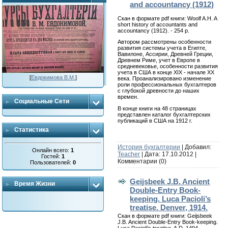
and accountancy (1912)
Скан в формате pdf книги: Woolf A.H. A
short history of accountants and
accountancy (1912). - 254 p.
Автором рассмотрены особенности
развития системы учета в Египте,
Вавилоне, Ассирии, Древней Греции,
Древнем Риме, учет в Европе в
средневековье, особенности развития
учета в США в конце ХІХ - начале ХХ
[
Евдокимова В.М.
]
века. Проанализировано изменение
роли профессиональных бухгалтеров
с глубокой древности до наших
времен.
Социальные Сети
В конце книги на 48 страницах
представлен каталог бухгалтерских
публикаций в США на 1912 г.
Статистика
История бухгалтерии
| Добавил:
Онлайн всего:
1
Teacher
| Дата:
17.10.2012
|
Гостей:
1
Комментарии (0)
Пользователей:
0
Geijsbeek J.B. Ancient
Время Жизни
Double-Entry Book-
keeping. Luca Pacioli’s
treatise. Denver, 1914.
Скан в формате pdf книги: Geijsbeek
J.B. Ancient Double-Entry Book-keeping.
Luca Pacioli’s treatise. A.D. 1494,