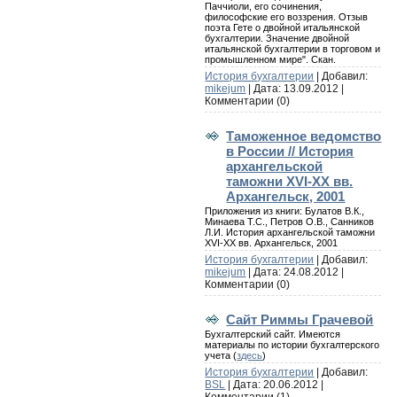
Паччиоли, его сочинения,
философские его воззрения. Отзыв
поэта Гете о двойной итальянской
бухгалтерии. Значение двойной
итальянской бухгалтерии в торговом и
промышленном мире". Скан.
История бухгалтерии
| Добавил:
mikejum
| Дата:
13.09.2012
|
Комментарии (0)
Таможенное ведомство
в России // История
архангельской
таможни XVI-XX вв.
Архангельск, 2001
Приложения из книги: Булатов В.К.,
Минаева Т.С., Петров О.В., Санников
Л.И. История архангельской таможни
XVI-XX вв. Архангельск, 2001
История бухгалтерии
| Добавил:
mikejum
| Дата:
24.08.2012
|
Комментарии (0)
Сайт Риммы Грачевой
Бухгалтерский сайт. Имеются
материалы по истории бухгалтерского
учета (
здесь
)
История бухгалтерии
| Добавил:
BSL
| Дата:
20.06.2012
|
Комментарии (1)