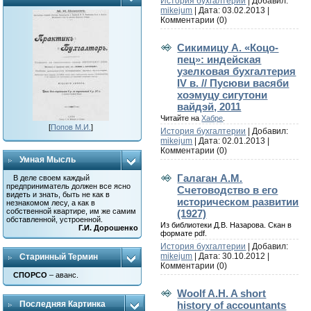
История бухгалтерии
| Добавил:
mikejum
| Дата:
03.02.2013
|
Комментарии (0)
Сикимицу А. «Коцо-
пец»: индейская
узелковая бухгалтерия
IV в. // Пусюви васяби
хоэмуцу сигутони
вайдэй, 2011
Читайте на
Хабре
.
[
Попов М.И.
]
История бухгалтерии
| Добавил:
mikejum
| Дата:
02.01.2013
|
Комментарии (0)
Умная Мысль
Галаган А.М.
В деле своем каждый
предприниматель должен все ясно
Счетоводство в его
видеть и знать, быть не как в
историческом развитии
незнакомом лесу, а как в
собственной квартире, им же самим
(1927)
обставленной, устроенной.
Из библиотеки Д.В. Назарова. Скан в
Г.И. Дорошенко
формате pdf.
История бухгалтерии
| Добавил:
mikejum
| Дата:
30.10.2012
|
Старинный Термин
Комментарии (0)
СПОРСО
– аванс.
Woolf A.H. A short
history of accountants
Последняя Картинка