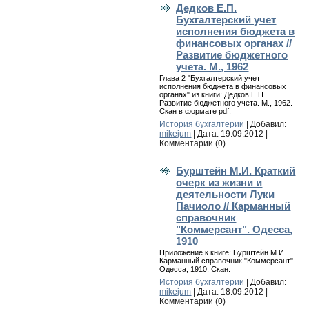
Дедков Е.П.
Бухгалтерский учет
исполнения бюджета в
финансовых органах //
Развитие бюджетного
учета. М., 1962
Глава 2 "Бухгалтерский учет
исполнения бюджета в финансовых
органах" из книги: Дедков Е.П.
Развитие бюджетного учета. М., 1962.
Скан в формате pdf.
История бухгалтерии
| Добавил:
mikejum
| Дата:
19.09.2012
|
Комментарии (0)
Бурштейн М.И. Краткий
очерк из жизни и
деятельности Луки
Пачиоло // Карманный
справочник
"Коммерсант". Одесса,
1910
Приложение к книге: Бурштейн М.И.
Карманный справочник "Коммерсант".
Одесса, 1910. Скан.
История бухгалтерии
| Добавил:
mikejum
| Дата:
18.09.2012
|
Комментарии (0)