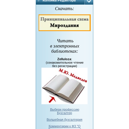
Колонка Редактора
Скачать:
Читать
в электронных
библиотеках
:
Zelluloza
:
(ознакомительное чтение
без регистрации)
Выбери профессию
Бухгалтер
Волшебная бухгалтерия
Комментарии к ФЗ "О