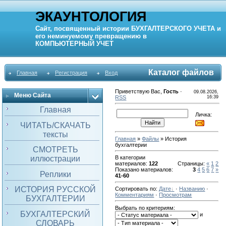
ЭКАУНТОЛОГИЯ
Сайт, посвященный истории
БУХГАЛТЕРСКОГО УЧЕТА
и
его неминуемому превращению в
КОМПЬЮТЕРНЫЙ
УЧЕТ
Каталог файлов
Главная
Регистрация
Вход
Приветствую Вас
,
Гость
·
09.08.2026,
Меню Сайта
RSS
16:39
Главная
Личка:
ЧИТАТЬ/СКАЧАТЬ
тексты
Главная
»
Файлы
» История
бухгалтерии
СМОТРЕТЬ
иллюстрации
В категории
материалов
:
122
Страницы
:
«
1
2
Показано материалов
:
3
4
5
6
7
»
Реплики
41-60
ИСТОРИЯ РУССКОЙ
Сортировать по
:
Дате
·
Названию
·
Комментариям
·
Просмотрам
БУХГАЛТЕРИИ
Выбрать по критериям:
БУХГАЛТЕРСКИЙ
и
СЛОВАРЬ