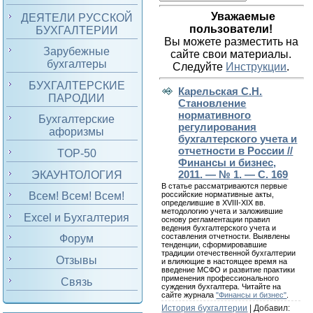
Уважаемые
ДЕЯТЕЛИ РУССКОЙ
пользователи!
БУХГАЛТЕРИИ
Вы можете разместить на
Зарубежные
сайте свои материалы.
бухгалтеры
Следуйте
Инструкции
.
БУХГАЛТЕРСКИЕ
Карельская С.Н.
ПАРОДИИ
Становление
нормативного
Бухгалтерские
регулирования
афоризмы
бухгалтерского учета и
отчетности в России //
TOP-50
Финансы и бизнес,
2011. — № 1. — С. 169
ЭКАУНТОЛОГИЯ
В статье рассматриваются первые
российские нормативные акты,
Всем! Всем! Всем!
определившие в XVIII-XIX вв.
методологию учета и заложившие
Excel и Бухгалтерия
основу регламентации правил
ведения бухгалтерского учета и
составления отчетности. Выявлены
Форум
тенденции, сформировавшие
традиции отечественной бухгалтерии
Отзывы
и влияющие в настоящее время на
введение МСФО и развитие практики
применения профессионального
Связь
суждения бухгалтера. Читайте на
сайте журнала
"Финансы и бизнес"
.
История бухгалтерии
| Добавил: