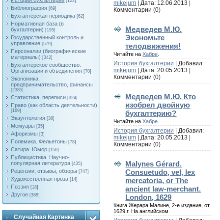
История бухгалтерии
[122]
mikejum
| Дата:
12.06.2013
|
Библиография
[69]
Комментарии (0)
Бухгалтерская периодика
[62]
Нормативная база (в
Медведев М.Ю.
бухгалтерии)
[195]
Экономьте
Государственный контроль и
управление
[579]
телодвижения!
Персоналии (биографические
Читайте на
Хабре
.
материалы)
[342]
История бухгалтерии
| Добавил:
Бухгалтерское сообщество.
mikejum
| Дата:
20.05.2013
|
Организации и объединения
[70]
Комментарии (0)
Экономика,
предпринимательство, финансы
[2385]
Медведев М.Ю. Кто
Статистика, переписи
[324]
изобрел двойную
Право (как область деятельности)
[169]
бухгалтерию?
Экаунтология
[36]
Читайте на
Хабре
.
Мемуары
[35]
История бухгалтерии
| Добавил:
Афоризмы
[3]
mikejum
| Дата:
20.05.2013
|
Полемика. Фельетоны
[78]
Комментарии (0)
Сатира. Юмор
[150]
Публицистика. Научно-
Malynes Gérard.
популярная литература
[435]
Consuetudo, vel, lex
Рецензии, отзывы, обзоры
[747]
Художественная проза
mercatoria, or The
[14]
Поэзия
ancient law-merchant.
[18]
Другое
[388]
London, 1629
Книга Жерара Малине, 2-е издание, от
1629 г. На английском.
Случайная Картинка