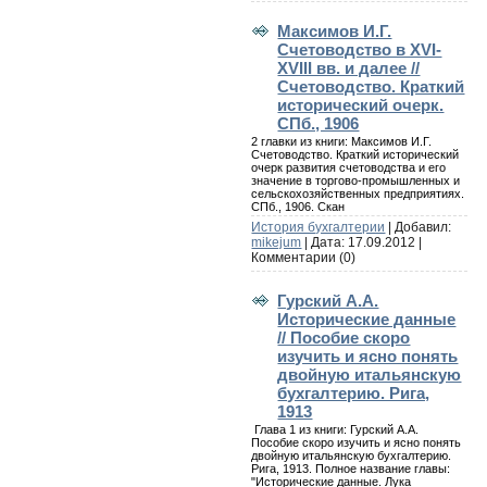
Максимов И.Г.
Счетоводство в XVI-
XVIII вв. и далее //
Счетоводство. Краткий
исторический очерк.
СПб., 1906
2 главки из книги: Максимов И.Г.
Счетоводство. Краткий исторический
очерк развития счетоводства и его
значение в торгово-промышленных и
сельскохозяйственных предприятиях.
СПб., 1906. Скан
История бухгалтерии
| Добавил:
mikejum
| Дата:
17.09.2012
|
Комментарии (0)
Гурский А.А.
Исторические данные
// Пособие скоро
изучить и ясно понять
двойную итальянскую
бухгалтерию. Рига,
1913
Глава 1 из книги: Гурский А.А.
Пособие скоро изучить и ясно понять
двойную итальянскую бухгалтерию.
Рига, 1913. Полное название главы:
"Исторические данные. Лука