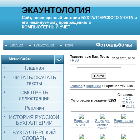
ЭКАУНТОЛОГИЯ
Сайт, посвященный истории
БУХГАЛТЕРСКОГО УЧЕТА
и
его неминуемому превращению в
КОМПЬЮТЕРНЫЙ
УЧЕТ
Фотоальбомы
Главная
Регистрация
Вход
Приветствую Вас
,
Гость
Меню Сайта
07.08.2026, 05:53
·
RSS
Главная
ЧИТАТЬ/СКАЧАТЬ
тексты
Главная
»
Картинки
» Офисная техника
СМОТРЕТЬ
Страницы
:
иллюстрации
«
1
2
...
Фотографий в разделе
:
5253
216
217
218
219
»
Реплики
ИСТОРИЯ РУССКОЙ
Ящик для
Ящик для
Ящик-папка
БУХГАЛТЕРИИ
стола
ценных
бумаг
БУХГАЛТЕРСКИЙ
СЛОВАРЬ