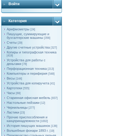
Войти
Категория
Арифмометры
[24]
Пишущие, суммирующие и
бухгалтерские машины
[356]
Счеты
[29]
Другие счетные устройства
[327]
Копиры и типографская техника
[419]
Устройства для работы с
деньгами
[78]
Перфорационная техника
[213]
Компьютеры и периферия
[548]
Весы
[144]
Устройства для копиручета
[41]
Картотеки
[555]
Часы
[69]
Старинная офисная мебель
[837]
Настольные пейзажи
[12]
Чернильницы
[277]
Ластики
[23]
Прочие приспособления и
канцпринадлежности
[1002]
История пишущих машинок
[136]
Волшебные фонари 1893 г.
[19]
Производство стальных перьев