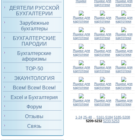
Ящики
Ящики для
Ящики для
картотеки
картотеки
ДЕЯТЕЛИ РУССКОЙ
БУХГАЛТЕРИИ
Ящики для
Ящики для
Ящики для
картотеки
картотеки
картотеки
Зарубежные
бухгалтеры
Ящики для
Ящики для
Ящики для
БУХГАЛТЕРСКИЕ
картотеки
картотеки
картотеки
ПАРОДИИ
Ящики для
Ящики для
Ящики для
Бухгалтерские
картотеки
картотеки
картотеки
афоризмы
Ящики для
Ящики для
Ящики для
TOP-50
картотеки
картотеки
картотеки
ЭКАУНТОЛОГИЯ
Ящики для
Ящики для
Ящики для
Всем! Всем! Всем!
картотеки
картотеки
картотеки
Excel и Бухгалтерия
Ящики для
Ящики для
Ящики для
картотеки
картотеки
картотеки
Форум
Отзывы
1-24
25-48
...
5161-5184
5185-5208
5209-5232
5233-5253
Связь