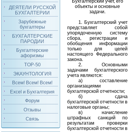
Бухгалтерский учет, его
объекты и основные
ДЕЯТЕЛИ РУССКОЙ
задачи.
БУХГАЛТЕРИИ
Зарубежные
1.
Бухгалтерский учет
бухгалтеры
представляет собой
упорядоченную систему
БУХГАЛТЕРСКИЕ
сбора, регистрации и
ПАРОДИИ
обобщения информации
только для целей
Бухгалтерские
настоящего Федерального
афоризмы
закона.
2.
Основными
TOP-50
задачами бухгалтерского
ЭКАУНТОЛОГИЯ
учета являются:
а) составление
Всем! Всем! Всем!
организациями
бухгалтерской отчетности;
Excel и Бухгалтерия
б) сдача
Форум
бухгалтерской отчетности в
налоговые органы;
Отзывы
в) начисление
штрафных санкций по
Связь
результатам проверки
бухгалтерской отчетности в