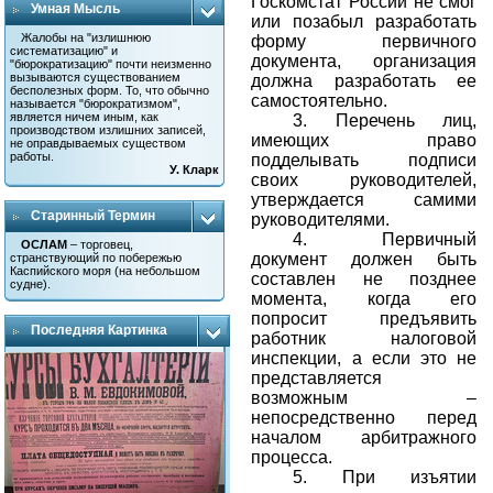
Госкомстат России не смог
Умная Мысль
или позабыл разработать
Жалобы на "излишнюю
форму первичного
систематизацию" и
документа, организация
"бюрократизацию" почти неизменно
вызываются существованием
должна разработать ее
бесполезных форм. То, что обычно
самостоятельно.
называется "бюрократизмом",
является ничем иным, как
3.
Перечень лиц,
производством излишних записей,
имеющих право
не оправдываемых существом
работы.
подделывать подписи
У. Кларк
своих руководителей,
утверждается самими
Старинный Термин
руководителями.
4.
Первичный
ОСЛАМ
– торговец,
документ должен быть
странствующий по побережью
Каспийского моря (на небольшом
составлен не позднее
судне).
момента, когда его
попросит предъявить
Последняя Картинка
работник налоговой
инспекции, а если это не
представляется
возможным –
непосредственно перед
началом арбитражного
процесса.
5.
При изъятии