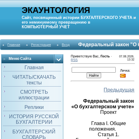
ЭКАУНТОЛОГИЯ
Сайт, посвященный истории
БУХГАЛТЕРСКОГО УЧЕТА
и
его неминуемому превращению в
КОМПЬЮТЕРНЫЙ
УЧЕТ
Федеральный закон "О б
Главная
Регистрация
Вход
Приветствую Вас
,
Гость
·
07.08.2026,
Меню Сайта
RSS
13:32
Главная
Личка:
ЧИТАТЬ/СКАЧАТЬ
тексты
Предыдущая
СМОТРЕТЬ
иллюстрации
Федеральный закон
«О бухгалтерском учете»
Реплики
Проект
ИСТОРИЯ РУССКОЙ
БУХГАЛТЕРИИ
Глава I. Общие
положения.
БУХГАЛТЕРСКИЙ
Статья 1.
СЛОВАРЬ