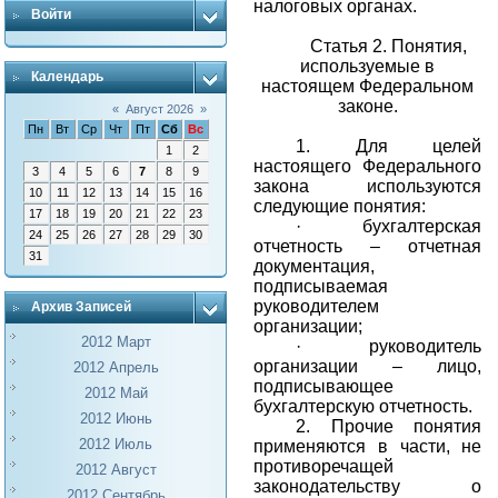
налоговых органах.
Войти
Статья 2. Понятия,
используемые в
Календарь
настоящем Федеральном
законе.
«
Август 2026
»
Пн
Вт
Ср
Чт
Пт
Сб
Вс
1.
Для целей
1
2
настоящего Федерального
3
4
5
6
7
8
9
закона используются
10
11
12
13
14
15
16
следующие понятия:
17
18
19
20
21
22
23
·
бухгалтерская
24
25
26
27
28
29
30
отчетность – отчетная
31
документация,
подписываемая
руководителем
Архив Записей
организации;
2012 Март
·
руководитель
организации – лицо,
2012 Апрель
подписывающее
2012 Май
бухгалтерскую отчетность.
2012 Июнь
2.
Прочие понятия
2012 Июль
применяются в части, не
противоречащей
2012 Август
законодательству о
2012 Сентябрь