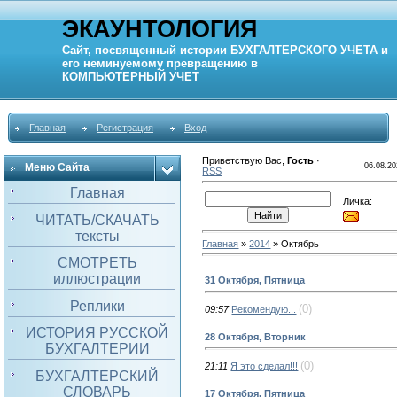
ЭКАУНТОЛОГИЯ
Сайт, посвященный истории
БУХГАЛТЕРСКОГО УЧЕТА
и
его неминуемому превращению в
КОМПЬЮТЕРНЫЙ
УЧЕТ
Главная
Регистрация
Вход
Приветствую Вас
,
Гость
·
Меню Сайта
06.08.20
RSS
Главная
Личка:
ЧИТАТЬ/СКАЧАТЬ
тексты
Главная
»
2014
»
Октябрь
СМОТРЕТЬ
иллюстрации
31 Октября, Пятница
Реплики
(0)
09:57
Рекомендую...
ИСТОРИЯ РУССКОЙ
28 Октября, Вторник
БУХГАЛТЕРИИ
(0)
21:11
Я это сделал!!!
БУХГАЛТЕРСКИЙ
СЛОВАРЬ
17 Октября, Пятница