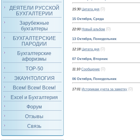
ДЕЯТЕЛИ РУССКОЙ
(0)
15:30
Цитата дня
БУХГАЛТЕРИИ
15 Октября, Среда
Зарубежные
бухгалтеры
(0)
22:00
Новый альбом
БУХГАЛТЕРСКИЕ
13 Октября, Понедельник
ПАРОДИИ
(0)
12:18
Цитата дня
Бухгалтерские
афоризмы
07 Октября, Вторник
TOP-50
(0)
11:10
Сообщение
ЭКАУНТОЛОГИЯ
06 Октября, Понедельник
Всем! Всем! Всем!
(0)
17:01
Историкам учета за заметку
Excel и Бухгалтерия
Форум
Отзывы
Связь