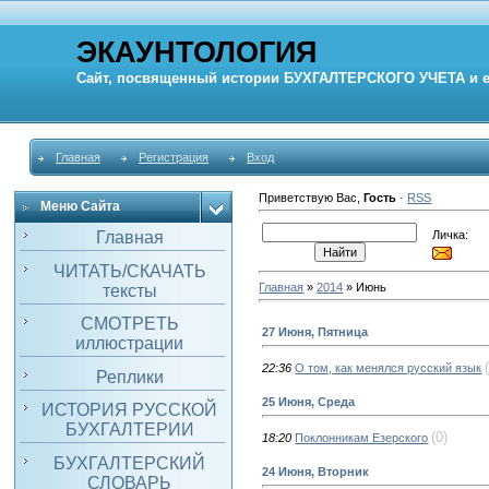
ЭКАУНТОЛОГИЯ
Сайт, посвященный истории
БУХГАЛТЕРСКОГО УЧЕТА
и 
Главная
Регистрация
Вход
Приветствую Вас
,
Гость
·
RSS
Меню Сайта
Личка:
Главная
ЧИТАТЬ/СКАЧАТЬ
Главная
»
2014
»
Июнь
тексты
СМОТРЕТЬ
27 Июня, Пятница
иллюстрации
22:36
О том, как менялся русский язык
Реплики
25 Июня, Среда
ИСТОРИЯ РУССКОЙ
БУХГАЛТЕРИИ
(0)
18:20
Поклонникам Езерского
БУХГАЛТЕРСКИЙ
24 Июня, Вторник
СЛОВАРЬ