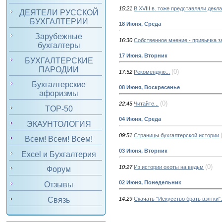
15:21
В XVIII в. тоже представляли декл
ДЕЯТЕЛИ РУССКОЙ
БУХГАЛТЕРИИ
18 Июня, Среда
Зарубежные
16:30
Собственное мнение - привычка з
бухгалтеры
17 Июня, Вторник
БУХГАЛТЕРСКИЕ
ПАРОДИИ
(0)
17:52
Рекомендую...
Бухгалтерские
08 Июня, Воскресенье
афоризмы
(0)
22:45
Читайте...
TOP-50
04 Июня, Среда
ЭКАУНТОЛОГИЯ
09:51
Страницы бухгалтерской истории
Всем! Всем! Всем!
03 Июня, Вторник
Excel и Бухгалтерия
(0)
10:27
Из истории охоты на ведьм
Форум
02 Июня, Понедельник
Отзывы
Связь
14:29
Скачать "Искусство брать взятки"