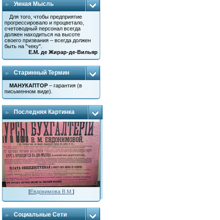
Умная Мысль
Для того, чтобы предприятие
прогрессировало и процветало,
счетоводный персонал всегда
должен находиться на высоте
своего призвания – всегда должен
быть на "чеку".
Е.М. де Жирар-де-Вильяр
Старинный Термин
МАНУКАПТОР
– гарантия (в
письменном виде).
Последняя Картинка
[
Евдокимова В.М.
]
Социальные Сети