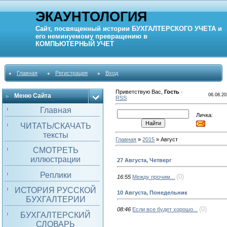
ЭКАУНТОЛОГИЯ
Сайт, посвященный истории
БУХГАЛТЕРСКОГО УЧЕТА
и
его неминуемому превращению в
КОМПЬЮТЕРНЫЙ
УЧЕТ
Главная
Регистрация
Вход
Приветствую Вас
,
Гость
·
Меню Сайта
06.08.20
RSS
Главная
Личка:
ЧИТАТЬ/СКАЧАТЬ
тексты
Главная
»
2015
»
Август
СМОТРЕТЬ
иллюстрации
27 Августа, Четверг
Реплики
(0)
16:55
Между прочим...
ИСТОРИЯ РУССКОЙ
10 Августа, Понедельник
БУХГАЛТЕРИИ
(0)
08:46
Если все будет хорошо...
БУХГАЛТЕРСКИЙ
СЛОВАРЬ