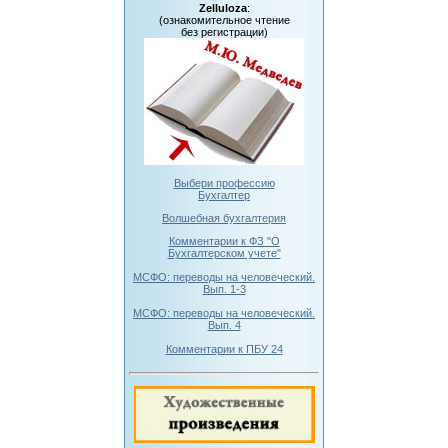
Zelluloza
:
(ознакомительное чтение
без регистрации)
Выбери профессию
Бухгалтер
Волшебная бухгалтерия
Комментарии к ФЗ "О
Бухгалтерском учете"
МСФО: переводы на человеческий.
Вып. 1-3
МСФО: переводы на человеческий.
Вып. 4
Комментарии к ПБУ 24