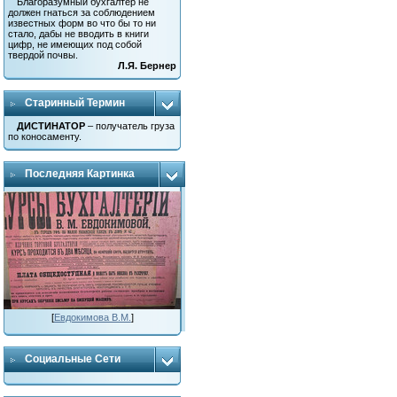
Благоразумный бухгалтер не
должен гнаться за соблюдением
известных форм во что бы то ни
стало, дабы не вводить в книги
цифр, не имеющих под собой
твердой почвы.
Л.Я. Бернер
Старинный Термин
ДИСТИНАТОР
– получатель груза
по коносаменту.
Последняя Картинка
[
Евдокимова В.М.
]
Социальные Сети