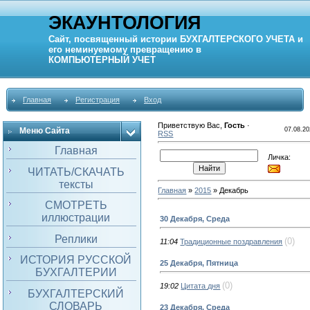
ЭКАУНТОЛОГИЯ
Сайт, посвященный истории
БУХГАЛТЕРСКОГО УЧЕТА
и
его неминуемому превращению в
КОМПЬЮТЕРНЫЙ
УЧЕТ
Главная
Регистрация
Вход
Приветствую Вас
,
Гость
·
Меню Сайта
07.08.20
RSS
Главная
Личка:
ЧИТАТЬ/СКАЧАТЬ
тексты
Главная
»
2015
»
Декабрь
СМОТРЕТЬ
иллюстрации
30 Декабря, Среда
Реплики
(0)
11:04
Традиционные поздравления
ИСТОРИЯ РУССКОЙ
25 Декабря, Пятница
БУХГАЛТЕРИИ
(0)
19:02
Цитата дня
БУХГАЛТЕРСКИЙ
СЛОВАРЬ
23 Декабря, Среда