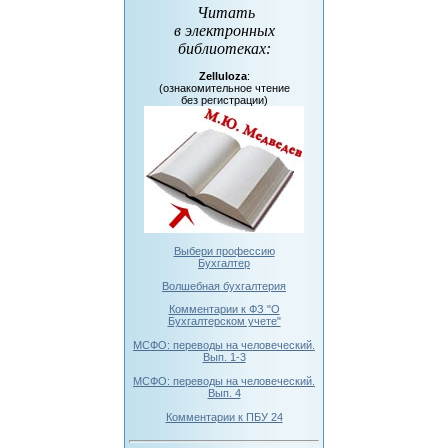
Читать
в электронных
библиотеках
:
Zelluloza
:
(ознакомительное чтение
без регистрации)
Выбери профессию
Бухгалтер
Волшебная бухгалтерия
Комментарии к ФЗ "О
Бухгалтерском учете"
МСФО: переводы на человеческий.
Вып. 1-3
МСФО: переводы на человеческий.
Вып. 4
Комментарии к ПБУ 24