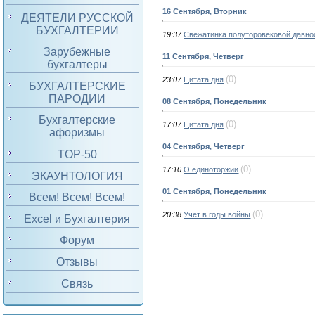
16 Сентября, Вторник
ДЕЯТЕЛИ РУССКОЙ
БУХГАЛТЕРИИ
19:37
Свежатинка полуторовековой давно
Зарубежные
11 Сентября, Четверг
бухгалтеры
(0)
23:07
Цитата дня
БУХГАЛТЕРСКИЕ
ПАРОДИИ
08 Сентября, Понедельник
Бухгалтерские
(0)
17:07
Цитата дня
афоризмы
04 Сентября, Четверг
TOP-50
(0)
17:10
О единоторжии
ЭКАУНТОЛОГИЯ
01 Сентября, Понедельник
Всем! Всем! Всем!
(0)
20:38
Учет в годы войны
Excel и Бухгалтерия
Форум
Отзывы
Связь