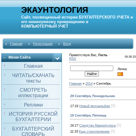
ЭКАУНТОЛОГИЯ
Сайт, посвященный истории
БУХГАЛТЕРСКОГО УЧЕТА
и
его неминуемому превращению в
КОМПЬЮТЕРНЫЙ
УЧЕТ
Главная
Регистрация
Вход
Приветствую Вас
,
Гость
·
Меню Сайта
08.08.20
RSS
Главная
Личка:
ЧИТАТЬ/СКАЧАТЬ
тексты
Главная
»
2014
»
Сентябрь
СМОТРЕТЬ
иллюстрации
29 Сентября, Понедельник
Реплики
(0)
17:16
Новый фотоальбом
ИСТОРИЯ РУССКОЙ
19 Сентября, Пятница
БУХГАЛТЕРИИ
(0)
16:17
Средство Макропулоса
БУХГАЛТЕРСКИЙ
(0)
11:33
Еще стихотворение
СЛОВАРЬ