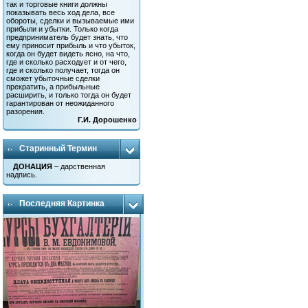
так и торговые книги должны
показывать весь ход дела, все
обороты, сделки и вызываемые ими
прибыли и убытки. Только когда
предприниматель будет знать, что
ему приносит прибыль и что убыток,
когда он будет видеть ясно, на что,
где и сколько расходует и от чего,
где и сколько получает, тогда он
сможет убыточные сделки
прекратить, а прибыльные
расширить, и только тогда он будет
гарантирован от неожиданного
разорения.
Г.И. Дорошенко
Старинный Термин
ДОНАЦИЯ
– дарственная
надпись.
Последняя Картинка