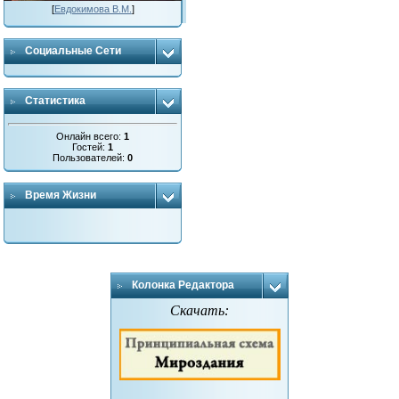
[
Евдокимова В.М.
]
Социальные Сети
Статистика
Онлайн всего:
1
Гостей:
1
Пользователей:
0
Время Жизни
Колонка Редактора
Скачать: