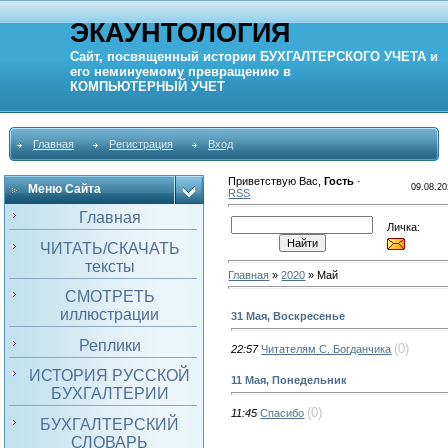
ЭКАУНТОЛОГИЯ
Сайт, посвященный истории
БУХГАЛТЕРСКОГО УЧЕТА
и
его неминуемому превращению в
КОМПЬЮТЕРНЫЙ
УЧЕТ
Главная
Регистрация
Вход
Приветствую Вас
,
Гость
·
Меню Сайта
09.08.20
RSS
Главная
Личка:
ЧИТАТЬ/СКАЧАТЬ
тексты
Главная
»
2020
»
Май
СМОТРЕТЬ
иллюстрации
31 Мая, Воскресенье
Реплики
(0)
22:57
Читателям С. Богданчика
ИСТОРИЯ РУССКОЙ
11 Мая, Понедельник
БУХГАЛТЕРИИ
(0)
11:45
Спасибо
БУХГАЛТЕРСКИЙ
СЛОВАРЬ