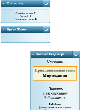
Статистика
Онлайн всего:
2
Гостей:
2
Пользователей:
0
Время Жизни
Колонка Редактора
Скачать:
Читать
в электронных
библиотеках
:
Zelluloza
:
(ознакомительное чтение