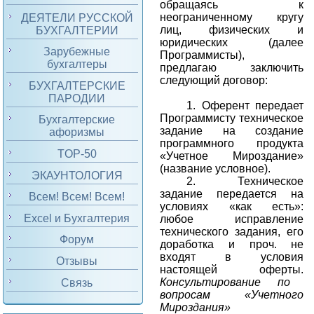
обращаясь к
неограниченному кругу
ДЕЯТЕЛИ РУССКОЙ
лиц, физических и
БУХГАЛТЕРИИ
юридических (далее
Зарубежные
Программисты),
бухгалтеры
предлагаю заключить
следующий договор:
БУХГАЛТЕРСКИЕ
ПАРОДИИ
1. Оферент передает
Программисту техническое
Бухгалтерские
задание на создание
афоризмы
программного продукта
TOP-50
«Учетное Мироздание»
(название условное).
ЭКАУНТОЛОГИЯ
2. Техническое
задание передается на
Всем! Всем! Всем!
условиях «как есть»:
Excel и Бухгалтерия
любое исправление
технического задания, его
Форум
доработка и проч. не
входят в условия
Отзывы
настоящей оферты.
Консультирование по
Связь
вопросам «Учетного
Мироздания»