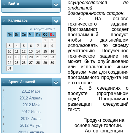
осуществляется по
Войти
отдельной
договоренности сторон.
3. На основе
Календарь
технического задания
Программист создает
«
Август 2026
»
программный продукт,
Пн
Вт
Ср
Чт
Пт
Сб
Вс
чтобы в дальнейшем
1
2
использовать по своему
3
4
5
6
7
8
9
усмотрению. Полученное
10
11
12
13
14
15
16
техническое задание не
17
18
19
20
21
22
23
может быть опубликовано
24
25
26
27
28
29
30
или использовано иным
31
образом, чем для создания
программного продукта на
Архив Записей
его основе.
4. В сведениях о
2012 Март
продукте (программном
2012 Апрель
коде) Программист
размещает следующий
2012 Май
текст:
2012 Июнь
2012 Июль
Продукт создан на
основе экаунтологии.
2012 Август
Автор концепции
2012 Сентябрь