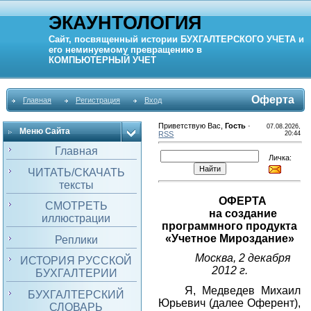
ЭКАУНТОЛОГИЯ
Сайт, посвященный истории
БУХГАЛТЕРСКОГО УЧЕТА
и
его неминуемому превращению в
КОМПЬЮТЕРНЫЙ
УЧЕТ
Оферта
Главная
Регистрация
Вход
Приветствую Вас
,
Гость
·
07.08.2026,
Меню Сайта
RSS
20:44
Главная
Личка:
ЧИТАТЬ/СКАЧАТЬ
тексты
ОФЕРТА
СМОТРЕТЬ
на создание
иллюстрации
программного продукта
«Учетное Мироздание»
Реплики
Москва
,
2 декабря
ИСТОРИЯ РУССКОЙ
2012 г.
БУХГАЛТЕРИИ
Я, Медведев Михаил
БУХГАЛТЕРСКИЙ
Юрьевич (далее Оферент),
СЛОВАРЬ