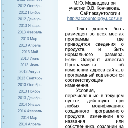
М.Ю. Медведев,при
2012 Октябрь
участии О.В. Кончакова.
2012 Ноябрь
Сайт экаунтологии
http://accountology.ucoz.ru/
2012 Декабрь
2013 Январь
Текст должен быть
2013 Февраль
размещен во всех местах
программы, где
2013 Март
приводятся сведения о
2013 Апрель
продукте, и быть
2013 Май
нормального размера.
2013 Июнь
Если Оферент известил
Программиста об
2013 Июль
изменении адреса сайта, в
2013 Август
программный код вносятся
2013 Сентябрь
соответствующие
2013 Октябрь
изменения.
Условия,
2013 Ноябрь
перечисленные в текущем
2013 Декабрь
пункте, действуют при
2014 Январь
любых модификациях
созданного программного
2014 Февраль
продукта, изменении его
2014 Март
названия или
2014 Апрель
собственника, создании на