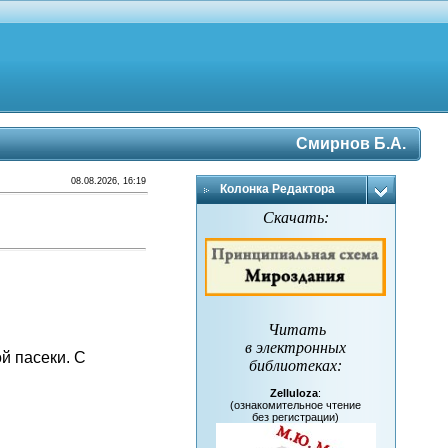
Смирнов Б.А.
08.08.2026, 16:19
Колонка Редактора
Скачать:
Читать
в электронных
й пасеки. С
библиотеках
:
Zelluloza
:
(ознакомительное чтение
без регистрации)