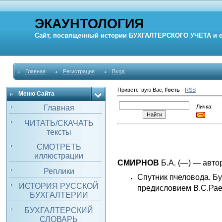
ЭКАУНТОЛОГИЯ
Сайт, посвященный истории
БУХГАЛТЕРСКОГО УЧЕТА
и 
Главная
Регистрация
Вход
Приветствую Вас
,
Гость
·
RSS
Меню Сайта
Личка:
Главная
ЧИТАТЬ/СКАЧАТЬ
тексты
СМОТРЕТЬ
иллюстрации
СМИРНОВ
Б.А. (—) — автор
Реплики
Спутник пчеловода. Бу
ИСТОРИЯ РУССКОЙ
предисловием В.С.Раев
БУХГАЛТЕРИИ
БУХГАЛТЕРСКИЙ
СЛОВАРЬ