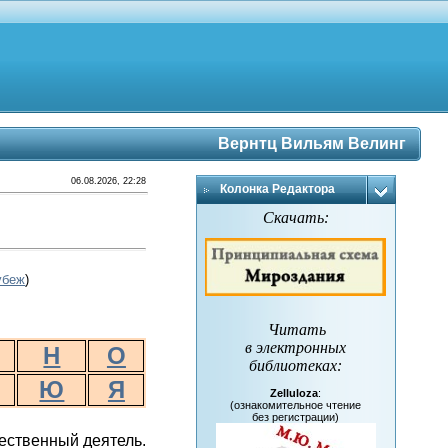
Вернтц Вильям Велинг
06.08.2026, 22:28
Колонка Редактора
Скачать:
убеж
)
Читать
в электронных
Н
О
библиотеках
:
Ю
Я
Zelluloza
:
(ознакомительное чтение
без регистрации)
щественный деятель.