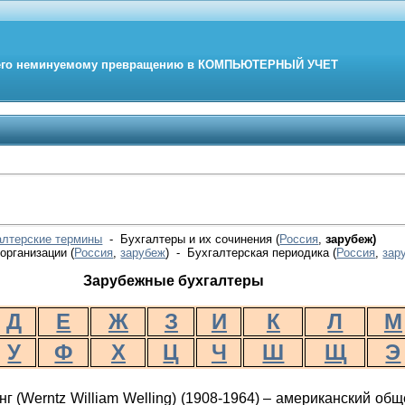
его неминуемому превращению в
КОМПЬЮТЕРНЫЙ
УЧЕТ
алтерские термины
- Бухгалтеры и их сочинения (
Россия
,
зарубеж)
организации (
Россия
,
зарубеж
) - Бухгалтерская периодика
(
Россия
,
зар
Зарубежные бухгалтеры
Д
Е
Ж
З
И
К
Л
М
У
Ф
Х
Ц
Ч
Ш
Щ
Э
г (
Werntz
William
Welling
) (1908-1964) – американский об