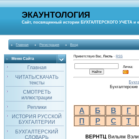
ЭКАУНТОЛОГИЯ
Сайт, посвященный истории
БУХГАЛТЕРСКОГО УЧЕТА
и 
Главная
Регистрация
Вход
Приветствую Вас
,
Гость
·
RSS
Меню Сайта
Личка:
Главная
ЧИТАТЬ/СКАЧАТЬ
Бухг
тексты
Бухгалтерские 
СМОТРЕТЬ
иллюстрации
Реплики
А
Б
В
Г
ИСТОРИЯ РУССКОЙ
П
Р
С
Т
БУХГАЛТЕРИИ
БУХГАЛТЕРСКИЙ
ВЕРНТЦ
Вильям Вэлин
СЛОВАРЬ