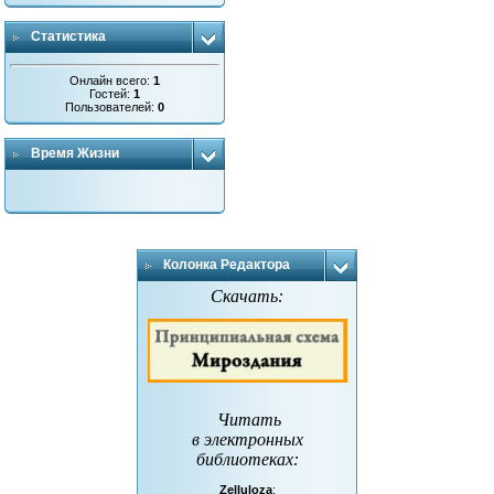
Статистика
Онлайн всего:
1
Гостей:
1
Пользователей:
0
Время Жизни
Колонка Редактора
Скачать:
Читать
в электронных
библиотеках
:
Zelluloza
: