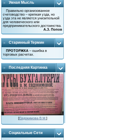
Умная Мысль
Правильно организованное
счетоводство – крепкая узда, но
узда эта не является унизительной
для человеческого или
предпринимательского достоинства.
А.З. Попов
Старинный Термин
ПРОТОРЖКА
– ошибка в
торговых расчетах.
Последняя Картинка
[
Евдокимова В.М.
]
Социальные Сети