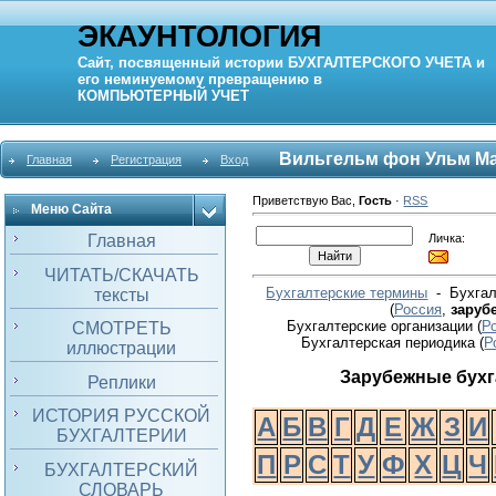
ЭКАУНТОЛОГИЯ
Сайт, посвященный истории
БУХГАЛТЕРСКОГО УЧЕТА
и
его неминуемому превращению в
КОМПЬЮТЕРНЫЙ
УЧЕТ
Вильгельм фон Ульм М
Главная
Регистрация
Вход
Приветствую Вас
,
Гость
·
RSS
Меню Сайта
Личка:
Главная
ЧИТАТЬ/СКАЧАТЬ
Бухгалтерские термины
- Бухгал
тексты
(
Россия
,
заруб
Бухгалтерские организации (
Р
СМОТРЕТЬ
Бухгалтерская периодика
(
Р
иллюстрации
Зарубежные бух
Реплики
ИСТОРИЯ РУССКОЙ
А
Б
В
Г
Д
Е
Ж
З
И
БУХГАЛТЕРИИ
П
Р
С
Т
У
Ф
Х
Ц
Ч
БУХГАЛТЕРСКИЙ
СЛОВАРЬ