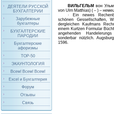
ВИЛЬГЕЛЬМ
вон
Ульм
ДЕЯТЕЛИ РУССКОЙ
von Ulm Matthias) ( – ) –
неме
БУХГАЛТЕРИИ
·
Ein newes Rechen
Зарубежные
sch
ö
nen Gessellschaften, W
бухгалтеры
dergleichen Kaufmans Rech
einem Kurtzen Formular B
üch
БУХГАЛТЕРСКИЕ
angehenden Handelerungs
ПАРОДИИ
sonderbar nützlich
.
Augsbur
159
6.
Бухгалтерские
афоризмы
TOP-50
ЭКАУНТОЛОГИЯ
Всем! Всем! Всем!
Excel и Бухгалтерия
Форум
Отзывы
Связь