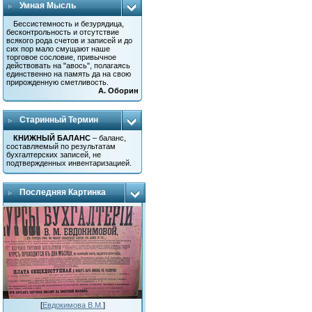
Умная Мысль
Бессистемность и безурядица,
бесконтрольность и отсутствие
всякого рода счетов и записей и до
сих пор мало смущают наше
торговое сословие, привычное
действовать на "авось", полагаясь
единственно на память да на свою
прирожденную сметливость.
А. Оборин
Старинный Термин
КНИЖНЫЙ БАЛАНС
– баланс,
составляемый по результатам
бухгалтерских записей, не
подтвержденных инвентаризацией.
Последняя Картинка
[
Евдокимова В.М.
]