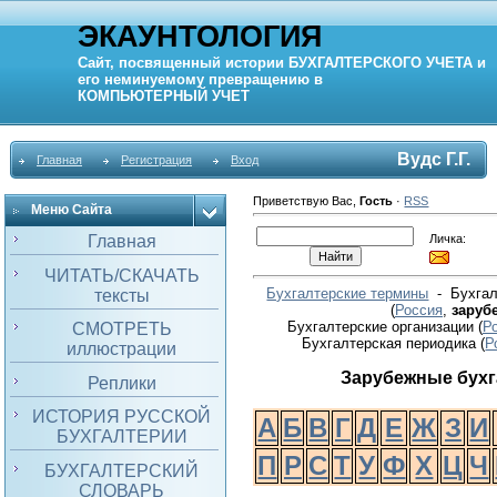
ЭКАУНТОЛОГИЯ
Сайт, посвященный истории
БУХГАЛТЕРСКОГО УЧЕТА
и
его неминуемому превращению в
КОМПЬЮТЕРНЫЙ
УЧЕТ
Вудс Г.Г.
Главная
Регистрация
Вход
Приветствую Вас
,
Гость
·
RSS
Меню Сайта
Личка:
Главная
ЧИТАТЬ/СКАЧАТЬ
Бухгалтерские термины
- Бухгал
тексты
(
Россия
,
заруб
Бухгалтерские организации (
Р
СМОТРЕТЬ
Бухгалтерская периодика
(
Р
иллюстрации
Зарубежные бух
Реплики
ИСТОРИЯ РУССКОЙ
А
Б
В
Г
Д
Е
Ж
З
И
БУХГАЛТЕРИИ
П
Р
С
Т
У
Ф
Х
Ц
Ч
БУХГАЛТЕРСКИЙ
СЛОВАРЬ