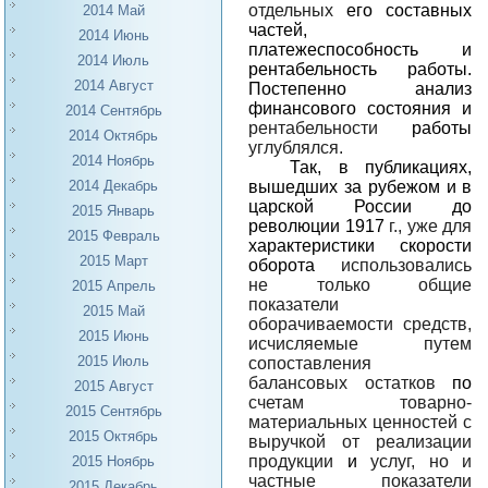
отдельных
его составных
2014 Май
частей,
2014 Июнь
платежеспособность и
2014 Июль
рентабельность работы.
2014 Август
Постепенно анализ
финансового состояния и
2014 Сентябрь
рентабельности
работы
2014 Октябрь
углублялся.
2014 Ноябрь
Так, в публикациях,
вышедших за рубежом и в
2014 Декабрь
царской России до
2015 Январь
революции 1917
г., уже для
2015 Февраль
характеристики скорости
2015 Март
оборота
использовались
не только общие
2015 Апрель
показатели
2015 Май
оборачиваемости средств,
2015 Июнь
исчисляемые путем
2015 Июль
сопоставления
балансовых остатков
по
2015 Август
счетам товарно-
2015 Сентябрь
материальных ценностей с
2015 Октябрь
выручкой от реализации
продукции
и
услуг, но и
2015 Ноябрь
частные показатели
2015 Декабрь