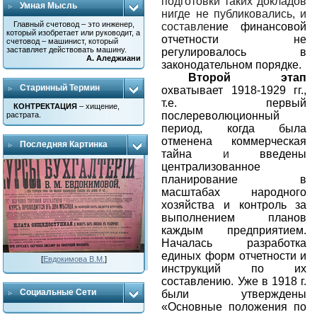
подготовки таких докладов
Умная Мысль
нигде не публиковались, и
Главный счетовод – это инженер,
составле
ние финансовой
который изобретает или руководит, а
отчетности не
счетовод – машинист, который
заставляет действовать машину.
регулировалось в
А. Аледжиани
законодательном порядке.
Второй этап
Старинный Термин
охватывает 1918-1929 гг.,
т.е. первый
КОНТРЕКТАЦИЯ
– хищение,
послереволюционный
растрата.
период, когда была
отменена коммерческая
Последняя Картинка
тайна
и
введены
централизованное
планирование в
масштабах народного
хозяйства и контроль за
выполнением планов
каждым предприятием.
Началась разработка
единых форм отчетности и
[
Евдокимова В.М.
]
инструкций по их
составлению. Уже в 1918 г.
Социальные Сети
были утверждены
«Основные положения по