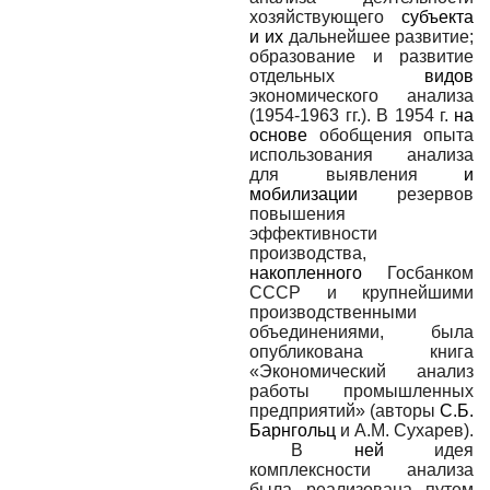
хозяйствующего
субъекта
и их
дальнейшее развитие;
образование и развитие
отдельных
видов
экономического анализа
(1954-1963 гг.). В 1954 г.
на
основе
обобщения опыта
использования анализа
для выявления
и
мобилизации
резервов
повышения
эффективности
производства,
накопленного
Госбанком
СССР и крупнейшими
производственными
объединениями, была
опубликована книга
«Экономический анализ
работы промышленных
предприятий» (авторы
С.Б.
Барнгольц
и
A
.
M
. Сухарев).
В
ней
идея
комплексности анализа
была реализована путем