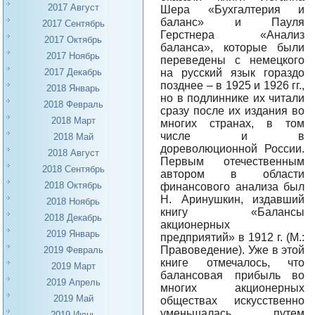
2017 Август
Шера «Бухгалтерия и
баланс» и Пауля
2017 Сентябрь
Герстнера «Анализ
2017 Октябрь
баланса», которые были
2017 Ноябрь
переведены с немецкого
на русский язык гораздо
2017 Декабрь
позднее – в 1925 и 1926 гг.,
2018 Январь
но в подлиннике их читали
2018 Февраль
сразу после их издания во
2018 Март
многих странах, в том
числе и в
2018 Май
дореволюционной России.
2018 Август
Первым отечественным
2018 Сентябрь
автором в области
2018 Октябрь
финансового анализа был
Н. Аринушкин, издавший
2018 Ноябрь
книгу «Балансы
2018 Декабрь
акционерных
2019 Январь
предприятий» в 1912 г. (М.:
Правоведение). Уже в этой
2019 Февраль
книге отмечалось, что
2019 Март
балансовая прибыль во
2019 Апрель
многих акционерных
2019 Май
обществах искусственно
уменьшалась путем
2019 Июнь