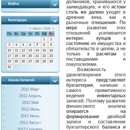
должников, хранившихся у
Войти
заимодавцев, и его
истоки
столь же далеко
уходят в
древние века, как и
Календарь
рыночные
отношения. По
мере
развития этих
«
Август 2026
»
отношений усиливается
Пн
Вт
Ср
Чт
Пт
Сб
Вс
интерес купцов к
1
2
состоянию
их имущества и
3
4
5
6
7
8
9
обязательств в целом, а не
10
11
12
13
14
15
16
только
к расчетам
с
17
18
19
20
21
22
23
поставщиками и
24
25
26
27
28
29
30
покупателями.
31
Возможность
удовлетворения этого
интереса
представляет
Архив Записей
бухгалтерия,
начиная с
2012 Март
самого примитивного
ведения
инвентарных
2012 Апрель
записей. Поэтому развитие
2012 Май
финансового анализа
2012 Июнь
опирается на
2012 Июль
формирование
двойной
записи и составление
2012 Август
бухгалтерского
баланса и
2012 Сентябрь