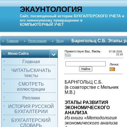
ЭКАУНТОЛОГИЯ
Сайт, посвященный истории
БУХГАЛТЕРСКОГО УЧЕТА
и
его неминуемому превращению в
КОМПЬЮТЕРНЫЙ
УЧЕТ
Барнгольц С.Б. Этапы р
Главная
Регистрация
Вход
Приветствую Вас
,
Гость
·
07.08.2026,
Меню Сайта
RSS
22:16
Главная
Личка:
ЧИТАТЬ/СКАЧАТЬ
тексты
БАРНГОЛЬЦ С.Б.
СМОТРЕТЬ
(в соавторстве с Мельник
иллюстрации
М.В.)
Реплики
ЭТАПЫ РАЗВИТИЯ
ИСТОРИЯ РУССКОЙ
ЭКОНОМИЧЕСКОГО
БУХГАЛТЕРИИ
АНАЛИЗА
Из книги «Методология
БУХГАЛТЕРСКИЙ
экономического анализа
СЛОВАРЬ