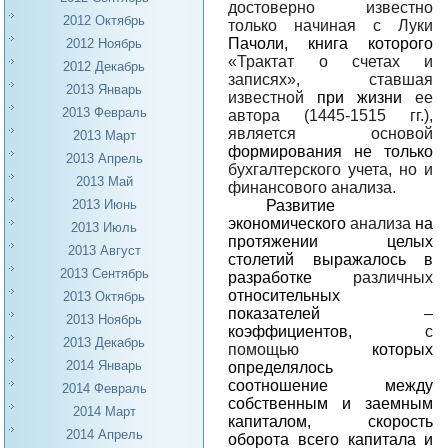
достоверно известно
2012 Октябрь
только начиная с Луки
Пачоли, книга которого
2012 Ноябрь
«Трактат о счетах и
2012 Декабрь
записях», ставшая
2013 Январь
известной
при жизни
ее
2013 Февраль
автора (1445-1515 гг.),
является основой
2013 Март
формирования не только
2013 Апрель
бухгалтерского учета, но и
2013 Май
финансового анализа.
Развитие
2013 Июнь
экономического
анализа
на
2013 Июль
протяжении целых
2013 Август
столетий выражалось в
2013 Сентябрь
разработке
различных
относительных
2013 Октябрь
показателей
–
2013 Ноябрь
коэффициентов,
с
2013 Декабрь
помощью
которых
2014 Январь
определялось
соотношение между
2014 Февраль
собственным и заемным
2014 Март
капиталом, скорость
2014 Апрель
оборота всего капитала и