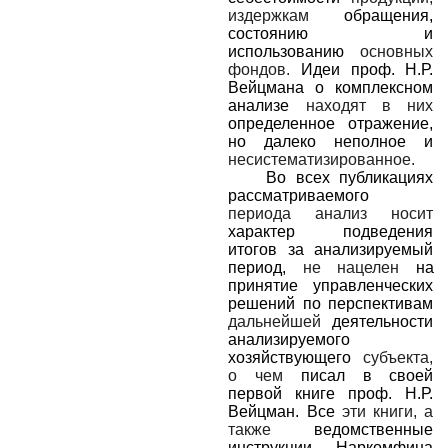
издержкам
обращения,
состоянию и
использованию
основных
фондов.
Идеи проф. Н.Р.
Вейцмана о комплексном
анализе
находят в них
определенное отражение,
но далеко неполное и
несистематизированное.
Во всех публикациях
рассматриваемого
периода анализ носит
характер подведения
итогов за анализируемый
период,
не нацелен
на
принятие управленческих
решений по перспективам
дальнейшей
деятельности
анализируемого
хозяйствующего
субъекта,
о чем
писал в своей
первой книге проф. Н.Р.
Вейцман. Все
эти книги, а
также
ведомственные
инструкции Наркомфина