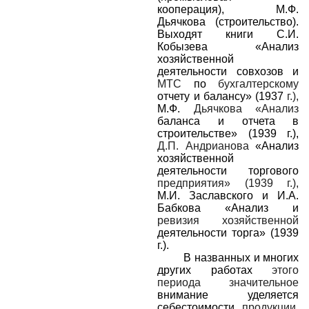
кооперация), М.Ф.
Дьячкова (строительство).
Выходят книги С.И.
Кобызева «Анализ
хозяйственной
деятельности совхозов и
МТС
по
бухгалтерскому
отчету и балансу» (1937
г.),
М.Ф.
Дьячкова «Анализ
баланса и отчета в
строительстве» (1939 г.),
Д.П. Андрианова
«Анализ
хозяйственной
деятельности торгового
предприятия» (1939 г.),
М.И. Заславского и И.А.
Бабкова «Анализ и
ревизия хозяйственной
деятельности торга» (1939
г.).
В названных и многих
других работах
этого
периода значительное
внимание уделяется
себестоимости
продукции,