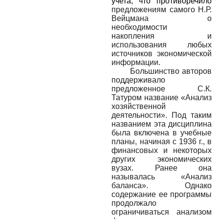
учета, что противоречило
предложениям самого
Н.Р.
Вейцмана о
необходимости
накопления и
использования любых
источников экономической
информации.
Большинство авторов
поддерживало
предложенное С.К.
Татуром название «Анализ
хозяйственной
деятельности». Под таким
названием эта дисциплина
была включена в учебные
планы, начиная с 1936 г., в
финансовых и некоторых
других экономических
вузах. Ранее она
называлась «Анализ
баланса». Однако
содержание ее программы
продолжало
ограничиваться анализом