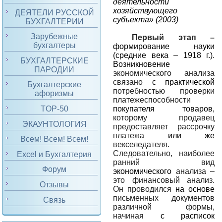
деятельности
хозяйствующего
ДЕЯТЕЛИ РУССКОЙ
субъекта» (2003)
БУХГАЛТЕРИИ
Зарубежные
Первый этап –
бухгалтеры
формирование науки
(средние века – 1918 г.).
БУХГАЛТЕРСКИЕ
Возникновение
ПАРОДИИ
экономического анализа
связано
с практической
Бухгалтерские
потребностью проверки
афоризмы
платежеспособности
покупателя товаров,
TOP-50
которому продавец
ЭКАУНТОЛОГИЯ
предоставляет рассрочку
платежа
или же
Всем! Всем! Всем!
векселедателя.
Следовательно, наиболее
Excel и Бухгалтерия
ранний вид
Форум
экономического
анализа –
это финансовый анализ.
Отзывы
Он проводился
на основе
письменных документов
Связь
различной формы,
начиная
с расписок