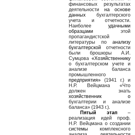
финансовых результатах
деятельности
на основе
данных
бухгалтерского
учета и отчетности.
Наиболее
удачными
образцами
этой
пропагандистской
литературы по
анализу
бухгалтерской
отчетности
были брошюры А.И.
Сумцова
«Хозяйственнику
о бухгалтерском учете и
анализе баланса
промышленного
предприятия»
(1941 г.) и
Н.Р. Вейцмана «Что
должен знать
хозяйственник о
бухгалтерии и анализе
баланса» (1943 г.).
Пятый этап
–
реализация идей проф.
Н.Р. Вейцмана о создании
системы
комплексного
анализа деятельности