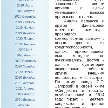
заниженной оценки
2019 Июль
активов с целью
2019 Август
уменьшения взносов
промыслового налога.
2019 Сентябрь
Анализ балансов и
2019 Октябрь
другой финансовой
2019 Ноябрь
отчетности клиентуры
2019 Декабрь
проводился
коммерческими банками с
2020 Январь
целью проверки их
2020 Февраль
кредитоспособности,
2020 Май
однако применявшиеся
2020 Август
ими методики не
публиковались. Доступ к
2020 Сентябрь
данным бухгалтерии
2020 Октябрь
акционерных обществ
2020 Ноябрь
другим
внешним
пользователям был закрыт.
2020 Декабрь
По этому поводу С.О.
2021 Февраль
Загорский в своей книге
2021 Апрель
«Синдикаты и тресты»,
2021 Август
опубликованной в
1914
году,
писал:
«... деятели
2021 Декабрь
синдикатов и трестов
2022 Март
придерживаются