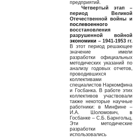
предприятий.
Четвертый этап –
период Великой
Отечественной войны и
послевоенного
восстановления
разрушенной войной
экономики
– 1941-1953 гг.
В этот период решающее
значение имели
разработки официальных
методических указаний по
анализу годовых отчетов,
проводившихся
коллективами
специалистов Наркомфина
и Госбанка. В работе этих
коллективов участвовали
также некоторые научные
работники: в Минфине –
И.А. Шоломович,
в
Госбанке – С.Б. Барнгольц.
Эти методические
разработки
использовались