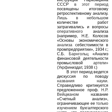
СССР
в этот период
посвящены итоговому
ретроспективному анализу.
Лишь в небольшом
количестве работ
затрагивались и вопросы
оперативного
анализа
(например, Н.Е. Колосов
«Основы экономического
анализа
себестоимости в
промпредприятии», 1934 г.;
С.Б.
Барнгольц
«Анализ
финансовой деятельности
промысловой
артели»
(Укрфи
низдат, 1938 г.)
В этот период ведется
дискуссия по поводу
названия науки.
Справедливо критикуется
предложенное проф.
Н.Р.
Вейцманом
название
«Счетный анализ»,
ограничивающее ее
только
изучением
бухгалтерского