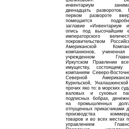
инвентариум занима
двенадцать разворотов. 
первом развороте ввер
помещается подробн
заглавие «Инвентариум и
опись под высочайшим е
императорского величест
покровительством Российс
Американской Компан
компанионов, учиненная
учрежденном Главн
Иркутском Правлении все
имуществу, состоящему 
компаниям Северо-Восточн
Северной Американско
Курильской, Уналашкинско
прочих яко то: в морских суд
валовых и суховых пая
подписных бобрах, денеж
на промышленных долга
отпущенных прикасчиками 
производства коммерц
товаров и во всех местах 
управлением Главно