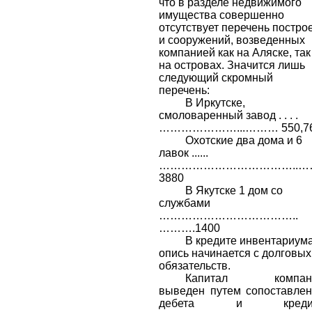
что в разделе недвижимого
имущества совершенно
отсутствует перечень постро
и сооружений, возведенных
компанией как на Аляске, так
на островах. Значится лишь
следующий скромный
перечень:
В Иркутске,
смоловаренный завод . . . .
…………………...……… 550,7
Охотские два дома и 6
лавок ......
………………………………..…
3880
В Якутске 1 дом со
службами
………………………………..
……….1400
В кредите инвентариум
опись начинается с долговых
обязательств.
Капитал компан
выведен путем сопоставле
дебета и креди