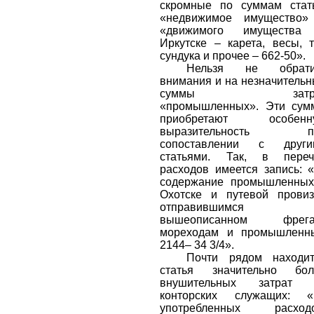
скромные по суммам стат
«недвижимое имущество»
«движимого имущества
Иркутске – карета, весы, 
сундука и прочее – 662-50».
Нельзя не обрати
внимания и на незначитель
суммы затра
«промышленных». Эти сум
приобретают особенн
выразительность п
сопоставлении с други
статьями. Так, в переч
расходов имеется запись: 
содержание промышленных
Охотске и путевой прови
отправившимся 
вышеописанном фрега
мореходам и промышленн
2144
–
34 3/4».
Почти рядом находит
статья значительно бол
внушительных затрат 
конторских служащих: «
употребленных расходо