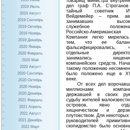
товарищ министра внутрен
дел граф П.А. Строганов
2019 Июль
тайный советник И.
2019 Август
Вейдемейер – прим. авт
2019 Сентябрь
занимавших высок
служебное положени
2019 Октябрь
Российско-Американская
2019 Ноябрь
Компания легко мирилась
2019 Декабрь
тем, что ее балан
2020 Январь
фальсифицировались, ч
отдельные директо
2020 Февраль
занимались хищени
2020 Май
компанейских средств. Нач
2020 Август
такому положению несомне
было положено еще в
XV
2020 Сентябрь
веке.
2020 Октябрь
От всех дел ворочав
2020 Ноябрь
миллионами
компан
2020 Декабрь
державшей в своих рук
судьбу жителей малоизвест
2021 Февраль
островов, явно отда
2021 Апрель
хищничеством и дерзк
2021 Август
плутовством. Для некоторых
2021 Декабрь
руководителей примитивн
скопидомство было основ
2022 Март