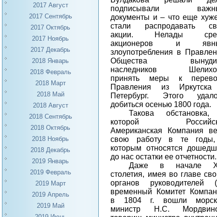
2017 Август
подписывали важн
2017 Сентябрь
документы и – что еще хуж
стали распродавать св
2017 Октябрь
акции. Нелады сре
2017 Ноябрь
акционеров и явн
2017 Декабрь
злоупотребления в Правле
Общества вынуди
2018 Январь
наследников Шелихо
2018 Февраль
принять меры к перево
2018 Март
Правления из Иркутска
2018 Май
Петербург. Этого удало
добиться осенью 1800 года.
2018 Август
Такова обстановка,
2018 Сентябрь
которой Российск
2018 Октябрь
Американская Компания
в
свою работу в те годы,
2018 Ноябрь
которым относятся дошед
2018 Декабрь
до нас остатки ее отчетности.
2019 Январь
Даже в начале
2019 Февраль
столетия, имея во главе св
органов руководителей 
2019 Март
временный Комитет Компа
2019 Апрель
в 1804 г. вошли морск
2019 Май
министр Н.С. Мордвино
2019 Июнь