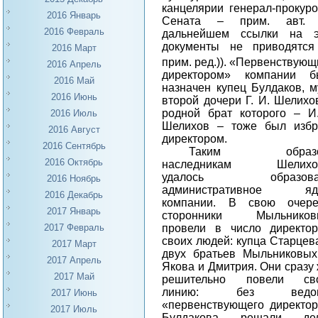
канцелярии генерал-прокур
2016 Январь
Сената – прим. авт. 
2016 Февраль
дальнейшем ссылки на э
документы не приводятся
2016 Март
прим. ред.)
).
«Первенствующ
2016 Апрель
директором» компании б
2016 Май
назначен купец Булдаков, 
2016 Июнь
второй дочери Г. И. Шелихо
родной брат которого – И
2016 Июль
Шелихов – тоже был избр
2016 Август
директором.
2016 Сентябрь
Таким образ
2016 Октябрь
наследникам Шелихо
удалось образова
2016 Ноябрь
административное яд
2016 Декабрь
компании. В свою очере
2017 Январь
сторонники Мыльников
провели в число директо
2017 Февраль
своих людей: купца Старцев
2017 Март
двух братьев Мыльниковы
2017 Апрель
Якова и Дмитрия. Они сразу
2017 Май
решительно повели св
линию: без ведо
2017 Июнь
«первенствующего директо
2017 Июль
Булдакова решали дел