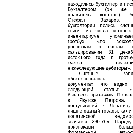
находились бухгалтер и пис
Бухгалтером (он же
правитель конторы) б
Стефан Захаров.
бухгалтерии велись счет
книги, из числа которых
инвентариуме упоминает
гротбух: «по векселя
роспискам и счетам п
сальдировании 31 декаб
истекшего года в гротбу
счетов оказали
нижеследующие дебиторы».
Счетные запи
обосновывались 
документах, что видно 
следующей статьи: «
бывшего приказчика Полев
в Якутске Петрова, 
поступивший к Лопатину
лишне разный товары, как и
лопатинской ведомос
значится 290-76». Наряд
признаками больш
формальной четкост