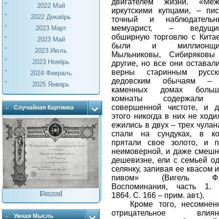
двигателем жизни. «Меж
2022 Май
иркутскими купцами, – пи
2022 Декабрь
точный и наблюдательн
мемуарист, – ведущи
2023 Март
обширную торговлю с Кита
2023 Май
были и миллионщи
2023 Июль
Мыльниковы, Сибиряковы
2023 Ноябрь
другие, но все они оставал
верны старинным русск
2024 Февраль
дедовским обычаям –
2025 Январь
каменных домах больш
комнаты содержали
совершенной чистоте, и
Случайная Картинка
этого никогда в них не ходи
ежились в двух – трех чулан
спали на сундуках, в ко
прятали свое золото, и 
неимоверной, и даже смеш
дешевизне, ели с семьей о
селянку, запивая ее квасом 
пивом» (
Вигель Ф.
Воспоминания, часть 1. 
[
Диплом
]
1864. С. 166 – прим. авт.
).
Кроме того, несомнен
отрицательное влиян
Умная Мысль