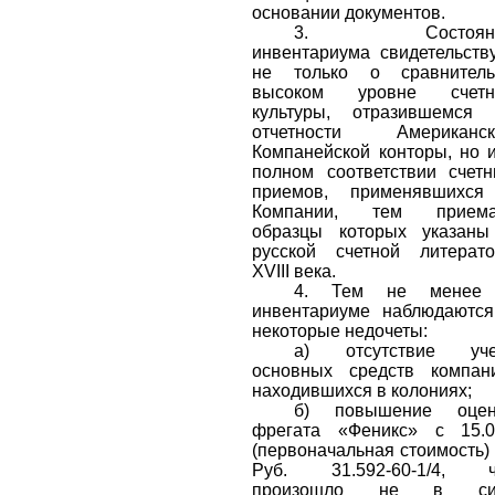
основании документов.
3.
Состоя
инвентариума свидетельств
не только о сравнитель
высоком уровне счетн
культуры, отразившемся 
отчетности Американск
Компанейской конторы, но 
полном соответствии счет
приемов, применявшихся
Компании, тем приема
образцы которых указаны
русской счетной литерат
XVIII
века.
4. Тем не менее
инвентариуме наблюдаютс
некоторые недочеты:
а) отсутствие уче
основных средств компан
находившихся в колониях;
б) повышение оцен
фрегата «Феникс» с 15.0
(первоначальная стоимость)
Руб.
31.592
-
60-1/4,
произошло
не в
с