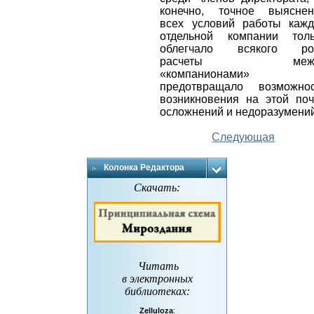
конечно, точное выяснен
всех условий работы каж
отдельной компании толь
облегчало всякого ро
расчеты меж
«компанионами»
предотвращало возможнос
возникновения на этой по
осложнений и недоразумени
Следующая
Колонка Редактора
Скачать:
Читать
в электронных
библиотеках
:
Zelluloza
: