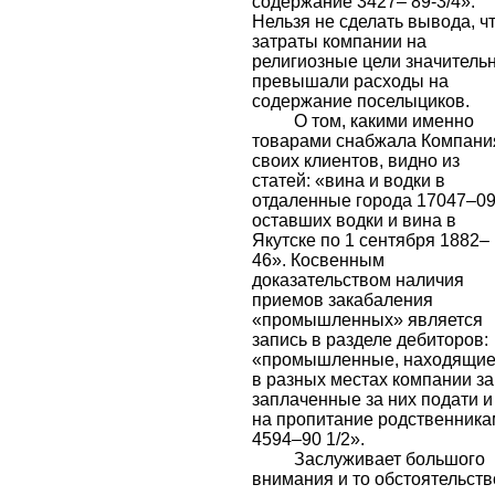
содержание 3427– 89-3/4».
Нельзя не сделать вывода, ч
затраты компании на
религиозные цели значитель
превышали расходы на
содержание поселыциков.
О том, какими именно
товарами снабжала Компани
своих клиентов, видно из
статей: «вина и водки в
отдаленные города 17047–0
оставших водки и вина в
Якутске по 1 сентября 1882–
46». Косвенным
доказательством наличия
приемов закабаления
«промышленных» является
запись в разделе дебиторов:
«промышленные, находящи
в разных местах компании за
заплаченные за них подати и
на пропитание родственник
4594–90 1/2».
Заслуживает большого
внимания и то обстоятельств