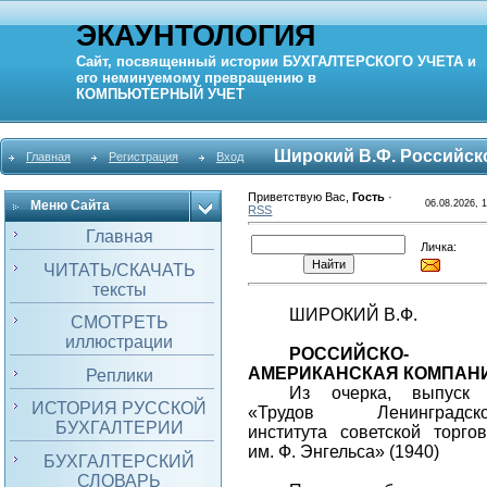
ЭКАУНТОЛОГИЯ
Сайт, посвященный истории
БУХГАЛТЕРСКОГО УЧЕТА
и
его неминуемому превращению в
КОМПЬЮТЕРНЫЙ
УЧЕТ
Широкий В.Ф. Российск
Главная
Регистрация
Вход
Приветствую Вас
,
Гость
·
Меню Сайта
06.08.2026, 
RSS
Главная
Личка:
ЧИТАТЬ/СКАЧАТЬ
тексты
ШИРОКИЙ В.Ф.
СМОТРЕТЬ
иллюстрации
РОССИЙСКО-
АМЕРИКАНСКАЯ КОМПАН
Реплики
Из очерка, выпуск 
ИСТОРИЯ РУССКОЙ
«Трудов Ленинградско
БУХГАЛТЕРИИ
института советской торго
им. Ф. Энгельса» (1940)
БУХГАЛТЕРСКИЙ
СЛОВАРЬ