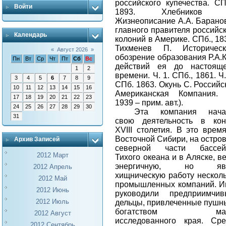
российского купечества. СП
Войти
1893. Хлебников 
Жизнеописание А.А. Барано
главного правителя российс
Календарь
колоний в Америке. СПб., 18
Тихменев П. Историческ
«
Август 2026
»
обозрение образования Р.А.К
Пн
Вт
Ср
Чт
Пт
Сб
Вс
действий ея до настояще
1
2
времени. Ч. 1. СПб., 1861. Ч.
3
4
5
6
7
8
9
СПб. 1863. Окунь С. Российс
10
11
12
13
14
15
16
Американская Компания. 
17
18
19
20
21
22
23
1939 – прим. авт.
).
24
25
26
27
28
29
30
Эта компания нача
31
свою деятельность в кон
XVIII
столетия. В это врем
Восточной Сибири, на остро
Архив Записей
северной части бассей
2012 Март
Тихого океана и в Аляске, в
энергичную, но яв
2012 Апрель
хищническую работу нескол
2012 Май
промышленных компаний. 
2012 Июнь
руководили предприимчив
2012 Июль
дельцы, привлеченные пуш
богатством ма
2012 Август
исследованного края. Ср
2012 Сентябрь