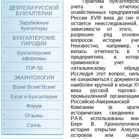
Практика бухгалтерск
учета и отчетнос
ДЕЯТЕЛИ РУССКОЙ
хозяйственных предприяти
БУХГАЛТЕРИИ
России
XVIII
века до сих п
Зарубежные
остается неисследованной
бухгалтеры
зависимости от этого, 
разрешен ряд основн
БУХГАЛТЕРСКИЕ
вопросов истории учет
ПАРОДИИ
Неизвестно, например, к
велась отчетность в т
Бухгалтерские
предприятиях, в котор
афоризмы
применялся учет 
«итальянскому обряду
TOP-50
Исследуя этот вопрос, нел
ЭКАУНТОЛОГИЯ
не ознакомиться с документ
наиболее крупной в конце
XV
Всем! Всем! Всем!
века русской торгово-
промышленной организаци
Excel и Бухгалтерия
Российско-Американской
Форум
Компании (
в кратк
исторических сведениях
Отзывы
Р.А.К. использованы кни
Берх В. Хронологическ
Связь
история открытия Алеутс
островов или подви