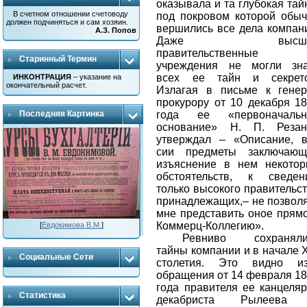
оказывала и та глубокая тай
В счетном отношении счетоводу
под покровом которой обы
должен подчиняться и сам хозяин.
вершились все дела компан
А.З. Попов
Даже высши
правительственные
Старинный Термин
учреждения не могли зна
всех ее тайн и секрето
ИНКОНТРАЦИЯ
– указание на
окончательный расчет.
Излагая в письме к гене
прокурору от 10 декабря 1
года ее «первоначальн
Последняя Картинка
основание» Н. П. Резан
утверждал – «Описание, 
сии предметы заключающ
изъяснение в нем некото
обстоятельств, к сведен
только высокого правительс
принадлежащих,– не позвол
мн
е
представить оное прям
Коммерц-Коллегию».
[
Евдокимова В.М.
]
Ревниво сохраняли
тайны компании и в начале
Социальные Сети
столетия
.
Это видно и
обращения от 14 февраля 1
года правителя ее канцеля
Статистика
декабриста Рылеева