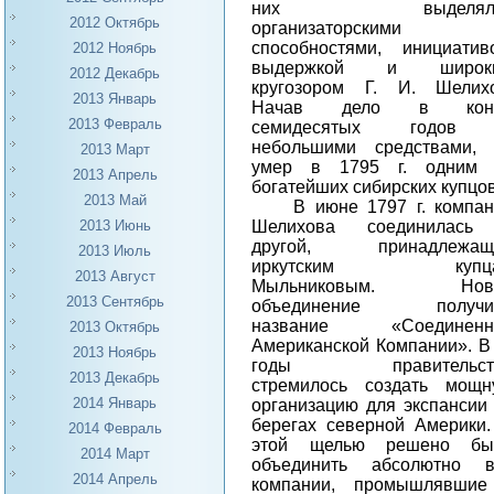
них выделял
2012 Октябрь
организаторскими
способностями, инициатив
2012 Ноябрь
выдержкой и широк
2012 Декабрь
кругозором Г. И. Шелихо
2013 Январь
Начав дело в кон
2013 Февраль
семидесятых годов
небольшими средствами, 
2013 Март
умер в 1795 г. одним 
2013 Апрель
богатейших сибирских купцов
2013 Май
В июне 1797 г. компа
Шелихова соединилась
2013 Июнь
другой, принадлежащ
2013 Июль
иркутским купц
2013 Август
Мыльниковым. Нов
2013 Сентябрь
объединение получи
название «Соединенн
2013 Октябрь
Американской Компании». В
2013 Ноябрь
годы правительст
2013 Декабрь
стремилось создать
мощн
2014 Январь
организацию для экспансии
берегах северной Америки
2014 Февраль
этой щелью решено бы
2014 Март
объединить абсолютно в
2014 Апрель
компании, промышлявшие