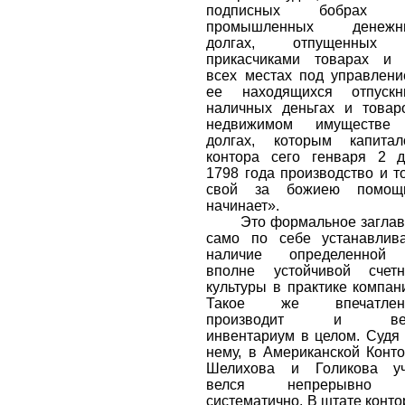
подписных бобрах 
промышленных денежн
долгах, отпущенных
прикасчиками товарах и 
всех местах под управлен
ее находящихся отпускн
наличных деньгах и товар
недвижимом имуществе
долгах, которым капитал
контора сего генваря 2 
1798 года производство и т
свой за божиею помощ
начинает».
Это формальное загла
само по себе устанавлив
наличие определенной
вполне устойчивой счетн
культуры в практике компан
Такое же впечатлен
производит и ве
инвентариум в целом. Судя
нему, в Американской Конт
Шелихова и Голикова уч
велся непрерывно
систематично. В штате конт