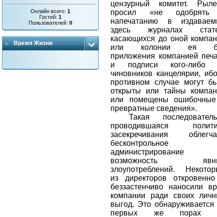
цензурный комитет. Рыле
Онлайн всего:
1
просил «не одобрять
Гостей:
1
напечатанию в издаваем
Пользователей:
0
здесь журналах стате
касающихся до оной компа
Время Жизни
или колонии ея б
приложения компанией печ
и подписи кого-либо 
чиновников канцелярии, иб
противном случае могут б
открыты или тайны компа
или помещены ошибочные
превратные сведения».
Такая последователь
проводившаяся полити
засекречивания облегча
бесконтрольное
администрирование
возможность явн
злоупотреблений. Некото
из директоров откровенн
беззастенчиво наносили в
компании ради своих лич
выгод. Это обнаруживается
первых же порах 