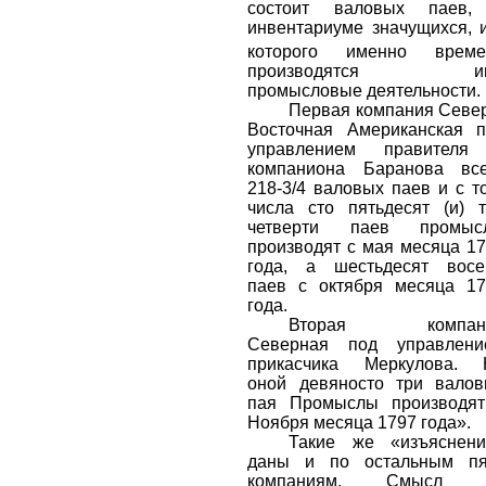
состоит валовых паев,
инвентариуме значущихся, 
которого именно
време
производятся и
промысловые деятельности.
Первая компания Севе
Восточная Американская 
управлением правителя
компаниона Баранова все
218-3/4 валовых паев и с т
числа сто пятьдесят (и) 
четверти паев промыс
производят с мая месяца 1
года, а шестьдесят восе
паев с октября месяца 1
года.
Вторая компан
Северная под управлени
прикасчика Меркулова. 
оной девяносто три вало
пая Промыслы производят
Ноября месяца 1797 года».
Такие же «изъяснени
даны и по остальным пя
компаниям. Смысл 