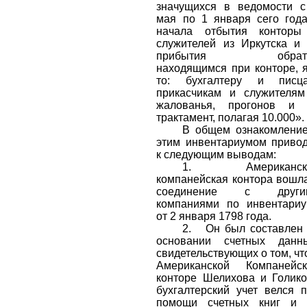
значущихся в ведомости 
мая по 1 января сего год
начала отбытия конторы
служителей из Иркутска и
прибытия обрат
находящимся при конторе, 
то: бухгалтеру и писца
прикасчикам и служителя
жалованья, прогонов и 
трактамент, полагая 10.000».
В общем ознакомлени
этим инвентариумом приво
к следующим выводам:
1.
Американс
компанейская контора вошл
соединение с други
компаниями по инвентари
от 2 января 1798 года.
2.
Он был составлен
основании счетных данны
свидетельствующих о том, чт
Американской Компанейск
конторе Шелихова и Голик
бухгалтерский учет велся 
помощи счетных книг и 