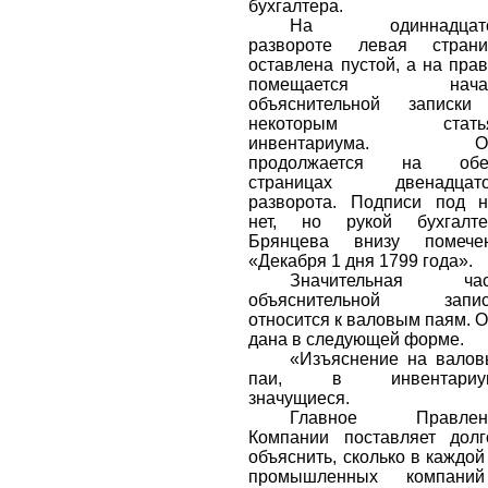
бухгалтера.
На одиннадцат
развороте левая страни
оставлена пустой, а на пра
помещается нача
объяснительной записки
некоторым стать
инвентариума. О
продолжается на обе
страницах двенадцато
разворота. Подписи под 
нет, но рукой бухгалте
Брянцева внизу помечен
«Декабря 1 дня 1799 года».
Значительная час
объяснительной запис
относится к валовым паям. 
дана в следующей форме.
«Изъяснение на вало
паи, в инвентариу
значущиеся.
Главное Правлен
Компании поставляет дол
объяснить, сколько в каждой
промышленных компаний