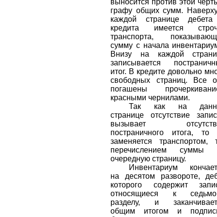
выносится против этой черт
графу общих сумм. Наверх
каждой странице дебета
кредита имеется строч
транспорта, показывающ
сумму с начала инвентариу
Внизу на каждой страни
записывается постраничн
итог. В кредите довольно мн
свободных страниц. Все 
погашены прочеркивани
красными чернилами.
Так как на данн
странице отсутствие запи
вызывает отсутств
постраничного итога, то
заменяется транспортом, т
перечислением суммы 
очередную страницу.
Инвентариум кончает
на десятом развороте, де
которого содержит запис
относящиеся к седьмо
разделу, и заканчивает
общим итогом и подпис