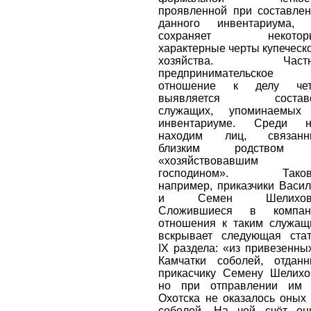
проявленной при составле
данного инвентариума, 
сохраняет некотор
характерные черты купеческ
хозяйства. Частн
предпринимательское
отношение к делу чет
выявляется состав
служащих, упоминаемых
инвентариуме. Среди н
находим лиц, связанн
близким родством
«хозяйствовавшим
господином». Таков
например, приказчики Васи
и Семен Шелихов
Сложившиеся в компан
отношения к таким служа
вскрывает следующая ста
IX раздела: «из привезенны
Камчатки соболей, отдан
прикасчику Семену Шелихо
но при отправлении им 
Охотска не оказалось оных
соболей. На чей счёт он