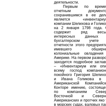
деятельности.
Первым по време
отчетным документо
сохранившимся в ее дела
является «инвентариу
компании Шелихова и Голик
на 2 января 1798 года. 
содержит ряд весь
интересных данных
бухгалтерском учете
отчетности этого предприят
имевшего обширн
колониальные овладения
Америке. На первом развор
заходится подробное загла
– «Инвентариум или опи
всему господ компанион
покойного Григория Шелих
и Ивана Голикова в 
Американской Компанийск
Конторе имению, состоящ
по компаниям Север
Восточной и Северн
Американских и протчих яко 
в морских судах, валовых па