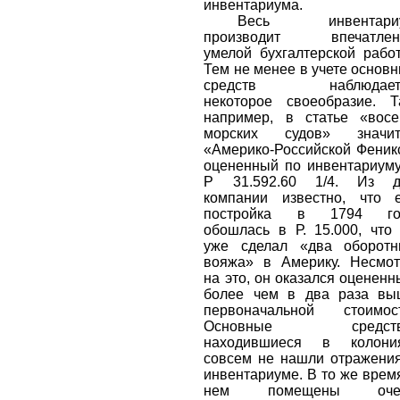
инвентариума.
Весь инвентари
производит впечатлен
умелой бухгалтерской рабо
Тем не менее в учете основ
средств наблюдает
некоторое своеобразие. Т
например, в статье «вос
морских судов» значит
«Америко-Российской Феник
оцененный по инвентариум
Р 31.592.60 1/4. Из д
компании известно, что 
постройка в 1794 го
обошлась в Р. 15.000, что
уже сделал «два оборотн
вояжа» в Америку. Несмо
на это, он оказался оценен
более чем в два раза вы
первоначальной стоимост
Основные средств
находившиеся в колония
совсем не нашли отражени
инвентариуме. В то же врем
нем помещены оче