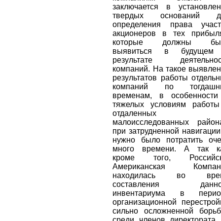
заключается в установле
твердых оснований д
определения права участ
акционеров в тех прибыл
которые должны бы
выявиться в будущем
результате деятельнос
компаний. На такое выявле
результатов работы отдель
компаний по тогдашн
временам, в особенности
тяжелых условиям работы
отдаленных 
малоисследованных район
при затрудненной навигации
нужно было потратить оч
много времени. А так ка
кроме того, Российск
Американская Компан
находилась во вре
составления данно
инвентариума в перио
организационной перестрой
сильно осложненной борь
среди членов директората,