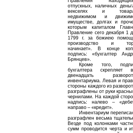
Правления находящих
отпускных, наличных деньг
векселях и товара
недвижимом и движим
имуществе, долгах и проч
которым капиталом Главн
Правление сего декабря 1 
1799 г. за божиею помощ
производство и тор
начинает». В конце коп
подпись: «бухгалтер Анд
Брянцев».
Кроме того, подпи
бухгалтера скрепляет в
двенадцать разворот
инвентариума. Левая и пра
стороны каждого из разворо
разграфлены от руки красн
чернилами. На каждой стор
надпись: налево – «дебе
направо – «кредит».
Инвентариум переписа
разграфлен весьма тщатель
Везде под колонками част
сумм проводится черта и и