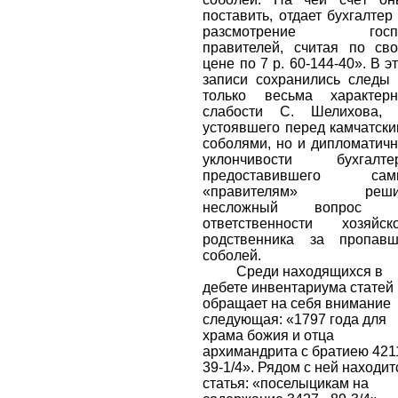
поставить, отдает бухгалтер
разсмотрение госп
правителей, считая по св
цене по 7 р. 60-144-40». В э
записи сохранились следы
только весьма характерн
слабости С. Шелихова, 
устоявшего перед камчатск
соболями, но и дипломатич
уклончивости бухгалтер
предоставившего сам
«правителям» реши
несложный вопрос 
ответственности хозяйск
родственника за пропавш
соболей.
Среди находящихся в
дебете инвентариума статей
обращает на себя внимание
следующая: «1797 года для
храма божия и отца
архимандрита с братиею 421
39-1/4». Рядом с ней находит
статья: «поселыцикам на