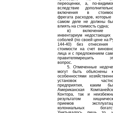
переоценки, а
, п
о-видимо
вследствие дополни
тельн
включения в стоимос
фрегата расходов, которые
самом деле не должны бы
влиять на стоимость судна;
в) включение
инвентариум недостающих
соболей (по своей цене на Р
144-40) без отнесения 
стоимости на счет виновн
лица и с предложением са
правителямрешить эт
вопрос.
5. Отмеченные недоч
могут быть объяснены к
особенностями хозяйствен
установок частно
предприятия, каким бы
Американская Компанейск
Контора, так и неизбежн
результатом хищническ
приемов эксплуатац
колониальных богатст
Учитывалось лишь то, ч