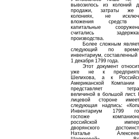
вывозилось из колоний д
продажи, затраты же
колониях, не исключ
вложения средств
капитальные сооружени
считались задержка
производства.
Более сложным являе
следующий по време
инвентариум, составленный
1 декабря 1799 года.
Этот документ относи
уже не к предприят
Шелихова, а к Российск
Американской Компании
представляет тетра
величиной в большой лист.
лицевой стороне имеет
следующая надпись: «Коп
Инвентариум 1799 го
госпоже компанион
российской импер
дворянского достоинст
Наталье Алексеев
Шелиховой». Ве