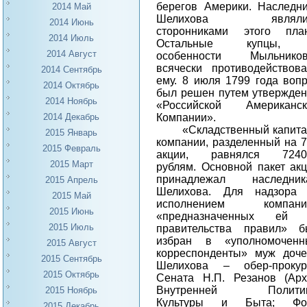
берегов Америки. Наследн
2014 Май
Шелихова являли
2014 Июнь
сторонниками этого план
2014 Июль
Остальные купцы,
2014 Август
особенности Мыльников
всячески противодействов
2014 Сентябрь
ему. 8 июля 1799 года воп
2014 Октябрь
был решен путем утвержде
2014 Ноябрь
«Российской Американск
Компании».
2014 Декабрь
«Складственный капит
2015 Январь
компании, разделенный на 
2015 Февраль
акции, равнялся 7240
2015 Март
рублям. Основной пакет ак
принадлежал наследник
2015 Апрель
Шелихова. Для надзора 
2015 Май
исполнением компани
2015 Июнь
«предназначенных ей 
2015 Июль
правительства правил» б
избран в «уполномоченн
2015 Август
корреспонденты» муж доч
2015 Сентябрь
Шелихова – обер-прокур
2015 Октябрь
Сената Н.П. Резанов (
Ар
Внутренней Политик
2015 Ноябрь
Культуры и Быта; Фо
2015 Декабрь