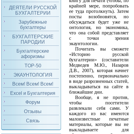
книгу для печати (чтобы, по
крайней мере, попробовать
ДЕЯТЕЛИ РУССКОЙ
ее туда протолкнуть). Затем
БУХГАЛТЕРИИ
посты возобновятся, но
Зарубежные
обсуждаться будет уже не
бухгалтеры
онтология, но экономика,
что она собой представляет
БУХГАЛТЕРСКИЕ
с точки зрения
ПАРОДИИ
экаунтологии.
Почитать вы сможете
Бухгалтерские
«Историю русской
афоризмы
бухгалтерии» (составители
Медведев М.Ю., Назаров
TOP-50
Д.В., 2007), которая начнет
ЭКАУНТОЛОГИЯ
постепенно, первоначально
в виде разрозненных статей,
Всем! Всем! Всем!
выкладываться на сайте в
ближайшие дни.
Excel и Бухгалтерия
Вообще, я не против,
Форум
чтобы посетители
развлекали себя сами. У
Отзывы
каждого из вас имеются
малоизвестные печатные
Связь
материалы, которые вы не
выкладываете для