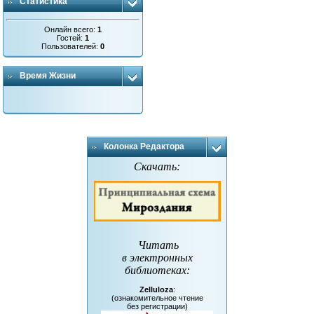
Статистика
Онлайн всего:
1
Гостей:
1
Пользователей:
0
Время Жизни
Колонка Редактора
Скачать:
Читать
в электронных
библиотеках
:
Zelluloza
:
(ознакомительное чтение
без регистрации)