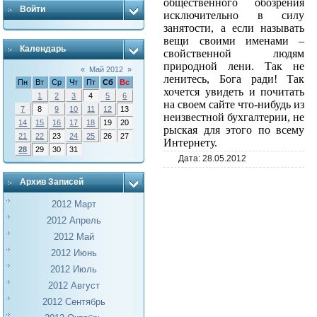
общественного обозрения
Войти
исключительно в силу
занятости, а если называть
вещи своими именами –
Календарь
свойственной людям
природной лени. Так не
«
Май 2012
»
ленитесь, Бога ради! Так
Пн
Вт
Ср
Чт
Пт
Сб
Вс
хочется увидеть и почитать
1
2
3
4
5
6
на своем сайте что-нибудь из
7
8
9
10
11
12
13
неизвестной бухгалтерии, не
14
15
16
17
18
19
20
рыская для этого по всему
21
22
23
24
25
26
27
Интернету.
28
29
30
31
Дата:
28.05.2012
Архив Записей
2012 Март
2012 Апрель
2012 Май
2012 Июнь
2012 Июль
2012 Август
2012 Сентябрь