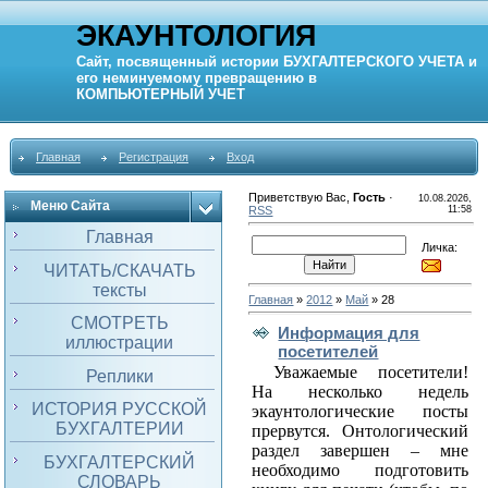
ЭКАУНТОЛОГИЯ
Сайт, посвященный истории
БУХГАЛТЕРСКОГО УЧЕТА
и
его неминуемому превращению в
КОМПЬЮТЕРНЫЙ
УЧЕТ
Главная
Регистрация
Вход
Приветствую Вас
,
Гость
·
10.08.2026,
Меню Сайта
RSS
11:58
Главная
Личка:
ЧИТАТЬ/СКАЧАТЬ
тексты
Главная
»
2012
»
Май
»
28
СМОТРЕТЬ
Информация для
иллюстрации
посетителей
Уважаемые посетители!
Реплики
На несколько недель
ИСТОРИЯ РУССКОЙ
экаунтологические посты
БУХГАЛТЕРИИ
прервутся. Онтологический
раздел завершен – мне
БУХГАЛТЕРСКИЙ
необходимо подготовить
СЛОВАРЬ