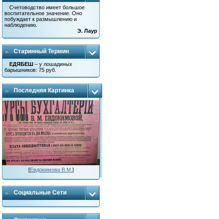
Счетоводство имеет большое
воспитательное значение. Оно
побуждает к размышлению и
наблюдению.
Э. Лаур
Старинный Термин
ЕДЯБЕШ
– у лошадиных
барышников: 75 руб.
Последняя Картинка
[
Евдокимова В.М.
]
Социальные Сети