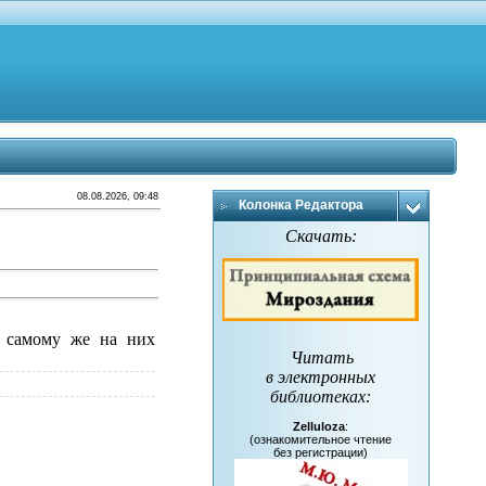
08.08.2026, 09:48
Колонка Редактора
Скачать:
и самому же на них
Читать
в электронных
библиотеках
:
Zelluloza
:
(ознакомительное чтение
без регистрации)