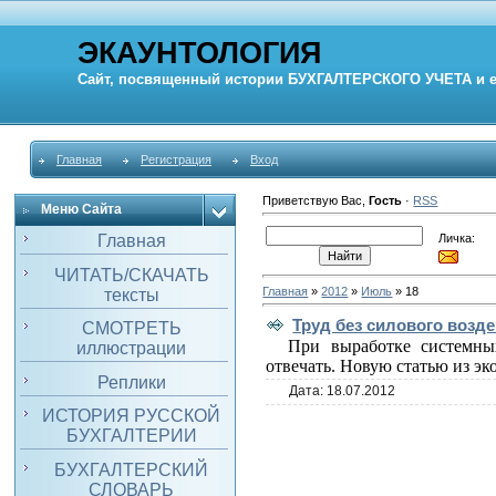
ЭКАУНТОЛОГИЯ
Сайт, посвященный истории
БУХГАЛТЕРСКОГО УЧЕТА
и 
Главная
Регистрация
Вход
Приветствую Вас
,
Гость
·
RSS
Меню Сайта
Личка:
Главная
ЧИТАТЬ/СКАЧАТЬ
Главная
»
2012
»
Июль
»
18
тексты
Труд без силового возд
СМОТРЕТЬ
При выработке системны
иллюстрации
отвечать. Новую статью из э
Реплики
Дата:
18.07.2012
ИСТОРИЯ РУССКОЙ
БУХГАЛТЕРИИ
БУХГАЛТЕРСКИЙ
СЛОВАРЬ