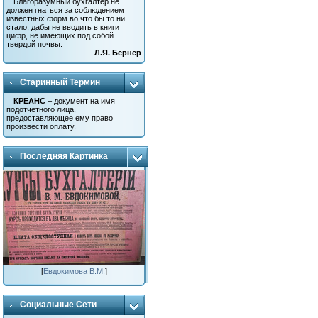
Благоразумный бухгалтер не
должен гнаться за соблюдением
известных форм во что бы то ни
стало, дабы не вводить в книги
цифр, не имеющих под собой
твердой почвы.
Л.Я. Бернер
Старинный Термин
КРЕАНС
– документ на имя
подотчетного лица,
предоставляющее ему право
произвести оплату.
Последняя Картинка
[
Евдокимова В.М.
]
Социальные Сети