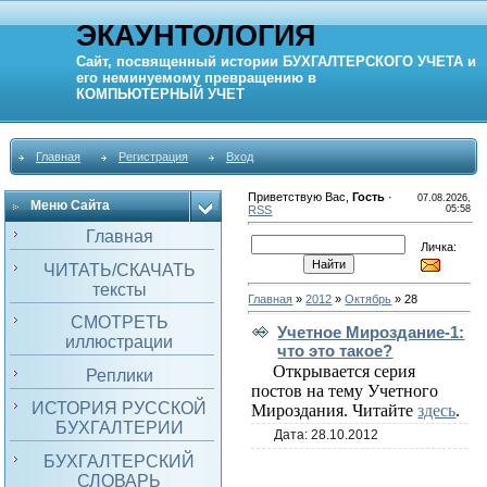
ЭКАУНТОЛОГИЯ
Сайт, посвященный истории
БУХГАЛТЕРСКОГО УЧЕТА
и
его неминуемому превращению в
КОМПЬЮТЕРНЫЙ
УЧЕТ
Главная
Регистрация
Вход
Приветствую Вас
,
Гость
·
07.08.2026,
Меню Сайта
RSS
05:58
Главная
Личка:
ЧИТАТЬ/СКАЧАТЬ
тексты
Главная
»
2012
»
Октябрь
»
28
СМОТРЕТЬ
Учетное Мироздание-1:
иллюстрации
что это такое?
Открывается серия
Реплики
постов на тему Учетного
ИСТОРИЯ РУССКОЙ
Мироздания. Читайте
здесь
.
БУХГАЛТЕРИИ
Дата:
28.10.2012
БУХГАЛТЕРСКИЙ
СЛОВАРЬ