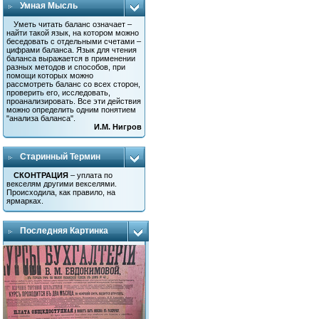
Умная Мысль
Уметь читать баланс означает –
найти такой язык, на котором можно
беседовать с отдельными счетами –
цифрами баланса. Язык для чтения
баланса выражается в применении
разных методов и способов, при
помощи которых можно
рассмотреть баланс со всех сторон,
проверить его, исследовать,
проанализировать. Все эти действия
можно определить одним понятием
"анализа баланса".
И.М. Нигров
Старинный Термин
СКОНТРАЦИЯ
– уплата по
векселям другими векселями.
Происходила, как правило, на
ярмарках.
Последняя Картинка