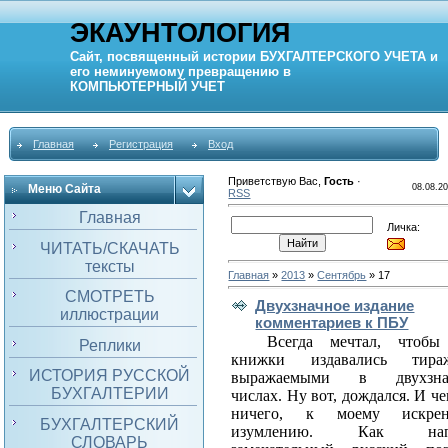
ЭКАУНТОЛОГИЯ
Сайт, посвященный истории
БУХГАЛТЕРСКОГО УЧЕТА
и
его неминуемому превращению в
КОМПЬЮТЕРНЫЙ
УЧЕТ
Главная
Регистрация
Вход
Приветствую Вас
,
Гость
·
Меню Сайта
08.08.20
RSS
Главная
Личка:
ЧИТАТЬ/СКАЧАТЬ
тексты
Главная
»
2013
»
Сентябрь
»
17
СМОТРЕТЬ
Двухзначное издание
иллюстрации
комментариев к ПБУ
Всегда мечтал, чтоб
Реплики
книжки издавались тираж
ИСТОРИЯ РУССКОЙ
выражаемыми в двухзна
БУХГАЛТЕРИИ
числах. Ну вот, дождался. И ч
ничего, к моему искрен
БУХГАЛТЕРСКИЙ
изумлению. Как нап
СЛОВАРЬ