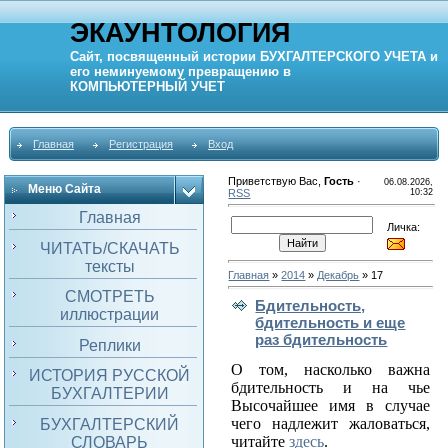
ЭКАУНТОЛОГИЯ
Сайт, посвященный истории
БУХГАЛТЕРСКОГО УЧЕТА
и
его неминуемому превращению в
КОМПЬЮТЕРНЫЙ
УЧЕТ
Главная
Регистрация
Вход
Приветствую Вас
,
Гость
·
06.08.2026,
Меню Сайта
RSS
10:32
Главная
Личка:
ЧИТАТЬ/СКАЧАТЬ
тексты
Главная
»
2014
»
Декабрь
»
17
СМОТРЕТЬ
Бдительность,
иллюстрации
бдительность и еще
раз бдительность
Реплики
О том, насколько важна
ИСТОРИЯ РУССКОЙ
бдительность и на чье
БУХГАЛТЕРИИ
Высочайшее имя в случае
чего надлежит жаловаться,
БУХГАЛТЕРСКИЙ
читайте
здесь
.
СЛОВАРЬ