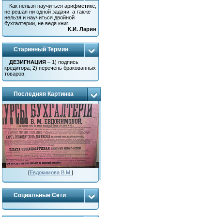
Как нельзя научиться арифметике,
не решая ни одной задачи, а также
нельзя и научиться двойной
бухгалтерии, не ведя книг.
К.И. Ларин
Старинный Термин
ДЕЗИГНАЦИЯ
– 1) подпись
кредитора; 2) перечень бракованных
товаров.
Последняя Картинка
[
Евдокимова В.М.
]
Социальные Сети