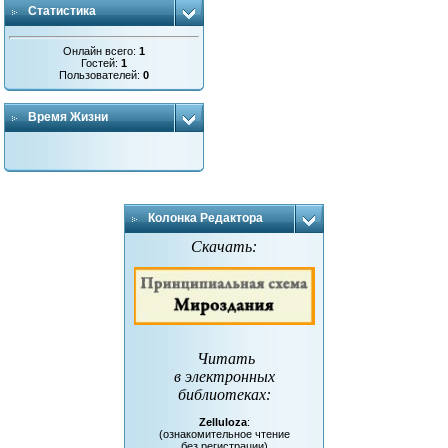
Статистика
Онлайн всего:
1
Гостей:
1
Пользователей:
0
Время Жизни
Колонка Редактора
Скачать:
Читать
в электронных
библиотеках
:
Zelluloza
:
(ознакомительное чтение
без регистрации)