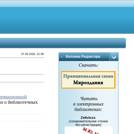
07.08.2026, 01:58
Колонка Редактора
Скачать:
формационной
Читать
иги о библиотечных
в электронных
библиотеках
:
Zelluloza
:
(ознакомительное чтение
без регистрации)