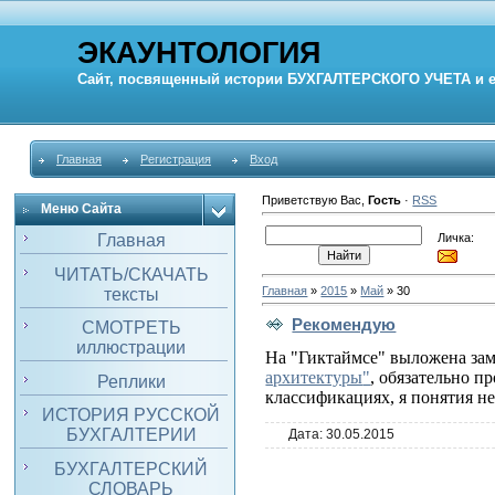
ЭКАУНТОЛОГИЯ
Сайт, посвященный истории
БУХГАЛТЕРСКОГО УЧЕТА
и 
Главная
Регистрация
Вход
Приветствую Вас
,
Гость
·
RSS
Меню Сайта
Личка:
Главная
ЧИТАТЬ/СКАЧАТЬ
Главная
»
2015
»
Май
»
30
тексты
Рекомендую
СМОТРЕТЬ
иллюстрации
На "Гиктаймсе" выложена зам
архитектуры
"
, обязательно п
Реплики
классификациях, я понятия не
ИСТОРИЯ РУССКОЙ
БУХГАЛТЕРИИ
Дата:
30.05.2015
БУХГАЛТЕРСКИЙ
СЛОВАРЬ