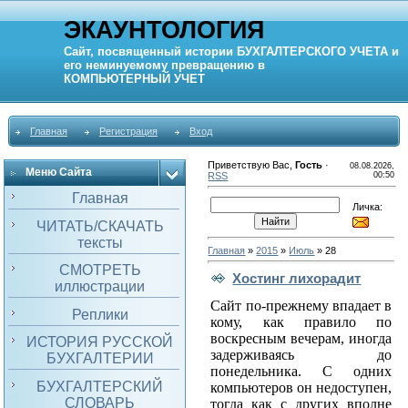
ЭКАУНТОЛОГИЯ
Сайт, посвященный истории
БУХГАЛТЕРСКОГО УЧЕТА
и
его неминуемому превращению в
КОМПЬЮТЕРНЫЙ
УЧЕТ
Главная
Регистрация
Вход
Приветствую Вас
,
Гость
·
08.08.2026,
Меню Сайта
RSS
00:50
Главная
Личка:
ЧИТАТЬ/СКАЧАТЬ
тексты
Главная
»
2015
»
Июль
»
28
СМОТРЕТЬ
Хостинг лихорадит
иллюстрации
Сайт по-прежнему впадает в
Реплики
кому, как правило по
воскресным вечерам, иногда
ИСТОРИЯ РУССКОЙ
задерживаясь до
БУХГАЛТЕРИИ
понедельника. С одних
БУХГАЛТЕРСКИЙ
компьютеров он недоступен,
СЛОВАРЬ
тогда как с других вполне