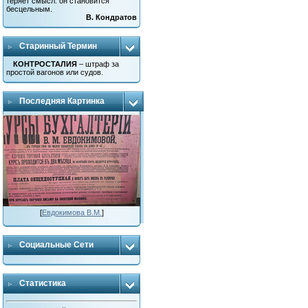
теряет смысл: он становится
бесцельным.
В. Кондратов
Старинный Термин
КОНТРОСТАЛИЯ
– штраф за
простой вагонов или судов.
Последняя Картинка
[
Евдокимова В.М.
]
Социальные Сети
Статистика