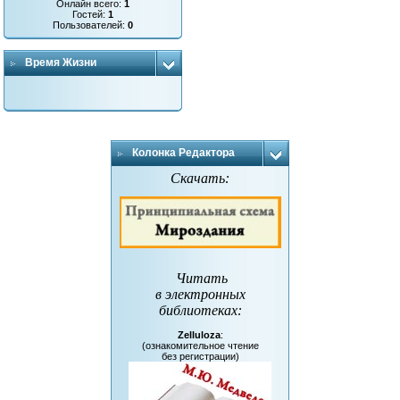
Онлайн всего:
1
Гостей:
1
Пользователей:
0
Время Жизни
Колонка Редактора
Скачать:
Читать
в электронных
библиотеках
:
Zelluloza
:
(ознакомительное чтение
без регистрации)