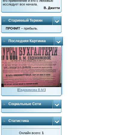
его применение и кто с любовью
исследует все начала.
В. Джитти
Старинный Термин
ПРОФИТ
– прибыль.
Последняя Картинка
[
Евдокимова В.М.
]
Социальные Сети
Статистика
Онлайн всего:
1