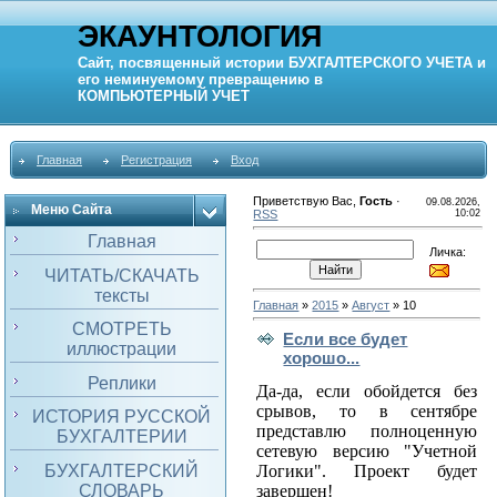
ЭКАУНТОЛОГИЯ
Сайт, посвященный истории
БУХГАЛТЕРСКОГО УЧЕТА
и
его неминуемому превращению в
КОМПЬЮТЕРНЫЙ
УЧЕТ
Главная
Регистрация
Вход
Приветствую Вас
,
Гость
·
09.08.2026,
Меню Сайта
RSS
10:02
Главная
Личка:
ЧИТАТЬ/СКАЧАТЬ
тексты
Главная
»
2015
»
Август
»
10
СМОТРЕТЬ
Если все будет
иллюстрации
хорошо...
Реплики
Да-да, если обойдется без
срывов, то в сентябре
ИСТОРИЯ РУССКОЙ
представлю полноценную
БУХГАЛТЕРИИ
сетевую версию "Учетной
БУХГАЛТЕРСКИЙ
Логики". Проект будет
СЛОВАРЬ
завершен!