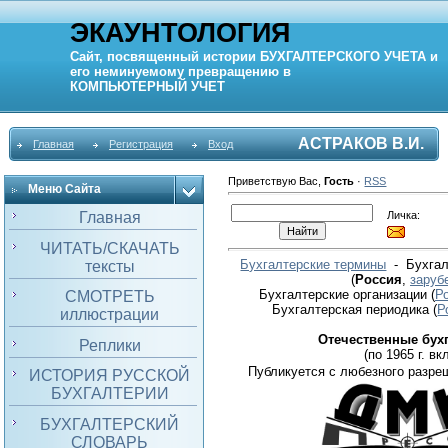
ЭКАУНТОЛОГИЯ
Сайт, посвященный истории
БУХГАЛТЕРСКОГО УЧЕТА
и
его неминуемому превращению в
КОМПЬЮТЕРНЫЙ
УЧЕТ
АСТРАКОВ В.И.
Главная
Регистрация
Вход
Приветствую Вас
,
Гость
·
RSS
Меню Сайта
Личка:
Главная
ЧИТАТЬ/СКАЧАТЬ
Бухгалтерские термины
- Бухгал
тексты
(
Россия
,
заруб
Бухгалтерские организации
(
Р
СМОТРЕТЬ
Бухгалтерская периодика
(
Р
иллюстрации
Отечественные бух
Реплики
(по 1965 г. вкл
Публикуется с любезного разре
ИСТОРИЯ РУССКОЙ
БУХГАЛТЕРИИ
БУХГАЛТЕРСКИЙ
СЛОВАРЬ