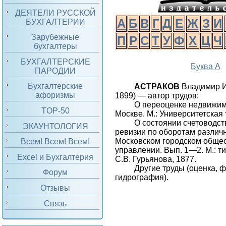
ДЕЯТЕЛИ РУССКОЙ
А
Б
В
Г
Д
Е
Ж
З
И
БУХГАЛТЕРИИ
Зарубежные
П
Р
С
Т
У
Ф
Х
Ц
Ч
бухгалтеры
БУХГАЛТЕРСКИЕ
Буква А
ПАРОДИИ
Бухгалтерские
АСТРАКОВ
Владимир И
афоризмы
1899) — автор трудов:
О переоценке недвижи
TOP-50
Москве. М.: Университетская т
О состоянии счетоводств
ЭКАУНТОЛОГИЯ
ревизии по оборотам различ
Московском городском обще
Всем! Всем! Всем!
управлении. Вып. 1—2. М.: ти
Excel и Бухгалтерия
С.В. Гурьянова, 1877.
Другие труды (оценка, ф
Форум
гидрография).
Отзывы
Связь