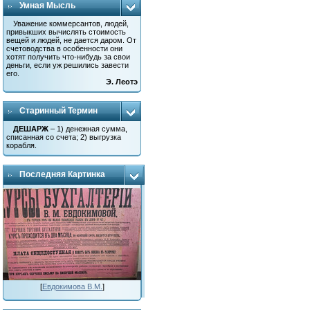
Умная Мысль
Уважение коммерсантов, людей,
привыкших вычислять стоимость
вещей и людей, не дается даром. От
счетоводства в особенности они
хотят получить что-нибудь за свои
деньги, если уж решились завести
его.
Э. Леотэ
Старинный Термин
ДЕШАРЖ
– 1) денежная сумма,
списанная со счета; 2) выгрузка
корабля.
Последняя Картинка
[
Евдокимова В.М.
]