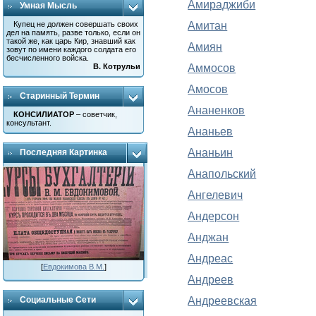
Амираджиби
Умная Мысль
Амитан
Купец не должен совершать своих
дел на память, разве только, если он
такой же, как царь Кир, знавший как
Амиян
зовут по имени каждого солдата его
бесчисленного войска.
Аммосов
В. Котрульи
Амосов
Старинный Термин
Ананенков
КОНСИЛИАТОР
– советчик,
консультант.
Ананьев
Ананьин
Последняя Картинка
Анапольский
Ангелевич
Андерсон
Анджан
Андреас
[
Евдокимова В.М.
]
Андреев
Андреевская
Социальные Сети