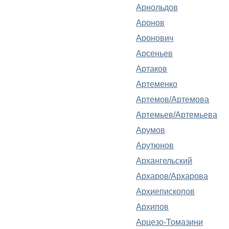
Арнольдов
Аронов
Аронович
Арсеньев
Артаков
Артеменко
Артемов/Артемова
Артемьев/Артемьева
Арумов
Арутюнов
Архангельский
Архаров/Архарова
Архиепископов
Архипов
Арцезо-Томазини