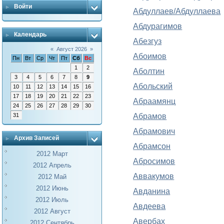
Войти
Абдуллаев/Абдуллаева
Абдурагимов
Календарь
Абезгуз
«
Август 2026
»
Абоимов
Пн
Вт
Ср
Чт
Пт
Сб
Вс
1
2
Аболтин
3
4
5
6
7
8
9
Абольский
10
11
12
13
14
15
16
17
18
19
20
21
22
23
Абраамянц
24
25
26
27
28
29
30
Абрамов
31
Абрамович
Архив Записей
Абрамсон
2012 Март
Абросимов
2012 Апрель
Аввакумов
2012 Май
2012 Июнь
Авданина
2012 Июль
Авдеева
2012 Август
Авербах
2012 Сентябрь