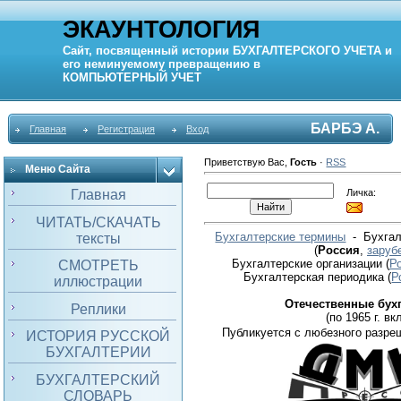
ЭКАУНТОЛОГИЯ
Сайт, посвященный истории
БУХГАЛТЕРСКОГО УЧЕТА
и
его неминуемому превращению в
КОМПЬЮТЕРНЫЙ
УЧЕТ
БАРБЭ А.
Главная
Регистрация
Вход
Приветствую Вас
,
Гость
·
RSS
Меню Сайта
Личка:
Главная
ЧИТАТЬ/СКАЧАТЬ
Бухгалтерские термины
- Бухгал
тексты
(
Россия
,
заруб
Бухгалтерские организации
(
Р
СМОТРЕТЬ
Бухгалтерская периодика
(
Р
иллюстрации
Отечественные бух
Реплики
(по 1965 г. вкл
Публикуется с любезного разре
ИСТОРИЯ РУССКОЙ
БУХГАЛТЕРИИ
БУХГАЛТЕРСКИЙ
СЛОВАРЬ