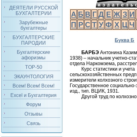
ДЕЯТЕЛИ РУССКОЙ
А
Б
В
Г
Д
Е
Ж
З
И
БУХГАЛТЕРИИ
Зарубежные
П
Р
С
Т
У
Ф
Х
Ц
Ч
бухгалтеры
БУХГАЛТЕРСКИЕ
Буква Б
ПАРОДИИ
Бухгалтерские
БАРБЭ
Антонина Казим
афоризмы
1938) – начальник учетно-ста
отдела Наркомзема, расстре
TOP-50
Курс статистики и учета
сельскохозяйственных пред
ЭКАУНТОЛОГИЯ
измерители колхозного строит
Государственное социально-
Всем! Всем! Всем!
изд., тип. ВЦИК, 1931.
Excel и Бухгалтерия
Другой труд по колхозно
Форум
Отзывы
Связь