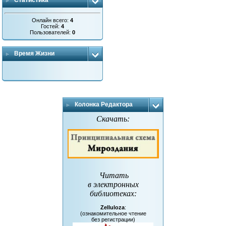
Статистика
Онлайн всего:
4
Гостей:
4
Пользователей:
0
Время Жизни
Колонка Редактора
Скачать:
Читать
в электронных
библиотеках
:
Zelluloza
:
(ознакомительное чтение
без регистрации)