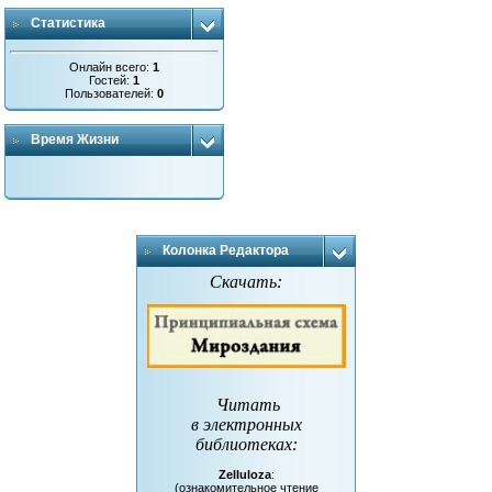
Статистика
Онлайн всего:
1
Гостей:
1
Пользователей:
0
Время Жизни
Колонка Редактора
Скачать:
Читать
в электронных
библиотеках
:
Zelluloza
:
(ознакомительное чтение