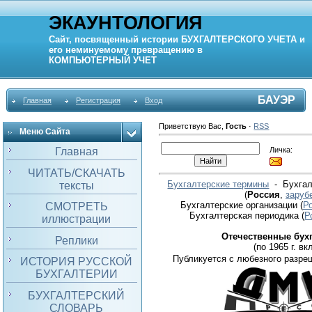
ЭКАУНТОЛОГИЯ
Сайт, посвященный истории
БУХГАЛТЕРСКОГО УЧЕТА
и
его неминуемому превращению в
КОМПЬЮТЕРНЫЙ
УЧЕТ
БАУЭР
Главная
Регистрация
Вход
Приветствую Вас
,
Гость
·
RSS
Меню Сайта
Личка:
Главная
ЧИТАТЬ/СКАЧАТЬ
Бухгалтерские термины
- Бухгал
тексты
(
Россия
,
заруб
Бухгалтерские организации
(
Р
СМОТРЕТЬ
Бухгалтерская периодика
(
Р
иллюстрации
Отечественные бух
Реплики
(по 1965 г. вкл
Публикуется с любезного разре
ИСТОРИЯ РУССКОЙ
БУХГАЛТЕРИИ
БУХГАЛТЕРСКИЙ
СЛОВАРЬ