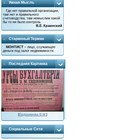
Умная Мысль
Где нет правильной организации,
там нет и правильного
счетоводства, там немыслим какой
бы то ни было контроль.
В.Е. Краинский
Старинный Термин
МОНТИСТ
– лицо, ссужающее
деньги под залог недвижимости.
Последняя Картинка
[
Евдокимова В.М.
]
Социальные Сети