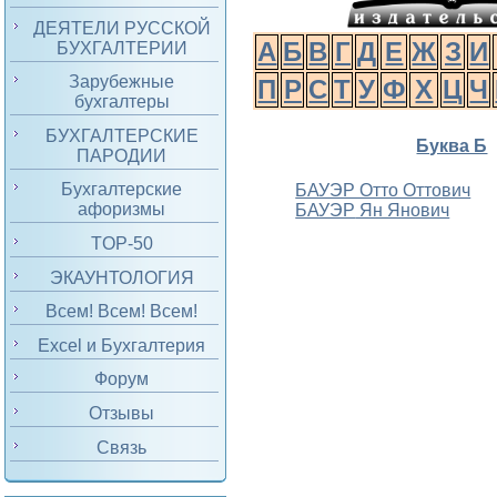
ДЕЯТЕЛИ РУССКОЙ
А
Б
В
Г
Д
Е
Ж
З
И
БУХГАЛТЕРИИ
Зарубежные
П
Р
С
Т
У
Ф
Х
Ц
Ч
бухгалтеры
БУХГАЛТЕРСКИЕ
Буква Б
ПАРОДИИ
Бухгалтерские
БАУЭР Отто Оттович
афоризмы
БАУЭР
Ян Янович
TOP-50
ЭКАУНТОЛОГИЯ
Всем! Всем! Всем!
Excel и Бухгалтерия
Форум
Отзывы
Связь