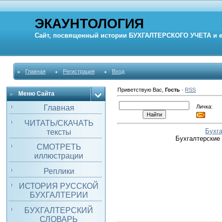
ЭКАУНТОЛОГИЯ
Сайт, посвященный истории
БУХГАЛТЕРСКОГО УЧЕТА
и 
Главная
Регистрация
Вход
Приветствую Вас
,
Гость
·
RSS
Меню Сайта
Личка:
Главная
ЧИТАТЬ/СКАЧАТЬ
Бухг
тексты
Бухгалтерские
СМОТРЕТЬ
иллюстрации
Реплики
ИСТОРИЯ РУССКОЙ
БУХГАЛТЕРИИ
БУХГАЛТЕРСКИЙ
СЛОВАРЬ