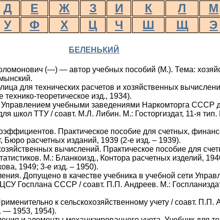
Д
Е
Ж
З
И
К
Л
М
У
Ф
Х
Ц
Ч
Ш
Щ
Э
БЕЛЕНЬКИЙ
ломонович (—) — автор учебных пособий (М.). Тема: хозя
мынский.
лица для технических расчетов и хозяйственных вычислений.
ое технико-теоретическое изд., 1934).
. Управлением учебными заведениями Наркомторга СССР 
ля школ ТТУ / соавт. М.Л. Либин. М.: Госторгиздат, 11-я ти
оэффициентов. Практическое пособие для счетных, финан
, Бюро расчетных изданий, 1939 (2-е изд. – 1939).
хозяйственных вычислений. Практическое пособие для счет
тистиков. М.: Бланкоизд., Контора расчетных изделий, 1940 
ова, 1949; 3-е изд. – 1950).
ния. Допущено в качестве учебника в учебной сети Управ
ЦСУ Госплана СССР / соавт. П.П. Андреев. М.: Госпланиздат,
рименительно к сельскохозяйственному учету / соавт. П.П. А
. — 1953, 1954).
ения и элементы механизированного учета. Учебник для т