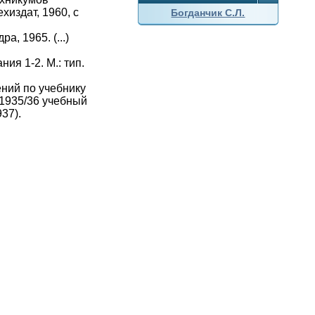
ехиздат, 1960, с
Богданчик С.Л.
, 1965. (...)
ия 1-2. М.: тип.
ний по учебнику
 1935/36 учебный
937).