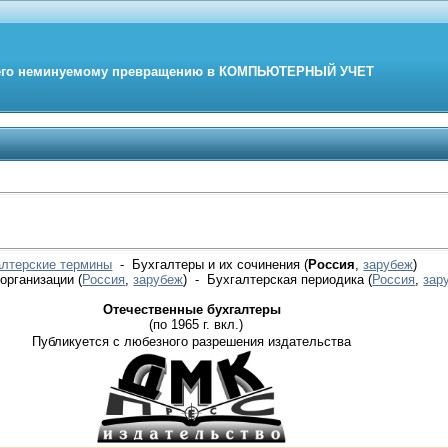
его неминуемому превращению в
КОМПЬЮТЕРНЫЙ
УЧЕТ
алтерские термины
- Бухгалтеры и их сочинения (
Россия
,
зарубеж
)
 организации
(
Россия
,
зарубеж
)
- Бухгалтерская периодика
(
Россия
,
зар
Отечественные бухгалтеры
(по 1965 г. вкл.)
Публикуется с любезного разрешения издательства