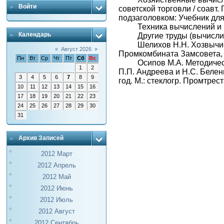
Войти
советской торговли / соавт. 
подзаголовком: Учебник для 
Техника вычислений и м
Календарь
Другие труды (вычисли
Шелихов Н.Н. Хозвычис
«
Август 2026
»
Промкомбината Замсовета, 
Пн
Вт
Ср
Чт
Пт
Сб
Вс
Осипов М.А. Методичес
1
2
П.П. Андреева и Н.С. Беле
3
4
5
6
7
8
9
год. М.: стеклогр. Промтрес
10
11
12
13
14
15
16
17
18
19
20
21
22
23
24
25
26
27
28
29
30
31
Архив Записей
2012 Март
2012 Апрель
2012 Май
2012 Июнь
2012 Июль
2012 Август
2012 Сентябрь