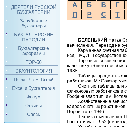
А
Б
В
Г
ДЕЯТЕЛИ РУССКОЙ
БУХГАЛТЕРИИ
П
Р
С
Т
Зарубежные
бухгалтеры
БУХГАЛТЕРСКИЕ
ПАРОДИИ
БЕЛЕНЬКИЙ
Натан Со
вычисления. Перевод на ру
Бухгалтерские
Карманная счетная таб
афоризмы
изд. - М., Л.: Государственн
Торговые вычисления
TOP-50
качестве учебного пособия д
1938.
ЭКАУНТОЛОГИЯ
Таблицы процентных к
Всем! Всем! Всем!
работников. М.: Союзоргучет
Счетные таблицы для 
Excel и Бухгалтерия
финансовых работников и ста
Госфиниздат, тип. им. Котляк
Форум
Хозяйственные вычисле
Отзывы
кадров счетных работников 
Воровского, 1946.
Связь
Техника вычислений. П
Госстатиздат, 1952 (переизд
Хозяйственные вычисл