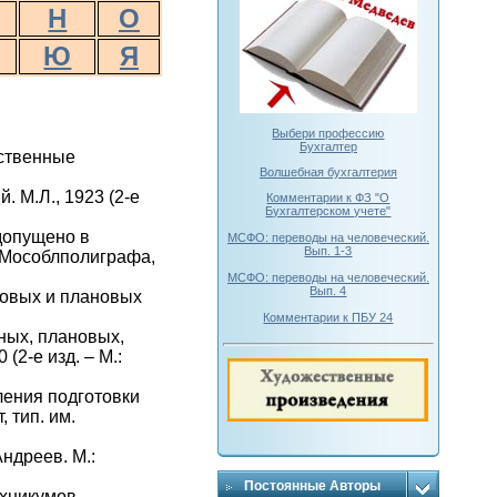
Н
О
Ю
Я
Выбери профессию
Бухгалтер
йственные
Волшебная бухгалтерия
 М.Л., 1923 (2-е
Комментарии к ФЗ "О
Бухгалтерском учете"
допущено в
МСФО: переводы на человеческий.
Вып. 1-3
п. Мособлполиграфа,
МСФО: переводы на человеческий.
Вып. 4
совых и плановых
Комментарии к ПБУ 24
ных, плановых,
(2-е изд. – М.:
ления подготовки
 тип. им.
ндреев. М.:
Постоянные Авторы
ехникумов