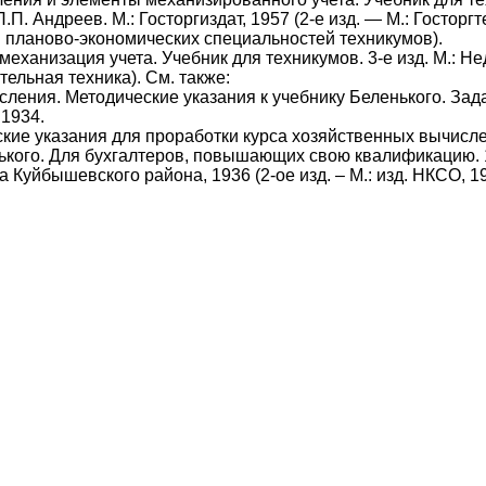
П.П. Андреев. М.: Госторгиздат, 1957 (2-е изд. — М.: Госторгт
планово-эко­но­ми­че­ских специальностей техникумов).
еханизация учета. Учебник для техникумов. 3-е изд. М.: Недра
тельная техника). См. также:
ления. Методические указания к учебнику Беленького. Задан
1934.
кие указания для проработки курса хозяйственных вычисле
нького. Для бухгалтеров, повышающих свою квалификацию.
та Куйбышевского района, 1936 (2-ое изд. – М.: изд. НКСО, 1