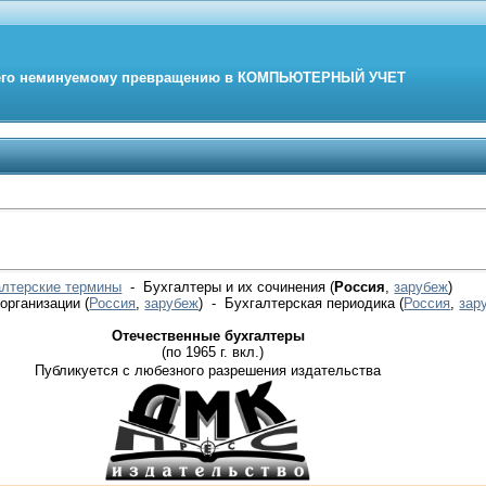
его неминуемому превращению в
КОМПЬЮТЕРНЫЙ
УЧЕТ
алтерские термины
- Бухгалтеры и их сочинения (
Россия
,
зарубеж
)
 организации
(
Россия
,
зарубеж
)
- Бухгалтерская периодика
(
Россия
,
зар
Отечественные бухгалтеры
(по 1965 г. вкл.)
Публикуется с любезного разрешения издательства