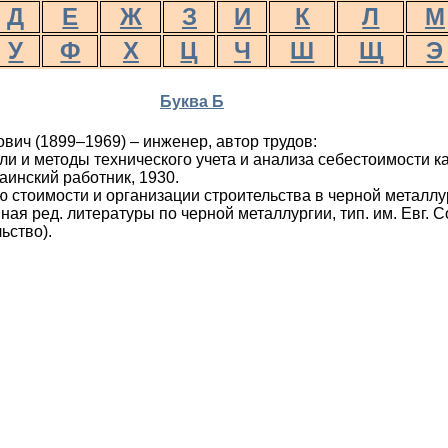
Д
Е
Ж
З
И
К
Л
М
У
Ф
Х
Ц
Ч
Ш
Щ
Э
Буква Б
вич (1899–1969) – инженер, автор трудов:
и и методы технического учета и анализа себестоимости к
раинский работник, 1930.
 стоимости и организации строительства в черной металл
вная ред. литературы по черной металлургии, тип. им. Евг. 
ьство).