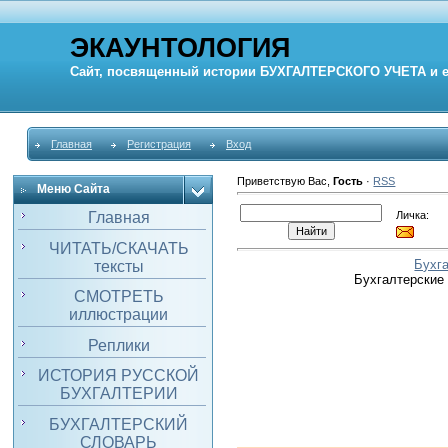
ЭКАУНТОЛОГИЯ
Сайт, посвященный истории
БУХГАЛТЕРСКОГО УЧЕТА
и 
Главная
Регистрация
Вход
Приветствую Вас
,
Гость
·
RSS
Меню Сайта
Личка:
Главная
ЧИТАТЬ/СКАЧАТЬ
Бухг
тексты
Бухгалтерские
СМОТРЕТЬ
иллюстрации
Реплики
ИСТОРИЯ РУССКОЙ
БУХГАЛТЕРИИ
БУХГАЛТЕРСКИЙ
СЛОВАРЬ