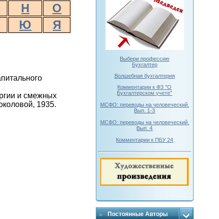
Н
О
Ю
Я
Выбери профессию
Бухгалтер
Волшебная бухгалтерия
апитального
Комментарии к ФЗ "О
Бухгалтерском учете"
ургии и смежных
Соколовой, 1935.
МСФО: переводы на человеческий.
Вып. 1-3
МСФО: переводы на человеческий.
Вып. 4
Комментарии к ПБУ 24
Постоянные Авторы