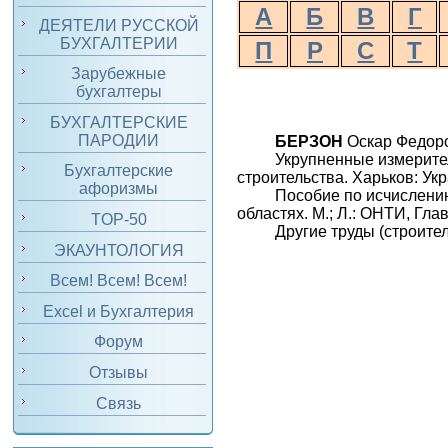
А
Б
В
Г
ДЕЯТЕЛИ РУССКОЙ
БУХГАЛТЕРИИ
П
Р
С
Т
Зарубежные
бухгалтеры
БУХГАЛТЕРСКИЕ
ПАРОДИИ
БЕРЗОН
Оскар Федоро
Укрупненные измерител
Бухгалтерские
строительства. Харьков: Ук
афоризмы
Пособие по исчислению
областях. М.; Л.: ОНТИ, Гла
TOP-50
Другие труды (строител
ЭКАУНТОЛОГИЯ
Всем! Всем! Всем!
Excel и Бухгалтерия
Форум
Отзывы
Связь