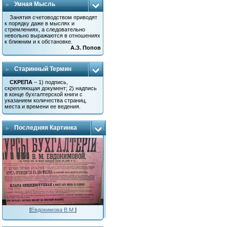
Умная Мысль
Занятия счетоводством приводят
к порядку даже в мыслях и
стремлениях, а следовательно
невольно выражаются в отношениях
к ближним и к обстановке.
А.З. Попов
Старинный Термин
СКРЕПА
– 1) подпись,
скрепляющая документ; 2) надпись
в конце бухгалтерской книги с
указанием количества страниц,
места и времени ее ведения.
Последняя Картинка
[
Евдокимова В.М.
]