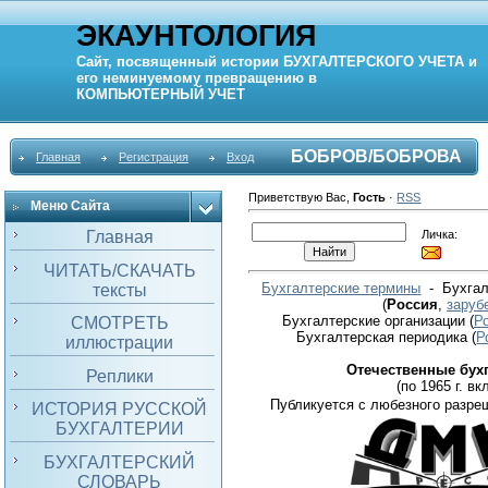
ЭКАУНТОЛОГИЯ
Сайт, посвященный истории
БУХГАЛТЕРСКОГО УЧЕТА
и
его неминуемому превращению в
КОМПЬЮТЕРНЫЙ
УЧЕТ
БОБРОВ/БОБРОВА
Главная
Регистрация
Вход
Приветствую Вас
,
Гость
·
RSS
Меню Сайта
Личка:
Главная
ЧИТАТЬ/СКАЧАТЬ
Бухгалтерские термины
- Бухгал
тексты
(
Россия
,
заруб
Бухгалтерские организации
(
Р
СМОТРЕТЬ
Бухгалтерская периодика
(
Р
иллюстрации
Отечественные бух
Реплики
(по 1965 г. вкл
Публикуется с любезного разре
ИСТОРИЯ РУССКОЙ
БУХГАЛТЕРИИ
БУХГАЛТЕРСКИЙ
СЛОВАРЬ