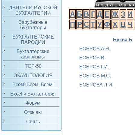
ДЕЯТЕЛИ РУССКОЙ
А
Б
В
Г
Д
Е
Ж
З
И
БУХГАЛТЕРИИ
Зарубежные
П
Р
С
Т
У
Ф
Х
Ц
Ч
бухгалтеры
БУХГАЛТЕРСКИЕ
Буква Б
ПАРОДИИ
БОБРОВ А.Н.
Бухгалтерские
афоризмы
БОБРОВ В.
TOP-50
БОБРОВ Г.И.
ЭКАУНТОЛОГИЯ
БОБРОВ М.С.
Всем! Всем! Всем!
БОБРОВА Л.И.
Excel и Бухгалтерия
Форум
Отзывы
Связь