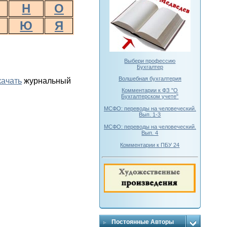
Н
О
Ю
Я
Выбери профессию
Бухгалтер
Волшебная бухгалтерия
качать
журнальный
Комментарии к ФЗ "О
Бухгалтерском учете"
МСФО: переводы на человеческий.
Вып. 1-3
МСФО: переводы на человеческий.
Вып. 4
Комментарии к ПБУ 24
Постоянные Авторы