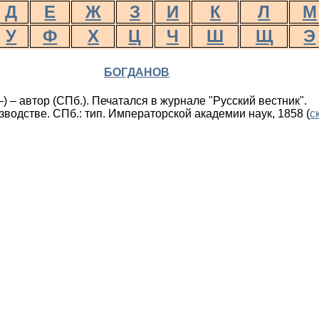
Д
Е
Ж
З
И
К
Л
М
У
Ф
Х
Ц
Ч
Ш
Щ
Э
БОГДАНОВ
) – автор (СПб.). Печатался в журнале "Русский вестник".
водстве. СПб.: тип. Императорской академии наук, 1858 (
с