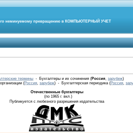
его неминуемому превращению в
КОМПЬЮТЕРНЫЙ
УЧЕТ
алтерские термины
- Бухгалтеры и их сочинения (
Россия
,
зарубеж
)
 организации
(
Россия
,
зарубеж
)
- Бухгалтерская периодика
(
Россия
,
зар
Отечественные бухгалтеры
(по 1965 г. вкл.)
Публикуется с любезного разрешения издательства