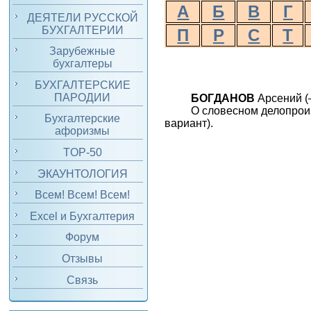
А
Б
В
Г
ДЕЯТЕЛИ РУССКОЙ
БУХГАЛТЕРИИ
П
Р
С
Т
Зарубежные
бухгалтеры
БУХГАЛТЕРСКИЕ
ПАРОДИИ
БОГДАНОВ
Арсений (–
О словесном делопроиз
Бухгалтерские
вариант).
афоризмы
TOP-50
ЭКАУНТОЛОГИЯ
Всем! Всем! Всем!
Excel и Бухгалтерия
Форум
Отзывы
Связь