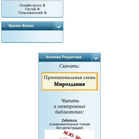
Онлайн всего:
6
Гостей:
6
Пользователей:
0
Время Жизни
Колонка Редактора
Скачать:
Читать
в электронных
библиотеках
:
Zelluloza
:
(ознакомительное чтение
без регистрации)