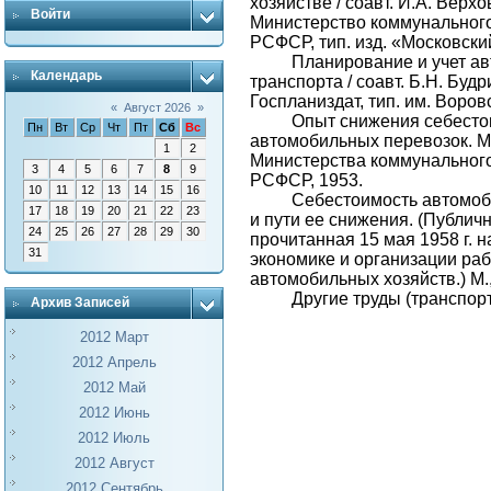
хозяйстве / соавт. И.А. Верхов
Войти
Министерство коммунального
РСФСР, тип. изд. «Московски
Планирование и учет а
Календарь
транспорта / соавт. Б.Н. Будри
Госпланиздат, тип. им. Воров
«
Август 2026
»
Опыт снижения себесто
Пн
Вт
Ср
Чт
Пт
Сб
Вс
автомобильных перевозок. М.
1
2
Министерства коммунального
3
4
5
6
7
8
9
РСФСР, 1953.
10
11
12
13
14
15
16
Себестоимость автомоб
17
18
19
20
21
22
23
и пути ее снижения. (Публич
24
25
26
27
28
29
30
прочитанная 15 мая 1958 г. 
31
экономике и организации ра
автомобильных хозяйств.) М.,
Другие труды (транспорт
Архив Записей
2012 Март
2012 Апрель
2012 Май
2012 Июнь
2012 Июль
2012 Август
2012 Сентябрь