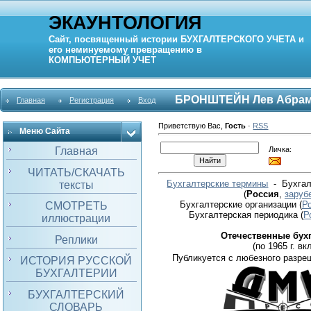
ЭКАУНТОЛОГИЯ
Сайт, посвященный истории
БУХГАЛТЕРСКОГО УЧЕТА
и
его неминуемому превращению в
КОМПЬЮТЕРНЫЙ
УЧЕТ
БРОНШТЕЙН Лев Абра
Главная
Регистрация
Вход
Приветствую Вас
,
Гость
·
RSS
Меню Сайта
Личка:
Главная
ЧИТАТЬ/СКАЧАТЬ
Бухгалтерские термины
- Бухгал
тексты
(
Россия
,
заруб
Бухгалтерские организации
(
Р
СМОТРЕТЬ
Бухгалтерская периодика
(
Р
иллюстрации
Отечественные бух
Реплики
(по 1965 г. вкл
Публикуется с любезного разре
ИСТОРИЯ РУССКОЙ
БУХГАЛТЕРИИ
БУХГАЛТЕРСКИЙ
СЛОВАРЬ