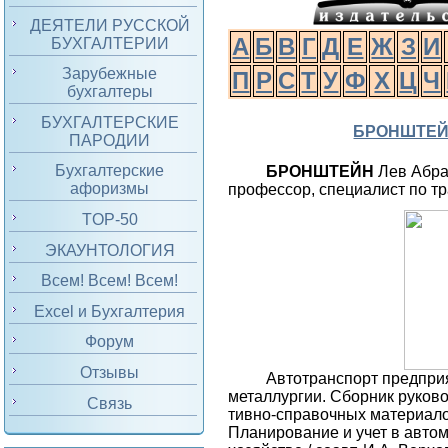
ДЕЯТЕЛИ РУССКОЙ
А
Б
В
Г
Д
Е
Ж
З
И
БУХГАЛТЕРИИ
Зарубежные
П
Р
С
Т
У
Ф
Х
Ц
Ч
бухгалтеры
БУХГАЛТЕРСКИЕ
БРОНШТЕ
ПАРОДИИ
Бухгалтерские
БРОНШТЕЙН
Лев Абра
афоризмы
профессор, специалист по тр
TOP-50
ЭКАУНТОЛОГИЯ
Всем! Всем! Всем!
Excel и Бухгалтерия
Форум
Отзывы
Автотранспорт предпри
металлургии. Сборник руков
Связь
тив­но-справочных материалов
Планирование и учет в авто