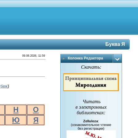
Буква Я
09.08.2026, 11:59
Колонка Редактора
Скачать:
убеж
)
Читать
в электронных
Н
О
библиотеках
:
Ю
Я
Zelluloza
:
(ознакомительное чтение
без регистрации)