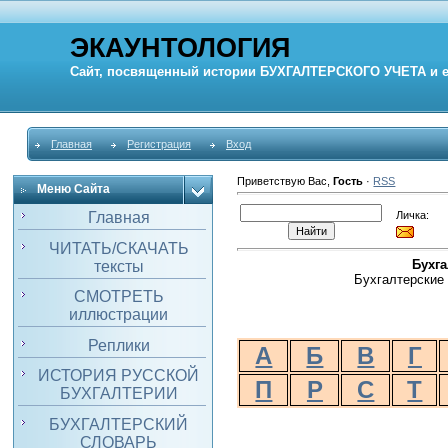
ЭКАУНТОЛОГИЯ
Сайт, посвященный истории
БУХГАЛТЕРСКОГО УЧЕТА
и 
Главная
Регистрация
Вход
Приветствую Вас
,
Гость
·
RSS
Меню Сайта
Личка:
Главная
ЧИТАТЬ/СКАЧАТЬ
Бухг
тексты
Бухгалтерские 
СМОТРЕТЬ
иллюстрации
Реплики
А
Б
В
Г
ИСТОРИЯ РУССКОЙ
П
Р
С
Т
БУХГАЛТЕРИИ
БУХГАЛТЕРСКИЙ
СЛОВАРЬ