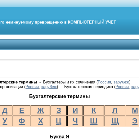
его неминуемому превращению в
КОМПЬЮТЕРНЫЙ
УЧЕТ
алтерские термины
- Бухгалтеры и их сочинения (
Россия
,
зарубеж
)
организации (
Россия
,
зарубеж
) - Бухгалтерская периодика
(
Россия
,
зар
Бухгалтерские термины
Д
Е
Ж
З
И
К
Л
М
У
Ф
Х
Ц
Ч
Ш
Щ
Э
Буква Я