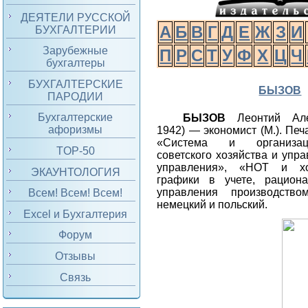
ДЕЯТЕЛИ РУССКОЙ
А
Б
В
Г
Д
Е
Ж
З
И
БУХГАЛТЕРИИ
Зарубежные
П
Р
С
Т
У
Ф
Х
Ц
Ч
бухгалтеры
БУХГАЛТЕРСКИЕ
БЫЗОВ
ПАРОДИИ
Бухгалтерские
БЫЗОВ
Леонтий Але
афоризмы
1942) — экономист (М.). Пе
«Система и организац
TOP-50
советского хозяйства и упр
управления», «НОТ и хо
ЭКАУНТОЛОГИЯ
графики в учете, рацион
управления производств
Всем! Всем! Всем!
немецкий и польский.
Excel и Бухгалтерия
Форум
Отзывы
Связь