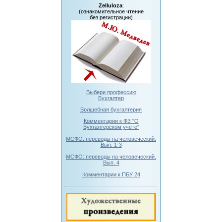
Zelluloza
:
(ознакомительное чтение
без регистрации)
Выбери профессию
Бухгалтер
Волшебная бухгалтерия
Комментарии к ФЗ "О
Бухгалтерском учете"
МСФО: переводы на человеческий.
Вып. 1-3
МСФО: переводы на человеческий.
Вып. 4
Комментарии к ПБУ 24