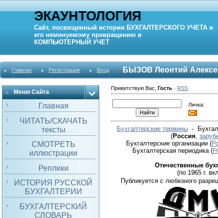
ЭКАУНТОЛОГИЯ
Сайт, посвященный истории
БУХГАЛТЕРСКОГО УЧЕТА
и
его неминуемому превращению в
КОМПЬЮТЕРНЫЙ
УЧЕТ
БЫЗОВ Леонтий Алексе
Главная
Регистрация
Вход
Приветствую Вас
,
Гость
·
RSS
Меню Сайта
Личка:
Главная
ЧИТАТЬ/СКАЧАТЬ
Бухгалтерские термины
- Бухгал
тексты
(
Россия
,
заруб
Бухгалтерские организации
(
Р
СМОТРЕТЬ
Бухгалтерская периодика
(
Р
иллюстрации
Отечественные бух
Реплики
(по 1965 г. вкл
Публикуется с любезного разре
ИСТОРИЯ РУССКОЙ
БУХГАЛТЕРИИ
БУХГАЛТЕРСКИЙ
СЛОВАРЬ