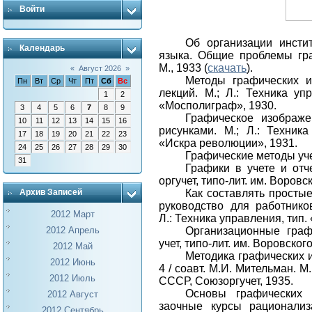
Войти
Об организации инсти
Календарь
языка. Общие проблемы гра
М., 1933 (
скачать
).
«
Август 2026
»
Методы графических и
Пн
Вт
Ср
Чт
Пт
Сб
Вс
лекций. М.; Л.: Техника уп
1
2
«Мосполиграф», 1930.
3
4
5
6
7
8
9
Графическое изображ
10
11
12
13
14
15
16
рисунками. М.; Л.: Техника
17
18
19
20
21
22
23
«Искра революции», 1931.
24
25
26
27
28
29
30
Графические методы учет
31
Графики в учете и отче
оргучет, типо-лит. им. Воровс
Как составлять простые
Архив Записей
руководство для работнико
2012 Март
Л.: Техника управления, тип.
Организационные графи
2012 Апрель
учет, типо-лит. им. Воровского
2012 Май
Методика графических 
2012 Июнь
4 / соавт. М.И. Мительман. 
2012 Июль
СССР, Союзоргучет, 1935.
Основы графических 
2012 Август
заочные курсы рационали
2012 Сентябрь