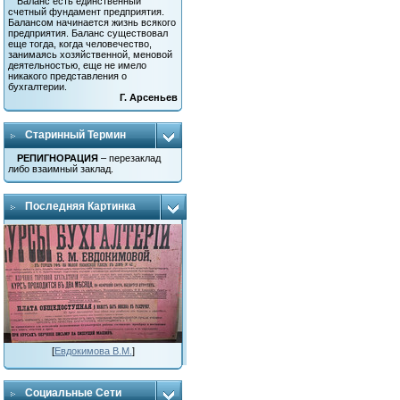
Баланс есть единственный
счетный фундамент предприятия.
Балансом начинается жизнь всякого
предприятия. Баланс существовал
еще тогда, когда человечество,
занимаясь хозяйственной, меновой
деятельностью, еще не имело
никакого представления о
бухгалтерии.
Г. Арсеньев
Старинный Термин
РЕПИГНОРАЦИЯ
– перезаклад
либо взаимный заклад.
Последняя Картинка
[
Евдокимова В.М.
]
Социальные Сети