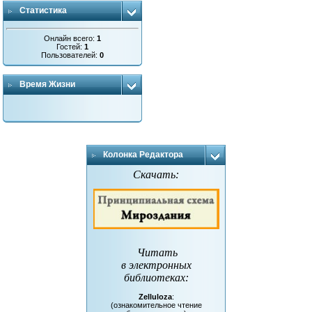
Статистика
Онлайн всего:
1
Гостей:
1
Пользователей:
0
Время Жизни
Колонка Редактора
Скачать:
Читать
в электронных
библиотеках
:
Zelluloza
:
(ознакомительное чтение