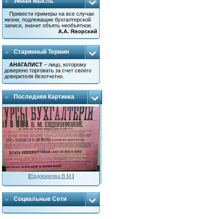
Умная Мысль
Привести примеры на все случаи
жизни, подлежащие бухгалтерской
записи, значит объять необъятное.
А.А. Яворский
Старинный Термин
АНАГАЛИСТ
– лицо, которому
доверено торговать за счет своего
доверителя безотчетно.
Последняя Картинка
[
Евдокимова В.М.
]
Социальные Сети