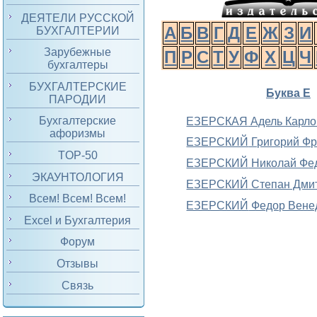
ДЕЯТЕЛИ РУССКОЙ
А
Б
В
Г
Д
Е
Ж
З
И
БУХГАЛТЕРИИ
Зарубежные
П
Р
С
Т
У
Ф
Х
Ц
Ч
бухгалтеры
БУХГАЛТЕРСКИЕ
Буква Е
ПАРОДИИ
Бухгалтерские
ЕЗЕРСКАЯ
Адель Карло
афоризмы
ЕЗЕРСКИЙ
Григорий Ф
TOP-50
ЕЗЕРСКИЙ
Николай Фе
ЭКАУНТОЛОГИЯ
ЕЗЕРСКИЙ
Степан Дми
Всем! Всем! Всем!
ЕЗЕРСКИЙ
Федор Вене
Excel и Бухгалтерия
Форум
Отзывы
Связь