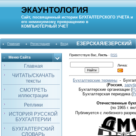
ЭКАУНТОЛОГИЯ
Сайт, посвященный истории
БУХГАЛТЕРСКОГО УЧЕТА
и
его неминуемому превращению в
КОМПЬЮТЕРНЫЙ
УЧЕТ
ЕЗЕРСКАЯ/ЕЗЕРСКИЙ
Главная
Регистрация
Вход
Приветствую Вас
,
Гость
·
RSS
Меню Сайта
Личка:
Главная
ЧИТАТЬ/СКАЧАТЬ
Бухгалтерские термины
- Бухгал
тексты
(
Россия
,
заруб
Бухгалтерские организации
(
Р
СМОТРЕТЬ
Бухгалтерская периодика
(
Р
иллюстрации
Отечественные бух
Реплики
(по 1965 г. вкл
Публикуется с любезного разре
ИСТОРИЯ РУССКОЙ
БУХГАЛТЕРИИ
БУХГАЛТЕРСКИЙ
СЛОВАРЬ