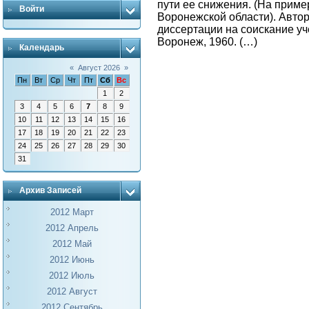
пути ее снижения. (На приме
Войти
Воронежской области). Авто
диссертации на соискание уче
Воронеж, 1960. (…)
Календарь
«
Август 2026
»
Пн
Вт
Ср
Чт
Пт
Сб
Вс
1
2
3
4
5
6
7
8
9
10
11
12
13
14
15
16
17
18
19
20
21
22
23
24
25
26
27
28
29
30
31
Архив Записей
2012 Март
2012 Апрель
2012 Май
2012 Июнь
2012 Июль
2012 Август
2012 Сентябрь