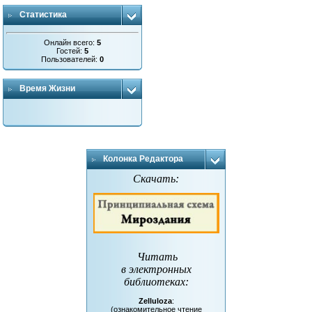
Статистика
Онлайн всего:
5
Гостей:
5
Пользователей:
0
Время Жизни
Колонка Редактора
Скачать:
Читать
в электронных
библиотеках
:
Zelluloza
:
(ознакомительное чтение