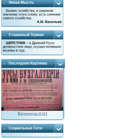
Умная Мысль
Баланс хозяйства, в широком
значении этого слова, есть синоним
самого хозяйства.
А.М. Васильев
Старинный Термин
ШЕРСТНИК
– в Древней Руси:
должностное лицо, осуществлявшее
вызовы в суд.
Последняя Картинка
[
Евдокимова В.М.
]
Социальные Сети