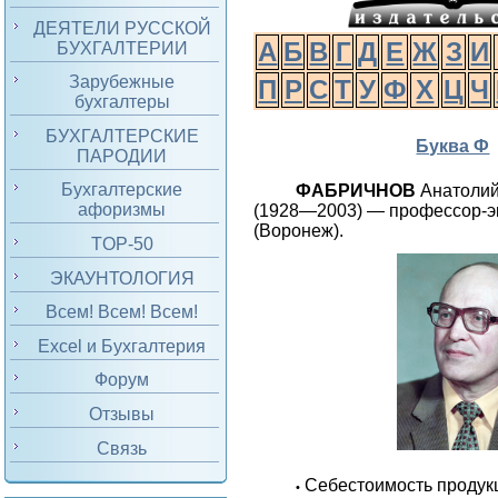
ДЕЯТЕЛИ РУССКОЙ
А
Б
В
Г
Д
Е
Ж
З
И
БУХГАЛТЕРИИ
Зарубежные
П
Р
С
Т
У
Ф
Х
Ц
Ч
бухгалтеры
БУХГАЛТЕРСКИЕ
Буква Ф
ПАРОДИИ
Бухгалтерские
ФАБРИЧНОВ
Анатолий
афоризмы
(1928—2003) — профессор-э
(Воронеж).
TOP-50
ЭКАУНТОЛОГИЯ
Всем! Всем! Всем!
Excel и Бухгалтерия
Форум
Отзывы
Связь
Себестоимость продукц
•