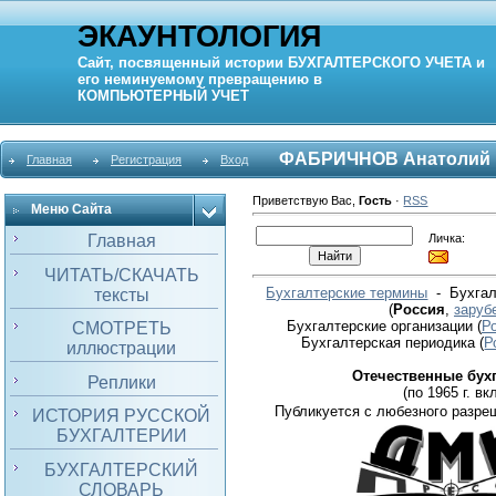
ЭКАУНТОЛОГИЯ
Сайт, посвященный истории
БУХГАЛТЕРСКОГО УЧЕТА
и
его неминуемому превращению в
КОМПЬЮТЕРНЫЙ
УЧЕТ
ФАБРИЧНОВ Анатолий 
Главная
Регистрация
Вход
Приветствую Вас
,
Гость
·
RSS
Меню Сайта
Личка:
Главная
ЧИТАТЬ/СКАЧАТЬ
Бухгалтерские термины
- Бухгал
тексты
(
Россия
,
заруб
Бухгалтерские организации
(
Р
СМОТРЕТЬ
Бухгалтерская периодика
(
Р
иллюстрации
Отечественные бух
Реплики
(по 1965 г. вкл
Публикуется с любезного разре
ИСТОРИЯ РУССКОЙ
БУХГАЛТЕРИИ
БУХГАЛТЕРСКИЙ
СЛОВАРЬ