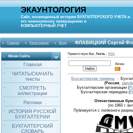
ЭКАУНТОЛОГИЯ
Сайт, посвященный истории
БУХГАЛТЕРСКОГО УЧЕТА
и
его неминуемому превращению в
КОМПЬЮТЕРНЫЙ
УЧЕТ
ФЛАВИЦКИЙ Сергей Фл
Главная
Регистрация
Вход
Приветствую Вас
,
Гость
·
RSS
Меню Сайта
Личка:
Главная
ЧИТАТЬ/СКАЧАТЬ
Бухгалтерские термины
- Бухгал
тексты
(
Россия
,
заруб
Бухгалтерские организации
(
Р
СМОТРЕТЬ
Бухгалтерская периодика
(
Р
иллюстрации
Отечественные бух
Реплики
(по 1965 г. вкл
Публикуется с любезного разре
ИСТОРИЯ РУССКОЙ
БУХГАЛТЕРИИ
БУХГАЛТЕРСКИЙ
СЛОВАРЬ