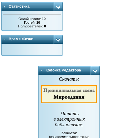
Статистика
Онлайн всего:
10
Гостей:
10
Пользователей:
0
Время Жизни
Колонка Редактора
Скачать:
Читать
в электронных
библиотеках
:
Zelluloza
:
(ознакомительное чтение