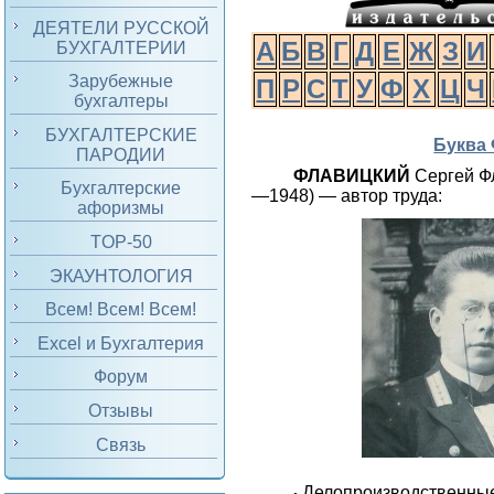
ДЕЯТЕЛИ РУССКОЙ
А
Б
В
Г
Д
Е
Ж
З
И
БУХГАЛТЕРИИ
Зарубежные
П
Р
С
Т
У
Ф
Х
Ц
Ч
бухгалтеры
БУХГАЛТЕРСКИЕ
Буква
ПАРОДИИ
ФЛАВИЦКИЙ
Сергей Ф
Бухгалтерские
—1948) — автор труда:
афоризмы
TOP-50
ЭКАУНТОЛОГИЯ
Всем! Всем! Всем!
Excel и Бухгалтерия
Форум
Отзывы
Связь
Делопроизводственные
•