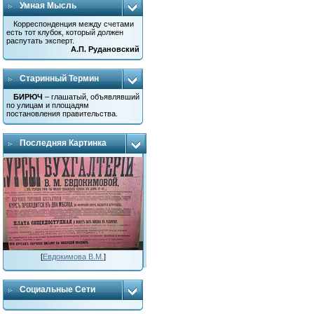
Умная Мысль
Корреспонденция между счетами
есть тот клубок, который должен
распутать эксперт.
А.П. Рудановский
Старинный Термин
БИРЮЧ
– глашатый, объявлявший
по улицам и площадям
постановления правительства.
Последняя Картинка
[
Евдокимова В.М.
]
Социальные Сети