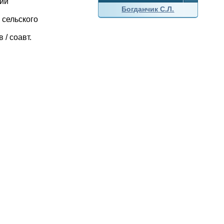
нии
Богданчик С.Л.
 сельского
/ соавт.