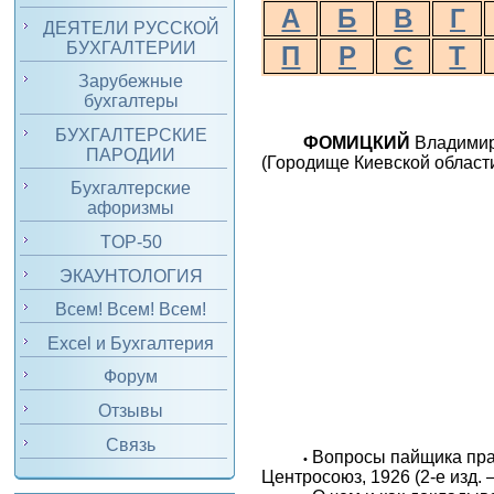
А
Б
В
Г
ДЕЯТЕЛИ РУССКОЙ
БУХГАЛТЕРИИ
П
Р
С
Т
Зарубежные
бухгалтеры
БУХГАЛТЕРСКИЕ
ФОМИЦКИЙ
Владимир
ПАРОДИИ
(Городище Киевской области
Бухгалтерские
афоризмы
TOP-50
ЭКАУНТОЛОГИЯ
Всем! Всем! Всем!
Excel и Бухгалтерия
Форум
Отзывы
Связь
Вопросы пайщика прав
•
Центросоюз, 1926 (2-е изд. 