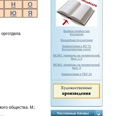
Н
О
Ю
Я
Выбери профессию
 орготдела
Бухгалтер
Волшебная бухгалтерия
Комментарии к ФЗ "О
Бухгалтерском учете"
МСФО: переводы на человеческий.
Вып. 1-3
МСФО: переводы на человеческий.
Вып. 4
Комментарии к ПБУ 24
ого общества. М.:
Постоянные Авторы