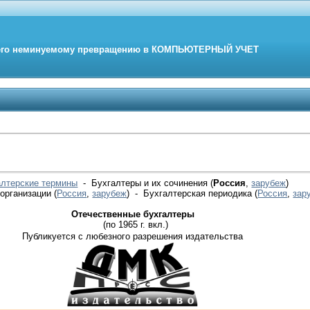
его неминуемому превращению в
КОМПЬЮТЕРНЫЙ
УЧЕТ
алтерские термины
- Бухгалтеры и их сочинения (
Россия
,
зарубеж
)
 организации
(
Россия
,
зарубеж
)
- Бухгалтерская периодика
(
Россия
,
зар
Отечественные бухгалтеры
(по 1965 г. вкл.)
Публикуется с любезного разрешения издательства