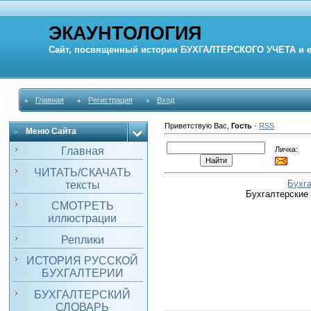
ЭКАУНТОЛОГИЯ
Сайт, посвященный истории
БУХГАЛТЕРСКОГО УЧЕТА
и 
Главная
Регистрация
Вход
Приветствую Вас
,
Гость
·
RSS
Меню Сайта
Личка:
Главная
ЧИТАТЬ/СКАЧАТЬ
Бухг
тексты
Бухгалтерские
СМОТРЕТЬ
иллюстрации
Реплики
ИСТОРИЯ РУССКОЙ
БУХГАЛТЕРИИ
БУХГАЛТЕРСКИЙ
СЛОВАРЬ