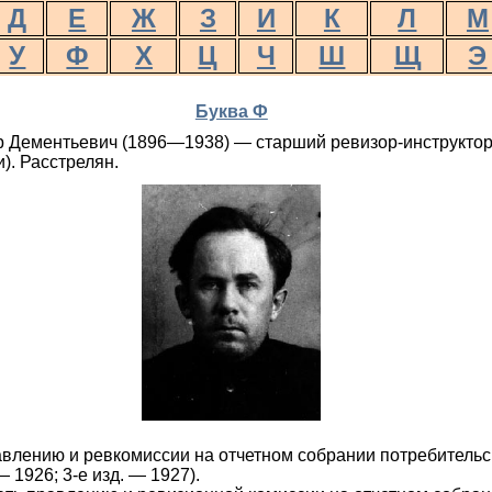
Д
Е
Ж
З
И
К
Л
М
У
Ф
Х
Ц
Ч
Ш
Щ
Э
Буква Ф
 Дементьевич (1896—1938) — старший ревизор-инструктор
). Расстрелян.
лению и ревкомиссии на отчетном собрании потребительск
— 1926; 3-е изд. — 1927).