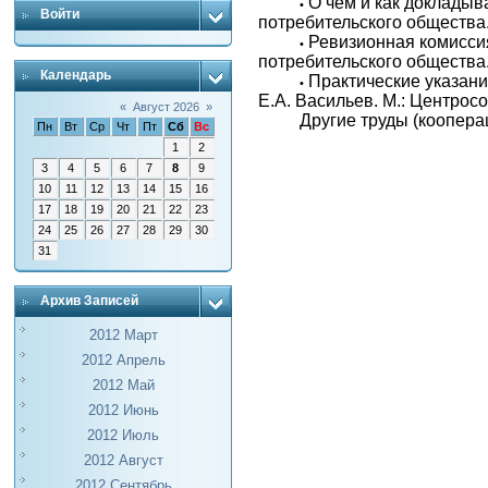
О чем и как докладыв
•
Войти
потребительского общества. 
Ревизионная комиссия
•
потребительского общества. 
Календарь
Практические указани
•
Е.А. Васильев. М.: Центросо
«
Август 2026
»
Другие труды (коопера
Пн
Вт
Ср
Чт
Пт
Сб
Вс
1
2
3
4
5
6
7
8
9
10
11
12
13
14
15
16
17
18
19
20
21
22
23
24
25
26
27
28
29
30
31
Архив Записей
2012 Март
2012 Апрель
2012 Май
2012 Июнь
2012 Июль
2012 Август
2012 Сентябрь